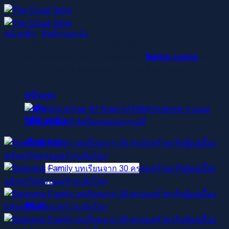
ข้าม
ไป
หน้าหลัก
/
สินค้าแนะนำ
ยัง
Regisztrálj pillanatok alatt, élvezd a gyors
เนื้อหา
befizetéseket és kifizetéseket –
Malina casino
az élő
osztók és slotok izgalmával vár, hogy a szerencse rád
mosolyogjon!
หน้าแรก
สินค้า
วิธีชำระเงิน
เข้าสู่ระบบ
ค้นหา:
฿
0.00
ตะกร้าสินค้า