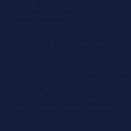
อื่น ๆ ที่ท่านผู้อ่านสามารถนำไปคิด วิเคราะห์ และ
ถกเถียงกันต่อไปโดยไม่ต้องยึดติดกับความคิดเห็น
และข้อสรุปในหนังสือเล่มนี้
ผมหวังว่าหนังสือ Business Family เล่มนี้จะช่วยจุด
ประกายและให้แนวคิดที่เป็นประโยชน์ต่อผู้อ่าน ทั้งผู้
ที่มีธุรกิจครอบครัวเป็นของตนเองและผู้ที่ไม่ได้มา
จากครอบครัวธุรกิจ”
ดร.กฤษฎ์เลิศ สัมพันธารักษ์
ส่วนหนึ่งจากคำนำผู้เขียน
“ความน่าสนใจของหนังสือเล่มนี้คือ โหน่งเขียนถึง
เรื่องของแบรนด์ดังระดับโลกที่ทุกคนคุ้นเคย แต่ไม่
ได้เล่าประวัติแบรนด์เหมือนคนอื่น โหน่งเลือกเล่าใน
สิ่งที่แทบไม่มีคนเล่า นั่นก็คือ เรื่องราวความสัมพันธ์
ภายในครอบครัวเจ้าของแบรนด์ต่าง ๆ ซึ่งมีทั้ง
อบอุ่น หักเหลี่ยมเฉือนคม แสบแซบ ไม่ต่างจาก