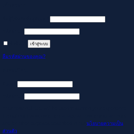
เข้าสู่ระบบ
ต้องการ
ชื่อผู้ใช้หรือที่อยู่อีเมล
*
ต้องการ
รหัสผ่าน
*
จำฉันไว้
เข้าสู่ระบบ
ลืมรหัสผ่านของคุณ?
ลงทะเบียน
ต้องการ
อีเมล
*
ต้องการ
รหัสผ่าน
*
Your personal data will be used to support your experience
throughout this website, to manage access to your account,
and for other purposes described in our
นโยบายความเป็น
ส่วนตัว
.