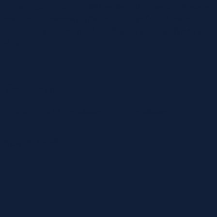
มีนาคม 2567 เป็นต้นไป ได้ที่ บูทมติชน J47, Avocado Books x
เทพลีลา G10,สุขภาพใจ (บุ๊ค ไทม์) J17, ศูนย์หนังสือจุฬาฯ M15,
10 มิลลิเมตร L31, อมรินทร์ บุ๊ค เซ็นเตอร์ (นายอินทร์) B46 และ
ซีเอ็ด L47
น้ำหนัก
0.4 กก.
ขนาด
กว้าง 14.5 เซนติเมตร, ยาว 21 เซนติเมตร
สินค้าที่เกี่ยวข้อง