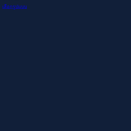
เลือกรูปแบบ
This
product
has
multiple
variants.
The
options
may
be
chosen
on
the
product
page