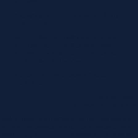
ละครหลังข่าว
โหน่งตั้งใจเล่าเรื่อง ‘ครอบครัวธุรกิจ’ ที่อยู่เบื้องหลัง
‘ธุรกิจครอบครัว’
จะอ่านเอาเพื่อความบันเทิงก็ได้ หากอยากอ่านแบบ
ตำรา นี่คือการเล่า 30 ประเด็นสำคัญของธุรกิจ
ครอบครัวผ่านเคสระดับตำนาน แบบที่สอนกันใน
สถาบันการศึกษาชั้นนำของโลก
นั่นเป็นความสามารถและเสน่ห์ของโหน่งและ
หนังสือเล่มนี้”
ทรงกลด บางยี่ขัน
ส่วนหนึ่งจากคำนำสำนักพิมพ์
สั่งซื้อผ่านช่องทางออนไลน์ได้ที่เว็บไซต์ The Cloud Store และ
ร้านจำหน่ายหนังสือชั้นนำ ภายในงานสัปดาห์หนังสือแห่งชาติ
ครั้งที่ 52 ณ ศูนย์การประชุมแห่งชาติสิริกิติ์ ตั้งแต่วันเสาร์ที่ 30