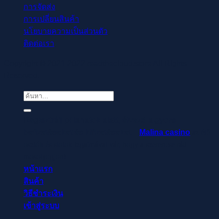
การจัดส่ง
การเปลี่ยนสินค้า
นโยบายความเป็นส่วนตัว
ติดต่อเรา
Copyright © 2021-2022 readthecloud.store All Rights
Reserved.
ค้นหา:
Regisztrálj pillanatok alatt, élvezd a gyors
befizetéseket és kifizetéseket –
Malina casino
az élő
osztók és slotok izgalmával vár, hogy a szerencse rád
mosolyogjon!
หน้าแรก
สินค้า
วิธีชำระเงิน
เข้าสู่ระบบ