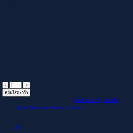
สำนักพิมพ์
: The Cloud
พิมพ์ครั้งแรก : มีนาคม 2567
จำนวนหน้า
: 378 หน้า
ISBN
: 978-616-93732-2-3
ราคา
: 385 บาท
มีสินค้าอยู่ 57
จำนวน
Business
หยิบใส่ตะกร้า
Family
รหัสสินค้า:
TC2024/013
หมวดหมู่:
สินค้าแนะนำ
,
หนังสือ
ป้าย
ชิ้น
กำกับ:
Book
,
Business Family
,
หนังสือ
หมวดสินค้า
เสื้อ