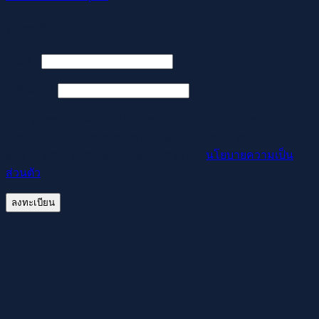
ลงทะเบียน
ต้องการ
อีเมล
*
ต้องการ
รหัสผ่าน
*
Your personal data will be used to support your experience
throughout this website, to manage access to your account,
and for other purposes described in our
นโยบายความเป็น
ส่วนตัว
.
ลงทะเบียน
เพื่อสร้างประสบการณ์นำเสนอเนื้อหาที่ดีให้กับท่าน รวมถึง
จัดการข้อมูลส่วนบุคคลให้ท่านได้รับประสบการณ์ที่ดีบน
เว็บไซต์ หากท่านใช้บริการเว็บไซต์นี้ต่อไปโดยไม่มีการปรับตั้ง
ค่าใดๆ แสดงว่าท่านยินยอมที่จะรับคุกกี้บนเว็บไซต์ และนโยบาย
สิทธิส่วนบุคคลของเรา
ตกลง
อ่านนโยบาย