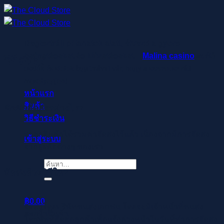
ข้าม
ไป
ยัง
Regisztrálj pillanatok alatt, élvezd a gyors
เนื้อหา
befizetéseket és kifizetéseket –
Malina casino
az élő
วิธีจัดส่ง
osztók és slotok izgalmával vár, hogy a szerencse rád
mosolyogjon!
หน้าแรก
สินค้า
คิดค่าจัดส่งอย่างไร?
วิธีชำระเงิน
ราคาสินค้าได้รวมค่าจัดส่งไว้แล้ว เนื่องจากมีการจัดส่ง
เข้าสู่ระบบ
จากผู้ผลิตต่างๆ ของเรา
ค้นหา:
จัดส่งด้วยวิธีใด?
฿
0.00
จัดส่งโดยบริษัทขนส่งเอกชน โดยจะมีเจ้าหน้าที่ขนส่ง
ตะกร้าสินค้า
โทรศัพท์ติดต่อลูกค้าเพื่อแจ้งล่วงหน้าในวันที่ทำการจัดส่ง