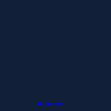
roughout this website, to manage access to your account, and fo
d.
ket és kifizetéseket –
Malina casino
az élő osztók és slotok izgal