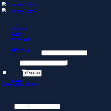
ข้าม
ไป
ยัง
Regisztrálj pillanatok alatt, élvezd a gyors befizetése
เนื้อหา
My account
หน้าแรก
สินค้า
วิธีชำระเงิน
เข้าสู่ระบบ
เข้าสู่ระบบ
ต้องการ
ชื่อผู้ใช้หรือที่อยู่อีเมล
*
ค้นหา:
ต้องการ
รหัสผ่าน
*
จำฉันไว้
เข้าสู่ระบบ
฿
0.00
ลืมรหัสผ่านของคุณ?
ตะกร้าสินค้า
ลงทะเบียน
ต้องการ
อีเมล
*