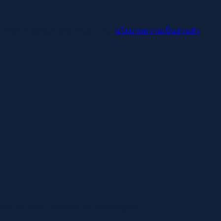
r other purposes described in our
นโยบายความเป็นส่วนตัว
.
mával vár, hogy a szerencse rád mosolyogjon!