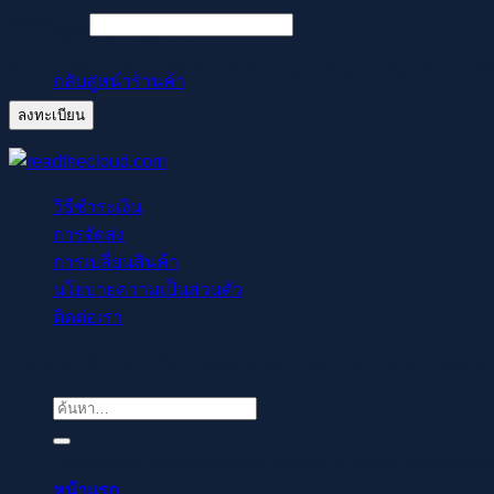
ต้องการ
รหัสผ่าน
*
ไม่มีสินค้าในตะกร้า
Your personal data will be used to support your experience th
กลับสู่หน้าร้านค้า
ลงทะเบียน
วิธีชำระเงิน
การจัดส่ง
การเปลี่ยนสินค้า
นโยบายความเป็นส่วนตัว
ติดต่อเรา
Copyright © 2021-2022 readthecloud.store All Rights Reserve
ค้นหา:
Regisztrálj pillanatok alatt, élvezd a gyors befizetése
หน้าแรก