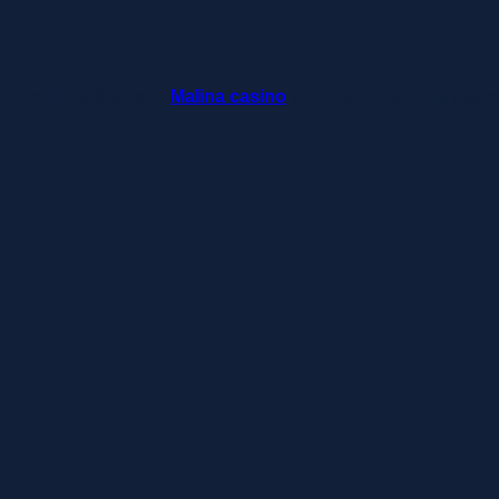
ket és kifizetéseket –
Malina casino
az élő osztók és slotok izgal