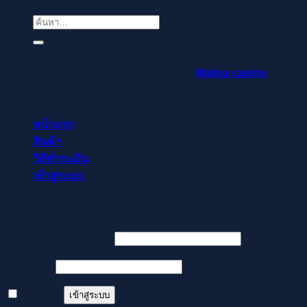
chosen
ค้นหา:
on
the
Regisztrálj pillanatok alatt, élvezd a gyors
product
befizetéseket és kifizetéseket –
Malina casino
az élő
page
osztók és slotok izgalmával vár, hogy a szerencse rád
mosolyogjon!
หน้าแรก
สินค้า
วิธีชำระเงิน
เข้าสู่ระบบ
เข้าสู่ระบบ
ต้องการ
ชื่อผู้ใช้หรือที่อยู่อีเมล
*
ต้องการ
รหัสผ่าน
*
จำฉันไว้
เข้าสู่ระบบ