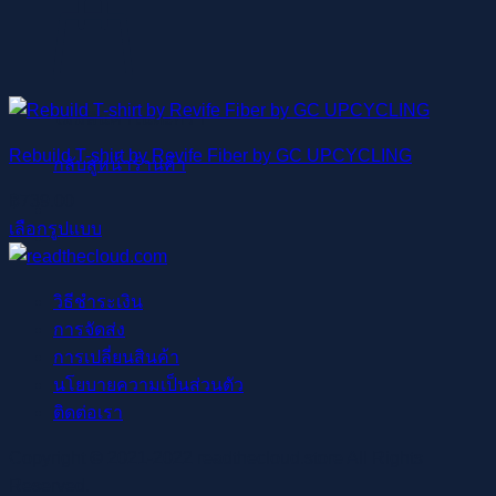
ไม่มีสินค้าในตะกร้า
Rebuild T-shirt by Revife Fiber by GC UPCYCLING
กลับสู่หน้าร้านค้า
฿
739.00
เลือกรูปแบบ
This
product
วิธีชำระเงิน
has
การจัดส่ง
multiple
การเปลี่ยนสินค้า
variants.
นโยบายความเป็นส่วนตัว
The
ติดต่อเรา
options
may
Copyright © 2021-2022 readthecloud.store All Rights
be
Reserved.