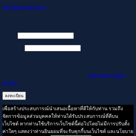
ลืมรหัสผ่านของคุณ?
ลงทะเบียน
ต้องการ
อีเมล
*
ต้องการ
รหัสผ่าน
*
Your personal data will be used to support your experience
throughout this website, to manage access to your account,
and for other purposes described in our
นโยบายความเป็น
ส่วนตัว
.
ลงทะเบียน
เพื่อสร้างประสบการณ์นำเสนอเนื้อหาที่ดีให้กับท่าน รวมถึง
จัดการข้อมูลส่วนบุคคลให้ท่านได้รับประสบการณ์ที่ดีบน
เว็บไซต์ หากท่านใช้บริการเว็บไซต์นี้ต่อไปโดยไม่มีการปรับตั้ง
ค่าใดๆ แสดงว่าท่านยินยอมที่จะรับคุกกี้บนเว็บไซต์ และนโยบาย