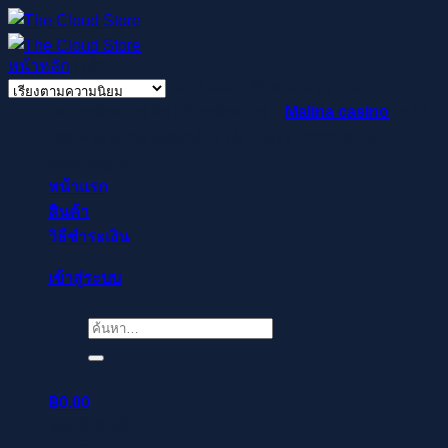
ข้าม
ไป
หน้าหลัก
/
เสื้อ
ยัง
Regisztrálj pillanatok alatt, élvezd a gyors
เนื้อหา
befizetéseket és kifizetéseket –
Malina casino
az élő
osztók és slotok izgalmával vár, hogy a szerencse rád
mosolyogjon!
หน้าแรก
สินค้า
วิธีชำระเงิน
เข้าสู่ระบบ
ค้นหา:
฿
0.00
ตะกร้าสินค้า