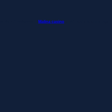
ket és kifizetéseket –
Malina casino
az élő osztók és slotok izgal