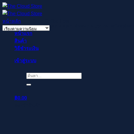
ข้าม
ไป
ยัง
หน้าหลัก
/
Thailand Coffee Fest
Regisztrálj pillanatok alatt, élvezd a gyors befizetése
เนื้อหา
หน้าแรก
สินค้า
วิธีชำระเงิน
เข้าสู่ระบบ
ค้นหา:
฿
0.00
ตะกร้าสินค้า