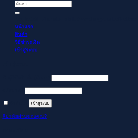
ค้นหา:
Regisztrálj pillanatok alatt, élvezd a gyors befizetése
หน้าแรก
สินค้า
วิธีชำระเงิน
เข้าสู่ระบบ
เข้าสู่ระบบ
ต้องการ
ชื่อผู้ใช้หรือที่อยู่อีเมล
*
ต้องการ
รหัสผ่าน
*
จำฉันไว้
เข้าสู่ระบบ
ลืมรหัสผ่านของคุณ?
ลงทะเบียน