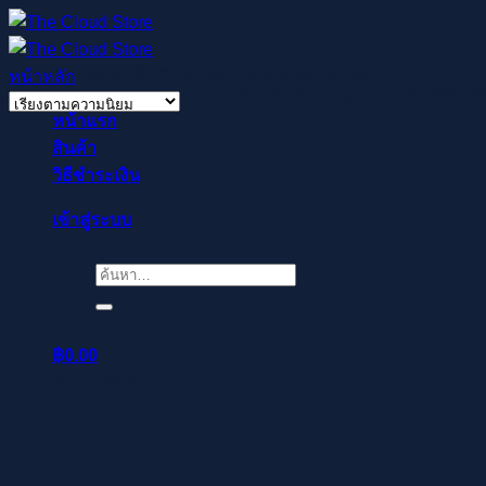
ข้าม
ไป
ยัง
หน้าหลัก
/
สินค้าที่มีป้ายกำกับ “Business Family”
Regisztrálj pillanatok alatt, élvezd a gyors befizetése
เนื้อหา
หน้าแรก
สินค้า
วิธีชำระเงิน
เข้าสู่ระบบ
ค้นหา:
฿
0.00
ตะกร้าสินค้า