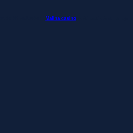
ket és kifizetéseket –
Malina casino
az élő osztók és slotok izgal