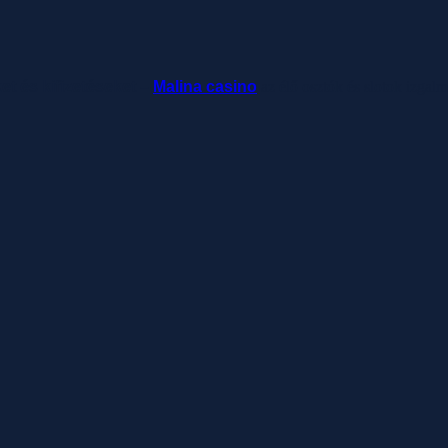
ket és kifizetéseket –
Malina casino
az élő osztók és slotok izgal