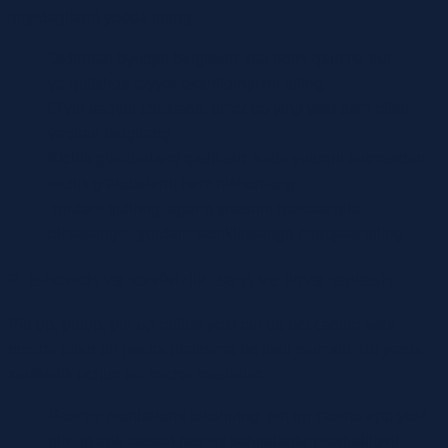
quyidagilarni yodda tuting:
Oldindan byudjet belgilash: har doim qancha pul
yo’qotishga tayyor ekanligingizni biling.
O’yin vaqtini cheklash: timer qo’ying yoki dam olish
vaqtlari belgilang.
Kichik g’alabalarni qadrlash: katta yutuqni kutmasdan,
kichik g’alabalarni ham nishonlang.
Yordam qidiring: agar o’ynashni nazorat qila
olmasangiz, yordam tashkilotlariga murojaat qiling.
2. Ishonch va xavfsizlik: sayt va ilova tanlash
Pin up, pinup, pin-up online yoki pin up bet casino kabi
nomlar bilan bir necha platforma bo’lishi mumkin. Bu yerda
xavfsizlik uchun bir necha maslahat:
Rasmiy manbalarni tekshiring: pin up casino app yoki
pin-up apk dasturi rasmiy sahifalarda mavjudligini