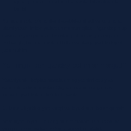
up uz, pin-up uz kabi turlicha nomlar bilan aloqada
bo’lish
Bu muammolar o’yinchilarni asabiylashtiradi va ko’pincha
ularni yaxshi imkoniyatlardan mahrum qiladi. Agar siz pin up
casino uz yoki pin up uzbekistan platformasiga qiziqqan
bo’lsangiz, bu muammolarni bilish va ularga yechim topish
juda muhim.
Yeimingiz bor: qanday echimlar mavjud?
Yaxshiyamki, ko’plab masalalarning yechimi oddiy va
samarali bo’lishi mumkin. Quyida muammolarga mos
keluvchi yechimlarni ko’rib chiqamiz.
1. Mas’uliyatli o’yin: vaqt va byudjetni boshqarish
Mas’uliyatli o’yin — bu eng muhim masala. Pin-up online
yoki pin up online kazino foydalanuvchisi sifatida