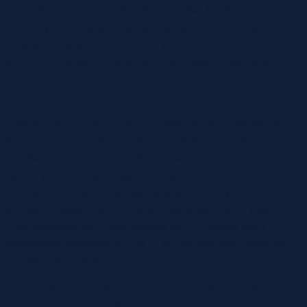
o’ynash — bu bir tomondan ko’ngilochar, boshqa tomondan
esa ehtiyotkorlik talab qiladigan faoliyat. Maqsadingizni aniq
belgilab oling: qiziqish uchunmi yoki daromad olish
uchunmi? Har ikki holatda ham mas’uliyatni unutmang.
Oxirgi so’zlar va maslahatlar
Agar siz pin up, pinup, pin up uz yoki pin up uzbekistan kabi
kalit so’zlar bilan qidiruv qilsangiz, asl va ishonchli
manbalarga e’tibor bering. Pin up casino, pin-up online
casino yoki pinup apk haqida soxta ma’lumotlar juda ko’p.
O’zingizni himoya qiling: rasmiy saytlardan foydalaning,
shartlarni diqqat bilan o’qing va mas’uliyat bilan o’ynang.
Yana takrorlayman, mobil ilovalar va APK fayllar bilan
ishlaganda ehtiyotkor bo’ling — pin-up apk faqat ishonchli
manbalarda bo’lsin.
“O’yin — bu avvalo zavq, va faqat o’sha paytda u
zarar bermaydi. Pin up orqali o’ynaganda,