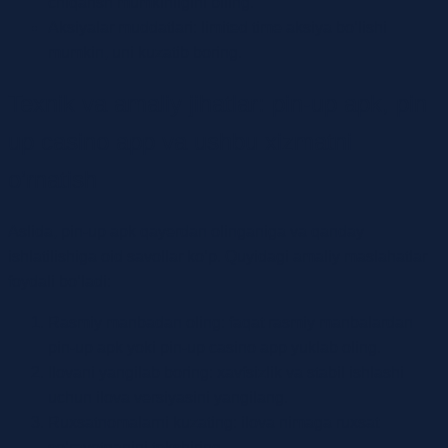
chiqarish mumkinligini biling.
Aksiyalar muddatlari: limited time aksiya bo’lishi
mumkin, uni kuzatib boring.
Texnik va amaliy jihatlar: pin-up apk, pin
up casino app va ushbu xizmatni
o’rnatish
Aslida, pin-up apk qayerdan olinganiga va qanday
ishlatilishiga oid savollar ko’p. Quyidagi amaliy maslahatlar
foydali bo’ladi:
Rasmiy manbadan oling: faqat rasmiy manbalardan
pin-up apk yoki pin-up casino app yuklab oling.
Ilovani yangilab boring: xavfsizlik va stabil ishlashi
uchun ilova versiyasini yangilang.
Ruxsatnomalarni kuzating: ilova nimaga ruxsat
so’rayotganini tekshiring.