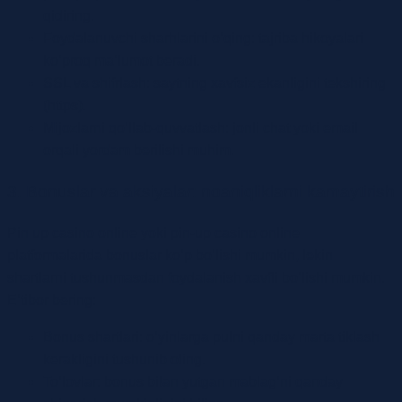
qidiring.
Foydalanuvchi sharhlarini o’qing: tajriba hikoyalari
ko’proq ma’lumot beradi.
SSL va shifrlash: saytning xavfsiz ekanligini tekshiring
(https).
Mijozlarni qo’llab-quvvatlash: jonli chat yoki email
orqali yordam berilishi muhim.
3. Bonuslar va aksiyalar: noaniqliklarni kamaytirish
Pin up casino online yoki pin-up casino online
platformalarida bonuslar ko’p bo’lishi mumkin, lekin
shartlarni tushunmasdan foydalanish xavfli bo’lishi mumkin.
E’tibor bering:
Bonus shartlari: o’yinlarga pulni qanday marta tiklash
kerakligini tushunib oling.
To’lovlar: bonus bilan yutgan mablag’ni qanday