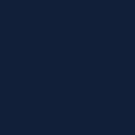
sabablari ko’p. Mana eng asosiylari:
Mobil moslik: pin-up apk yoki pin up casino app orqali
istalgan joydan o’ynash mumkin.
Keng o’yin tanlovi: slotlar, stol o’yinlari, jonli dilerlik
o’yinlari.
Aksiyalar va bonuslar: yangi va doimiy
foydalanuvchilar uchun takliflar.
Tez to’lovlar va turli to’lov usullari.
Mahalliy til va mijozlarga xizmat: pin up uz va pin up
uzbekistan foydalanuvchilari uchun qulayliklar.
Pin up strategiyalari: o’yinda balansni
qanday topish
Pin up onlayn yoki pin up casino online o’ynashda ba’zi
strategiyalar yordam berishi mumkin. Eslatma: hech qanday