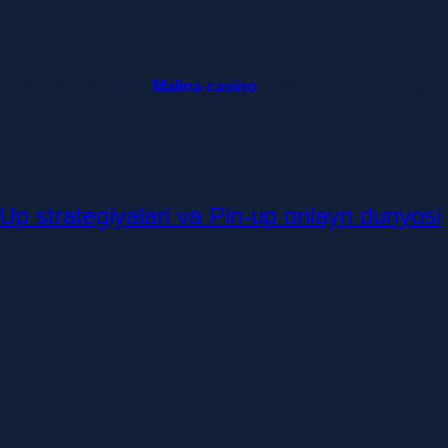
ket és kifizetéseket –
Malina casino
az élő osztók és slotok izgal
nUp strategiyalari va Pin-up onlayn dunyosi