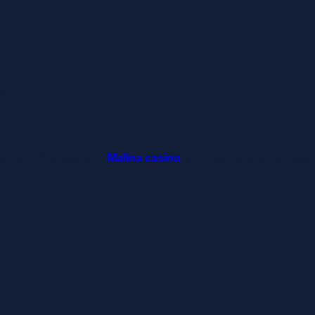
d.
ket és kifizetéseket –
Malina casino
az élő osztók és slotok izgal