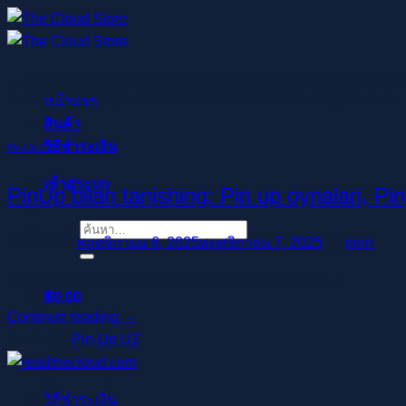
ข้าม
ไป
ยัง
Regisztrálj pillanatok alatt, élvezd a gyors befizetése
เนื้อหา
Category Archives:
Pin-Up UZ
หน้าแรก
สินค้า
วิธีชำระเงิน
Pin-Up UZ
เข้าสู่ระบบ
PinUp bilan tanishing: Pin up oynalari, Pi
ค้นหา:
Posted on
พฤศจิกายน 6, 2025
พฤศจิกายน 7, 2025
by
pinn
Salom, do’stlar! Bugun siz bilan pin up, pinup va […]
฿
0.00
Continue reading
→
ตะกร้าสินค้า
Posted in
Pin-Up UZ
วิธีชำระเงิน