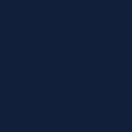
Sie können kurzfristige Time-Outs von 24 Stunden, drei
Tagen und einer Woche einrichten. Längerfristige, zeitliche
Pausen können sich über einen Monat, drei Monate oder das
Jahr erstrecken. Wer will, kann immerhin eine komplette,
dauerhafte Sperre (Ausschluss) aktivieren. Der wichtigste
Punkt hierbei ist, wenn diese Sperre ihre persönliche
Angelegenheit ist. Sie wird vom Buchmacher nicht an die
Oasis Datenbank übermittelt. Positiv ist echt zu erwähnen,
wenn die Online Anbieter ohne Oasis living area
Spielerschutz von A bis Z gewährleisten.
Diese Buchmacher verzichten nicht nur auf die
strengen deutschen Regularien, jedoch punkten auch
mit einer breiten Auswahl an Wettmärkten, besseren
Quoten und lukrativen Bonusangeboten.
Mit LUGAS werden die Einzahlungen und Log-Ins der
Spieler überwacht.
Sportwettenanbieter unter abzug von OASIS