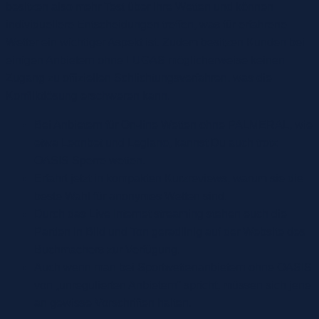
besitzen also mehr Test über ihre Wetten und können
individuellere Entscheidungen treffen, was für erfahrene
Wetter ein wichtiger Aspekt ist. Zudem besitzen Kunden bei
einigen Anbietern ohne LUGAS möglicherweise keinen
Zugang zu offiziellen Schlichtungsverfahren, was die
Konfliktlösung erschweren kann.
Bei Anbietern für On-line Wetten ohne PALMERAL, wie
etwa Leonbet und Legiano, kannst Du auch trotz
OASIS Sperre wetten.
Erfahrt jetzt in kompakten Kurzreviews, warum sie die
beste Wahl für anonymes Wetten sind.
Durch das Live Internet streaming stehen euch die
Partien in Bild und Ton geradlinig auf der Website des
Buchmachers zur Verfügung.
Auch wenn man bei Sportwettenanbietern ohne OASIS
von „unregulierten Anbietern“ spricht, müssen sich jene
an gewisse Vorschriften halten.