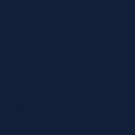
deinem Bonusangebot steht dieses Zahlungsportfolio bei
jedem Wettanbieter ohne PALMERAL im Mittelpunkt. Bei
Sportwetten geht es um Geld, aus diesem grund muss es
throughout diesem Bereich auf jeden fall stimmen.
Sportwetten Einzahlungsbonus
Paysafecard
Aus diesem Grund würden wir euch hartnäckig dazu raten,
dass ihr die jeweiligen Bonusanforderungen vor welcher
Paysafecard Einzahlung einmal überprüft. Die Kombination
aus Sicherheit, Flexibilität und besserer Gewinnmöglichkeit
macht Paysafecard weiterhin zur Top-Option für eure
Sportwetten. Seit der Einführung kklk neuen
Glücksspielvertrags sind oftmals Sportwetten in Deutschland
jedoch nicht nur teurer geworden, jedoch auch stärker
reglementiert. Viele Anbieter, pass away Paysafecard als