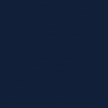
unterliegen oftmals keinen strengen Regulierungen.
Die Behörden dort sind damit sehr erfahren darüber
hinaus gleichzeitig für ihre strengen Kontrollen
bekannt.
Diese Kriterien können hauptsächlich genutzt werden, doch
es existiert natürlich auch weitere weniger wichtige Kriterien,
die eine toujours parfaite” “Auswahl ermöglichen.
Monsterwin ist auch ein ausgezeichneter Wettanbieter für
alle, die auf der Suche nach einem angenehmen
Bonusangebot und 1er Vielzahl von Wettmöglichkeiten sind.
Mit seiner Lizenz aus Anjouan bietet Monsterwin eine
gewisse sichere und seriöse Plattform für Ihre Wetten.
Gibt Es Wettanbieter Ohne Oasis Durch
Deutscher Lizenz?
Als Neukunde wirst Ni bei ExciteWin zudem mit einem
attraktiven Willkommensangebot begrüßt. Alle neuen Spieler