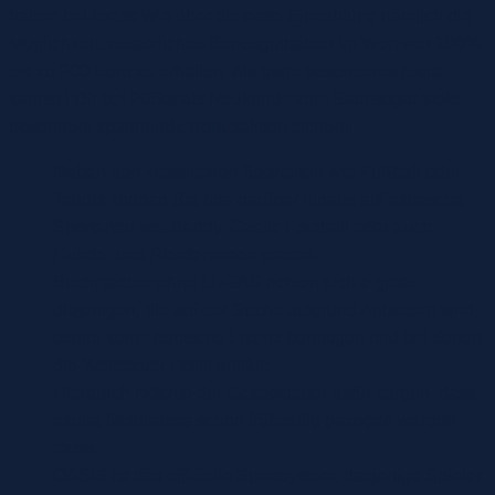
haben bei ExciteWin über die erste Einzahlung nämlich die
Möglichkeit, zusätzliches Bonusguthaben im Wert von 100%
bis zu 200 Euro zu erhalten. Als ganz besonderes Extra
kannst I Dir bei 20Bet als Neukunde zum Start sogar viele
besonders spannende Bonusaktion sichern.
Neben den klassischen Sportarten wie Fußball oder
Tennis können Sie hier darüber hinaus auf exotische
Sportarten wie Bandy, Gaelic Football oder auch
Hunde- und Pferderennen setzen.
Buchmacher ohne LUGAS richten sich a great
diejenigen, die auf der Suche aufgrund Anbietern sind,
expire keine deutsche Lizenz benötigen und bei denen
die Wettsteuer meist entfällt.
Hierdurch möchte der Gesetzgeber dafür sorgen, dass
expire Notbremse schon frühzeitig gezogen werden
muss.
OASIS ist das offizielle Sperrsystem, dasjenige Spieler