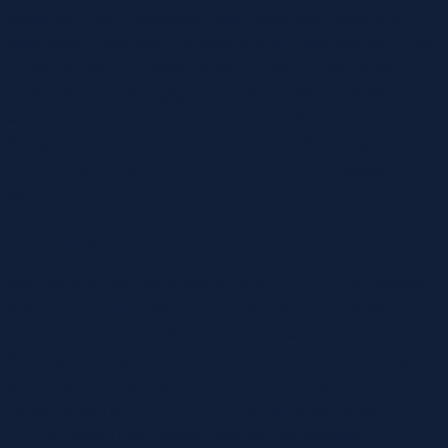
Wesentlich beim Sportwette unter abzug von Oasis sind
pass away Zahlungen und dies nicht nur aufgrund der Limits.
Richtig ist natürlich, dass Sie sich an keine monatliche,
pauschale Einzahlungsgrenze halten müssen. Sie können
auf welche art auch bei living room” “deutschen
Wettanbietern ihre Deposits mit den Kreditkarten, per
Banküberweisung und mit einem Direktbuchungssystem
vornehmen.
Anonymität Und Datenschutz
Insgesamt können Wettanbieter ohne LUGAS eine gewisse
vielversprechende Option für Sportwetten-Fans darstellen.
Diese Anbieter bieten Wetten ohne Einsatzlimits ebenso
Sperrdateien, was für viele Spieler sehr attraktiv ist. Es gibt
jedoch auch einige Nachteile bei der Nutzung von
Wettanbietern ohne LUGAS.” “[newline]Wettanbieter ohne
LUGAS sollten über gültige Lizenzen und strenge