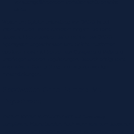
vor suchtgefährdendem Verhalten schützen sollte
einfach.
Wetten und Spielen unter abzug von OASIS ist bei
internationalen Online-Anbietern möglich, die keine
deutsche Lizenz besitzen daher nicht an das OASIS-
Sperrsystem angeschlossen sind. Solche Plattformen
operieren meist mit Lizenzen aus Curaçao und Malta und
unterliegen anderen Regulierungen. Dadurch erfolgt keine
automatische Sperrprüfung, und es gelten weniger
Einschränkungen.
Sportwetten Ohne Palmeral Mit
Paysafecard
Insofern können Verbraucher sich auf pass away
europäische Ebene berufen. Auch wenn sera dem deutschen
Gesetzgeber am liebsten wäre, wenn die Verbraucher nur