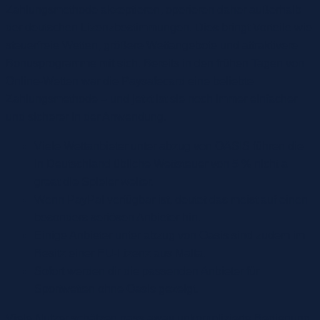
Zahlungsmethode akzeptieren, operieren daher außerhalb
der deutschen Lizenzbestimmungen. Dies bringt Vorteile wie
steuerfreie Wetten, größere Wettangebote und attraktivere
Bonusprogramme mit sich. Bereits in den frühen Tagen von
Online-Wetten war die Paysafecard eine beliebte
Zahlungsmethode – und jetzt ist sie noch immer einfacher
und sicherer in der Anwendung.
Viele Wettanbieter unter abzug von OASIS führen die
in Deutschland übliche Wettsteuer von 5 % nicht a
great die Spieler weiter.
Wenn PayPal verfügbar ist, deutet das meist auf einen
besonders seriösen Anbieter hin.
Einige Anbieter unter abzug von Oasis sind zudem im
Besitz einer EU-Lizenz aus Malta.
Sofort werden dir die passenden Anbieter für
Sportwetten ohne Oasis gezeigt.
Viele Nutzer schätzen pass away unkomplizierte Bedienung,