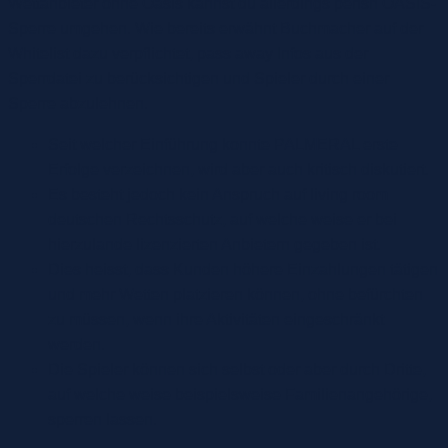
Wettanbieter ohne Oasis kannst du allerdings perish OASIS-
Sperre umgehen. Wie bereits erwähnt Buchmacher auf der
Whitelist dazu verpflichtet, pass away Infos aus der
Sperrdatei zu berücksichtigen und Spieler durch einer
Sperre abzulehnen.
Seit welcher Einführung konnte PALMERAL erste
Erfolge verzeichnen, wird aber auch kritisch diskutiert.
Es besteht jedoch kein Anspruch auf living room
deutschen Rechtsschutz, auf welche weise er bei
hierzulande lizenzierten Anbietern gegeben ist.
Dies heisst, dass Kunden höhere Einzahlungen tätigen
und mehr Wetten platzieren können, ohne befürchten
zu müssen, wenn ihre Aktivitäten eingeschränkt
werden.
Die Spieler können sich selbst oder aber durch Dritte,
auf welche weise beispielsweise Familienangehörige,
sperren lassen.