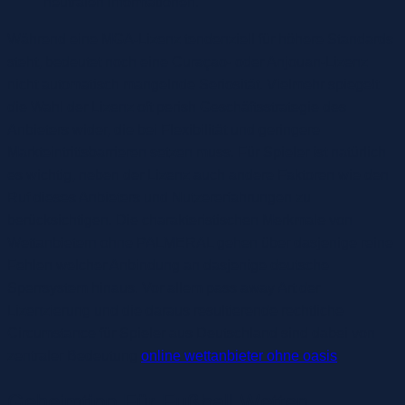
neutralen Informationen.
Während eine MGA-Lizenz tendenziell für höhere Standards
steht, bedeutet noch eine Curaçao- oder Anjouan-Lizenz
nicht automatisch mangelnde Seriosität. Vielmehr spiegelt
die Wahl der Lizenz oft perish Geschäftsstrategie des
Anbieters wider, die bei Flexibilität und geringere
Markteintrittsbarrieren setzen muss. Für Spieler ist natürlich
es wichtig, neben der Lizenz auch andere Faktoren wie den
Ruf dieses Anbieters und Nutzererfahrungen zu
berücksichtigen. Die charakteristischen Merkmale von
Wettanbietern ohne PALMERAL gehen über dasjenige reine
Fehlen welcher Anbindung an dasjenige deutsche
Sperrsystem hinaus. Vor allem pass away Art der
Lizenzierung und die daraus resultierende rechtliche
Circumstance für Spieler aus Deutschland sind dabei von
zentraler Bedeutung
online wettanbieter ohne oasis
.
Geheimtipp Für Fußball Wetten