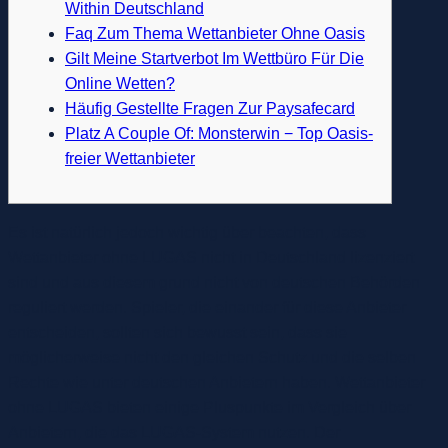
Within Deutschland
Faq Zum Thema Wettanbieter Ohne Oasis
Gilt Meine Startverbot Im Wettbüro Für Die
Online Wetten?
Häufig Gestellte Fragen Zur Paysafecard
Platz A Couple Of: Monsterwin − Top Oasis-
freier Wettanbieter
Es ist natürlich jedoch wichtig über beachten, dass
Wettanbieter ohne LUGAS nicht in Deutschland lizenziert
sind und aus diesem grund nicht von deutschen Behörden
reguliert werden. Spieler, die einander für diese Anbieter
entscheiden, sollten sich bewusst sein, dass sie
möglicherweise nicht den gleichen Schutz und die selben
Rechte wie unter deutschen Anbietern haben. Wettanbieter
ohne LUGAS bieten einige Pluspunkte im Vergleich über
Anbietern, die das LUGAS-System nutzen. Der