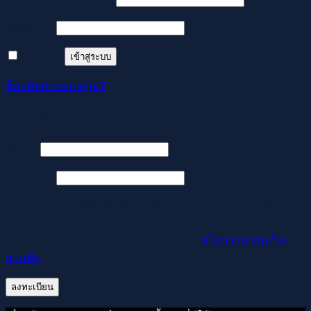
ต้องการ
รหัสผ่าน
*
จำฉันไว้
เข้าสู่ระบบ
ลืมรหัสผ่านของคุณ?
ลงทะเบียน
ต้องการ
อีเมล
*
ต้องการ
รหัสผ่าน
*
Your personal data will be used to support your experience
throughout this website, to manage access to your account,
and for other purposes described in our
นโยบายความเป็น
ส่วนตัว
.
ลงทะเบียน