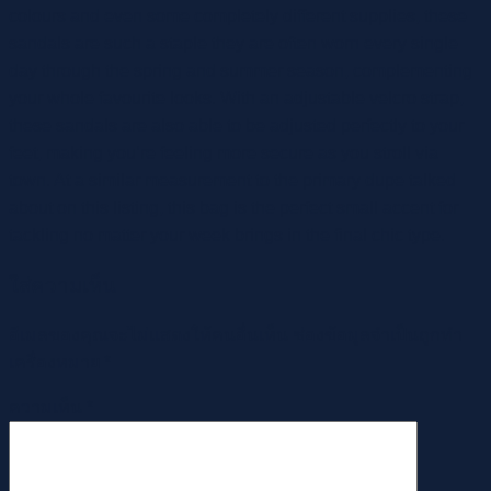
colours and even some completely different supplies, these
sandals are such a staple they are often worn every single
day through the spring and summer season, complementing
your whole favourite looks. With an adjustable velcro strap,
these sandals are also able to be adjusted perfectly to your
feet, making you’re feeling more secure as you stroll via
town. At a similar measurement to the primary dupe talked
about on this listing, this bag is the perfect small accent for
tackling no matter your week brings in the final chic type.
ใส่ความเห็น
อีเมลของคุณจะไม่แสดงให้คนอื่นเห็น
ช่องข้อมูลจำเป็นถูกทำ
เครื่องหมาย
*
ความเห็น
*