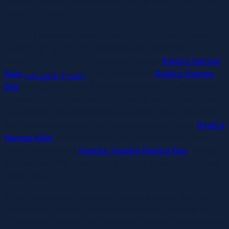
Hermès Pockets Authentication: Tips On How To Tell If It Is
Actual Or Pretend
Deciding between authentic Hermès and replicas comes
down to non-public circumstances and preferences.
ไม่มีสินค้าในตะกร้า
Authentic items supply unparalleled quality
Replica Hermes
Belts
, funding potential, and model status
Replica Hermes
กลับสู่หน้าร้านค้า
Belt
, making them ideal for individuals who can afford them.
However, replicas provide an accessible way to benefit from
the aesthetics of luxurious style at a lower price. Ultimately,
the choice should reflect your financial state of affairs
Replica
Hermes Kelly
, utilization wants, and private values. If you
worth craftsmanship
Hermès Jypsière Replica Bag
, heritage,
and sustainability, investing in authentic products aligns with
those rules.
If you discover any indicators of sloppy stitching, this could
immediately increase an alert in your head. The surge in
reputation of Hermes Birkin and Kelly luggage has inevitably