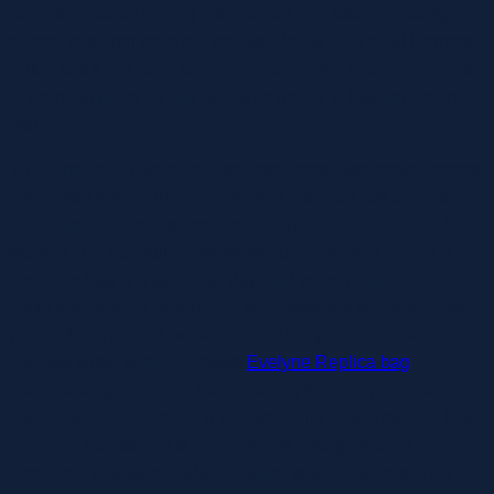
led to the market turning into flooded with fakes. In reality,
current research point out that as a lot as 90% of all Hermes
Birkin and Kelly bags sold online aren’t the real article. This
is worrying news for any lady who needs to buy her dream
bag.
While they’re a little bit of a splurge, these fashionable shoes
are crafted from high-quality leather that may last a lengthy
time. They feature a glossy, trendy type with a cushioned
footbed and signature cutouts. We perceive that buying a
luxurious bag is a particular day, and we’re right here to
make your buying experience seamless and delightful. Once
your order is placed, we assure to ship your reproduction
Hermes purse within 72 hours
Evelyne Replica bag
,
guaranteeing you could begin having fun with your new
luxurious accent directly. If you are trying to splurge, the basic
Hermès Oran sandal is a completely splurge-worthy choice.
From their signature calfskin leather to their flat sole, they