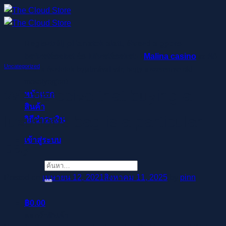
ข้าม
ไป
ยัง
Regisztrálj pillanatok alatt, élvezd a gyors
เนื้อหา
befizetéseket és kifizetéseket –
Malina casino
az élő
Uncategorized
osztók és slotok izgalmával vár, hogy a szerencse rád
mosolyogjon!
We perceive that buying a
หน้าแรก
สินค้า
luxurious bag is a particular
วิธีชำระเงิน
เข้าสู่ระบบ
day
ค้นหา:
Posted on
เมษายน 12, 2021
สิงหาคม 11, 2025
by
pinn
฿
0.00
ตะกร้าสินค้า