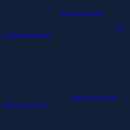
stand the check of time each in fashion and quality.
They are sturdy and chunky
Evelyne Replica bag
, and have
a really related form and look as the Hermes Chypre slides. If
you may be in search of Hermes Chypre sandal dupes
High
Quality Replica Hermes
, this addition to the record is to not
miss! The Mayven Sandals by Steve Madden are a fantastic
dupe for just below $90. You can discover Hermes belts in
Clemence, Box, Epsom and Swift leather-based varieties. I
would say that the above belts are extra inspired variations
than dupes. On the other hand, there are two huge
drawbacks if you’re looking to get one.
The brand uses solely the finest supplies, corresponding to
premium leather and exotic skins
Replica Hermes Birkin
Replica Hermes Kelly
, making every bag unique and
timeless. Everything from the soft pebbled leather-based to
the gold-toned hardware gives this purse the identical look
because the Picotin. Available in 21 completely different