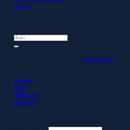
ติดต่อเรา
Copyright © 2021-2022 readthecloud.store All Rights
Reserved.
ค้นหา:
Regisztrálj pillanatok alatt, élvezd a gyors
befizetéseket és kifizetéseket –
Malina casino
az élő
osztók és slotok izgalmával vár, hogy a szerencse rád
mosolyogjon!
หน้าแรก
สินค้า
วิธีชำระเงิน
เข้าสู่ระบบ
เข้าสู่ระบบ
ต้องการ
ชื่อผู้ใช้หรือที่อยู่อีเมล
*