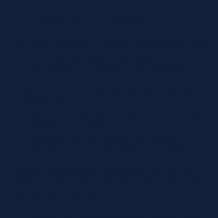
4. Verwalten Sie Ihr Budget
Einen soliden Budgetplan zu haben, ist entscheidend, wenn
Sie in Online-Casinos spielen, einschließlich Plinko. Hier
sind einige Strategien zur effektiven Budgetverwaltung:
Setzen Sie sich ein tägliches oder wöchentliches
Spielbudget.
Halten Sie sich strikt an Ihr Budget, um übermäßige
Ausgaben zu vermeiden.
Überwachen Sie Ihre Gewinne und Verluste
regelmäßig, um Ihre Einsatzstrategie zu optimieren.
Eine kluge Budgetverwaltung sorgt dafür, dass Sie auch
langfristig Freude an dem Spiel haben, ohne in finanzielle
Schwierigkeiten zu geraten.