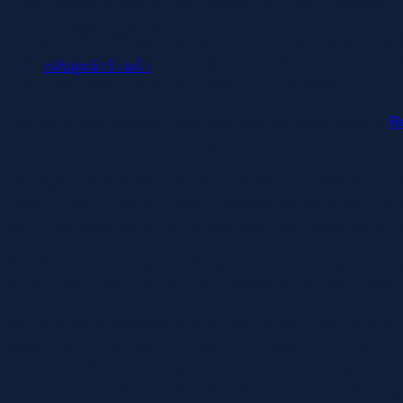
7 Key Factors To Spot A Faux Hermès Clic Clac H Bracelet
ไม่มีสินค้าในตะกร้า
I contacted him through email and communication was primari
versatile piece that goes properly with almost any outfit. Inc
กลับสู่หน้าร้านค้า
and Hermès Birkin bags are a staple in her wardrobe.
You can choose between gold, rose gold and silver designs
R
must assume an extreme quantity of what to put on these brace
I’ve began my blog over 5 years ago to share my love for luxury
elegance, with millions of readers globally. As one of the most
you a Kelly once you’ve built a solid purchase history with the 
Whether you’re curling up with a good guide or using it as a
image. First introduced within the Eighties, the Avalon rapidly 
As a end result, prospects who are offered the chance to buy a
possibility is to be patient and wait till the bag of their choic
the kinds of Birkin are rarely known before their supply to the 
morning, and consumers, of their evaluations, praised the bag’