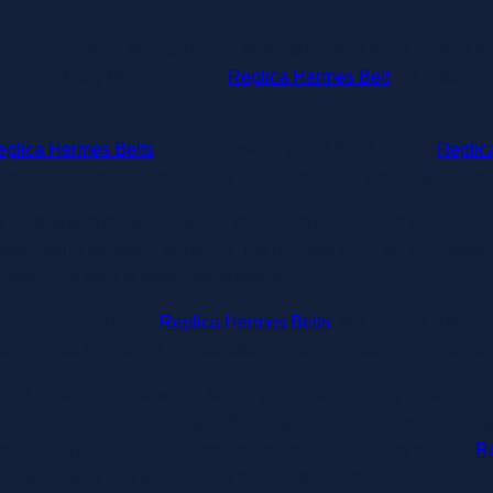
ly accomplished through email. With its modern black Epsom l
oming First Lady Melania Trump
Replica Hermes Belt
, for instance
eplica Hermes Belts
, all for the same price! Black, in fact
Replic
lets with. Although something formal would be probably the most
 purses with the world. Since then, Fifth Avenue Girl has evolved
 fascinating purses in the world, the Hermès Kelly isn’t necessar
model, the offer is never really assured.
n announcement piece
Replica Hermes Belts
, this dupe is a winn
turned vital for interior enthusiasts who appreciate fine craftsma
 Birkin can’t choose which bag to purchase and only have the opt
e is offered to them. According to Sotheby’s, Hermès stores are on
boutique. The bag has a customer score of four.7 stars out of 5
Re
s high quality and appreciated the craftsmanship.