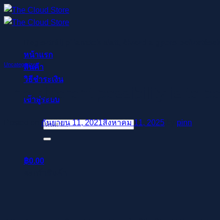
ข้าม
ไป
ยัง
Regisztrálj pillanatok alatt, élvezd a gyors befizetése
เนื้อหา
หน้าแรก
Uncategorized
สินค้า
วิธีชำระเงิน
The different possibility is to be
เข้าสู่ระบบ
Posted on
กันยายน 11, 2021
สิงหาคม 11, 2025
by
pinn
ค้นหา:
฿
0.00
ตะกร้าสินค้า