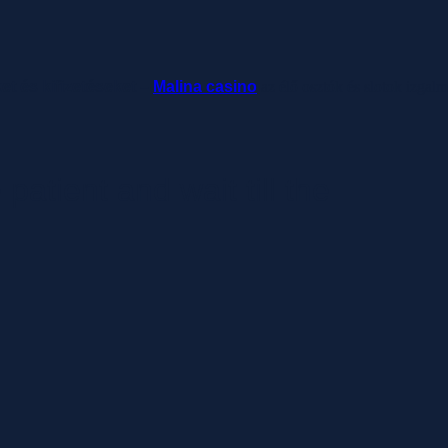
ket és kifizetéseket –
Malina casino
az élő osztók és slotok izgal
 patient and wait till the