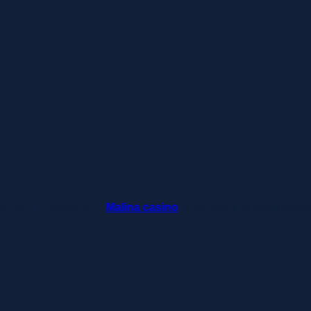
d.
ket és kifizetéseket –
Malina casino
az élő osztók és slotok izgal