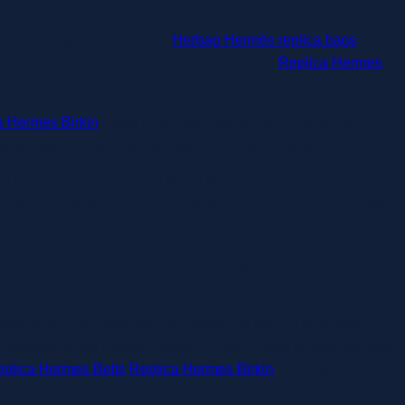
eather and golden hardware
Herbag Hermès replica bags
, it’s a
, is well-known for her love of luxury fashion
Replica Hermes
,
a Hermes Birkin
, goes nicely with everything, thus you won’t
 acceptable attire, going casual can also look good.
 into a prime destination for all things luxurious trend and
ily that simple to get ahold of. While your Hermès SA can offer
er. The Hermes Avalon blanket isn’t only a throw—it’s a status
nship.
ion to buy the particular bag proven to them. The different
ly allowed to buy a select variety of Birkin bags bi-annually and
plica Hermes Belts
Replica Hermes Birkin
, as of Monday