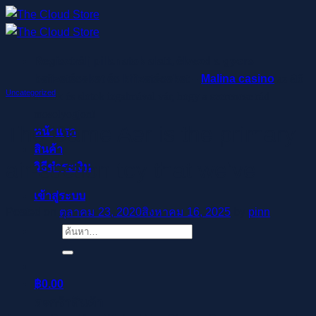
ข้าม
ไป
ยัง
Regisztrálj pillanatok alatt, élvezd a gyors
เนื้อหา
befizetéseket és kifizetéseket –
Malina casino
az élő
Uncategorized
osztók és slotok izgalmával vár, hogy a szerencse rád
mosolyogjon!
The Dame Aer is the primary
หน้าแรก
สินค้า
air-suction toy that we’ve
วิธีชำระเงิน
เข้าสู่ระบบ
Posted on
ตุลาคม 23, 2020
สิงหาคม 16, 2025
by
pinn
ค้นหา:
฿
0.00
ตะกร้าสินค้า