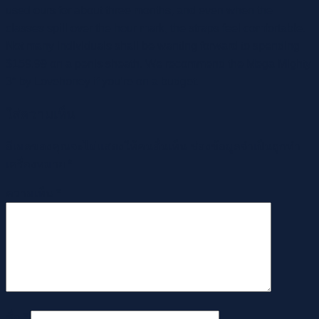
used ours for about three months, and even when the
classes spill over the hour mark, the straps feel comfortable.
Not many individuals shall be wanting forward to spending
$159.99 on a penis sheath. We recommend the Mega Mighty
3″ by Lovehoney if you’re on a budget.
ใส่ความเห็น
อีเมลของคุณจะไม่แสดงให้คนอื่นเห็น
ช่องข้อมูลจำเป็นถูกทำ
เครื่องหมาย
*
ความเห็น
*
ชื่อ
*