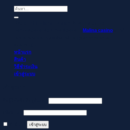
ค้นหา:
Regisztrálj pillanatok alatt, élvezd a gyors
befizetéseket és kifizetéseket –
Malina casino
az élő
osztók és slotok izgalmával vár, hogy a szerencse rád
mosolyogjon!
หน้าแรก
สินค้า
วิธีชำระเงิน
เข้าสู่ระบบ
เข้าสู่ระบบ
ต้องการ
ชื่อผู้ใช้หรือที่อยู่อีเมล
*
ต้องการ
รหัสผ่าน
*
จำฉันไว้
เข้าสู่ระบบ