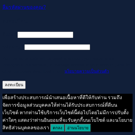
ลืมรหัสผ่านของคุณ?
ลงทะเบียน
ต้องการ
อีเมล
*
ต้องการ
รหัสผ่าน
*
Your personal data will be used to support your experience
throughout this website, to manage access to your account, and for
other purposes described in our
นโยบายความเป็นส่วนตัว
.
ลงทะเบียน
เพื่อสร้างประสบการณ์นำเสนอเนื้อหาที่ดีให้กับท่าน รวมถึง
จัดการข้อมูลส่วนบุคคลให้ท่านได้รับประสบการณ์ที่ดีบน
เว็บไซต์ หากท่านใช้บริการเว็บไซต์นี้ต่อไปโดยไม่มีการปรับตั้ง
ค่าใดๆ แสดงว่าท่านยินยอมที่จะรับคุกกี้บนเว็บไซต์ และนโยบาย
สิทธิส่วนบุคคลของเรา
ตกลง
อ่านนโยบาย