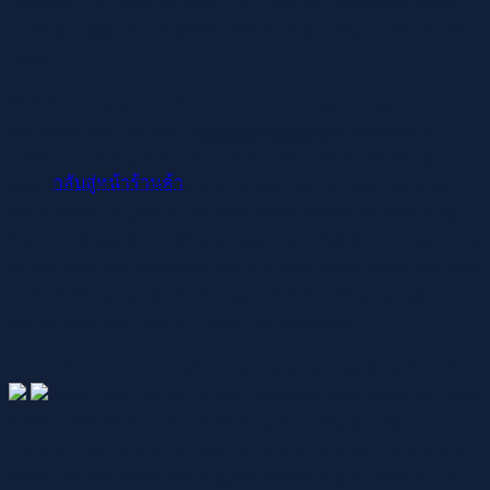
Amazon Com Most Wished For: Objects Customers Added
To Wish Lists And Registries Most Frequently In Intercourse
Toys
With seven years of editorial expertise, Taylor has a robust
background in content material creation and storytelling.
ไม่มีสินค้าในตะกร้า
Jessica O’Reilly, PhD, is a intercourse and relationship
กลับสู่หน้าร้านค้า
expert at intercourse toy brands Womanizer and We-Vibe.”
We’d advocate getting the sexy times started by searching
this record together with your associate. Ask them what forms
of toys they find intriguing, and tell them which ones you want
as well. We suppose it just may result in a steamy night even
earlier than your toys of choice are delivered.
Couples intercourse toys are also a great way to up the ante
, take more control of your pleasure, amd enjoy the good
vibes collectively. If you’re looking for a way to better
communicate with a companion precisely what it is you want
within the bed room, we suggest answering our Would You