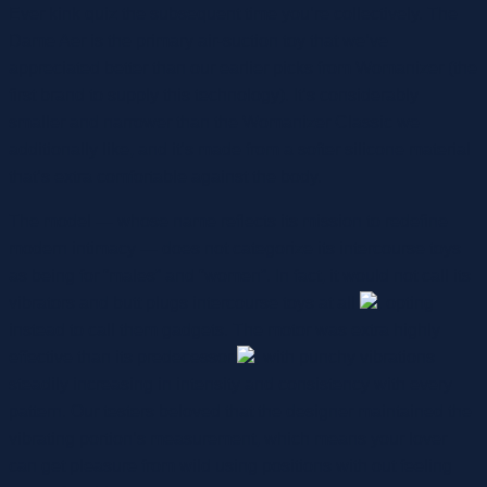
Ever kink quiz the subsequent time you’re collectively. The
Dame Aer is the primary air-suction toy that we’ve
appreciated better than our earlier picks from Womanizer (the
first brand to supply this technology). It’s considerably
smaller and narrower than the Womanizer Classic we
additionally like, and it’s made from a softer silicone material
that’s extra comfortable against the body.
The model — whose name reflects its mission to redefine
modern intimacy — does not categorize its intercourse toys
as being for “males” and “women”. In fact, it would not call its
vibrators and butt plugs intercourse toys at all
, opting
instead to call them gadgets. The motor was extra highly
effective than its predecessor
, with punchy vibrations
steadily increasing in intensity and consistency with every
pattern. Our testers beloved that the designer maintained the
vibrating portion’s measurement, which means your lover
can get pleasure from wild using positions with out feeling