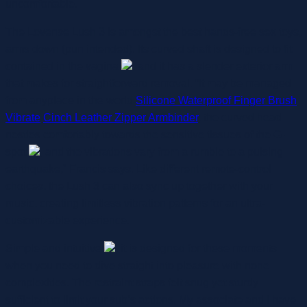
uncomfortable.
The Lovense Lush 3 is amongst the best hands-free sex toys,
arms down (pun intended). Its curved shaft is designed to fit
contained in the vagina
, and it has a slender exterior arm
that makes for straightforward removal. “It may be managed
from anyplace in the world
Silicone Waterproof Finger Brush
Vibrate
Cinch Leather Zipper Armbinder
, the curved head
nestles comfortably towards the sensitive tissues of the G-
spot
, and the vibrations vary from a rumble to a pulsing
earthquake,” Francis says. Like different remote-control
choices, the Lush 3 can also sync up together with your
music, creating limitless vibration patterns for an ultra-
customizable experience.
Simple and intuitive
, it is designed for these moments
when you need to dive straight into pleasure with none
complexities. The restraint straps felt snug yet sturdy
sufficient to limit your sub’s actions. My associate and I have