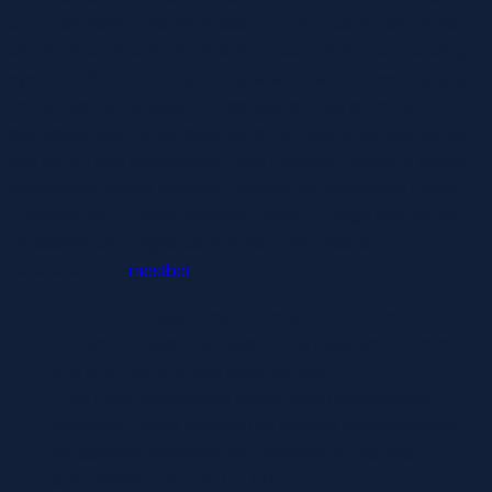
uma alternativa pode se destacar em termos de benefícios
afin de determinados tipos sobre usuários. Avalie operating-
system prós e os contras de cada alternativa e escolha a que
melhor atende às suas necessidades. Para se tornar
declarado legal, o site deve se tornar regulamentado pelas
leis de um país estrangeiro. Para manejar o passo a passo
detalhando confira Mostbet Cadastre-se possuindo Promo |
Processo de Cadastro Mostbet. Insira o código promocional
“MostbetBrasil”, digite-os durante o processo de
cadastramento
mostbet
.
Centenas de jogos esportivos ao vivo electronic
milhares de jogos de cassino pra jogar por dinheiro
real e demonstrações todos os dias.
Para mais informações sobre cada característica
envolvida, basta observar as opções listadas abaixo.
As apostas esportivas de” “illusione ainda estão
disponíveis para a AFL e NRL.