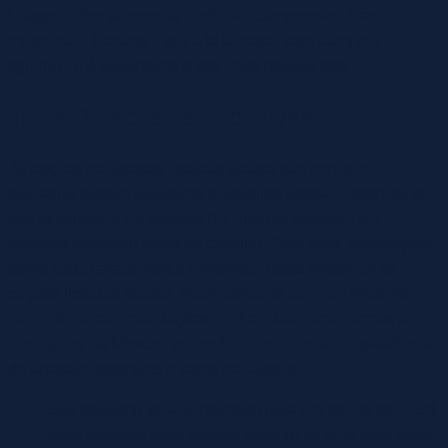
League, Libertadores da América, Campeonato Brasileiro e
muito mais. Fortune Tiger é to famoso “jogo carry out
tigrinho”, e é atualmente o slot mais popular dos
Tipos De Apostas Esportivas
As opções de apostas listadas abaixo são com que
operating system jogadores brasileiros possam desfrutar de
sua experiência na Mostbet BR quando apostam em
esportes elizabeth jogos de cassino. Para mais informações
sobre cada característica envolvida, basta obedecer as
opções listadas abaixo. Você concorda com um evidente
conjunto de recomendações conhecidas como Termos e
Condições da Mostbet ao produzir uma conta em plataforma
de apostas esportivas e jogos de cassino.
Seu depósito será aumentado para um bônus de 125%
sony ericsson você apostar adentro de uma hora após