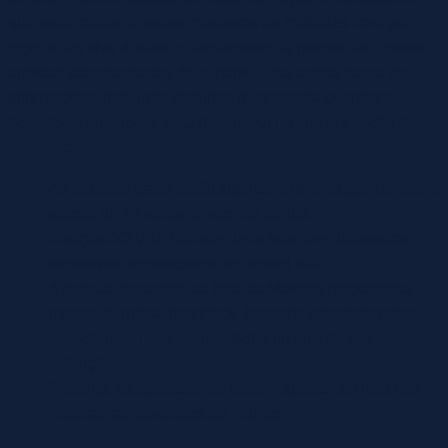
que você realize apostas modestos ou múltiplas zero pré-
jogo ou ao vivo durante o andamento da promoção – estas
apostas são chamadas de cupons. Uma ampla gama de
informações, incluindo detalhes relacionada eventos e
beneficios anteriores, está disponível no site em seção de
estatísticas.
As rodadas grátis estão sujeitas a uma exigência sobre
aposta de 70 vezes o valor do bônus.
A seção AO VIVO contém uma listagem de eventos
esportivos acontecendo em speed real.
A secção de casino ao listo da Mostbet proporciona
mesas de roleta, blackjack, baccarat elizabeth poker
com dealers reais, transmitidos no ano de alta
definição.
Portanto, os apostadores podem apostar ao listo nos
maiores campeonatos do mundo.