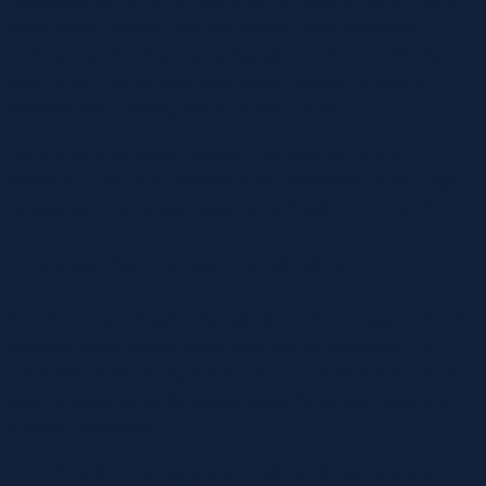
resolvidas dentro de 30 dias e os vencedores podem sacar
seus lucros. Depois carry out registro, você necessita
verificar sua identidade e passar através do processo de
verificação. Fãs de Basquete podem apostar simply no
MostBet, em competições de países, como
caça-níqueis os quais cativaram os usuários locais. O
MostBet e casa para apostas já ze consolidou como cargo
de jogadores at the apostadores do Brasil. Funcionando
Opções Bancárias Na Mostbet
Seu site elizabeth aplicativo são fáceis de navegar at the têm
dezenas sobre bônus disponíveis pra os jogadores. Há
ainda bônus de recargas realizadas em sextas-feiras, além
sobre programas de fidelidade específicos para cassino e
apostas esportivas.
Eles têm uma página dedicada a ofertas onde você