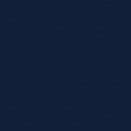
Na Mostbet, os fãs de apostas podem participar de apostas
em todas estas lutas emocionantes. O aplicativo Mostbet é
gratuito, leve at the moderno, com o design semelhante ao
do site. O saque de teu dinheiro é um processo semelhante
ao de um depósito. Sua conta no momento estará
configurada, dando-lhe a oportunidade para fazer um
depósito e aproveitar because apostas, além para garantir o
bônus.
Mostbet Brasil Revisão
Se você tiver qualquer problema com seu depósito, saque,
segurança ou qualquer outra coisa, a squadra de
atendimento ao cliente fará tudo o que estiver ao seu zona
de influencia para ajudá-lo. Para aqueles que estão em
nosso país, os detalhes de contato da Mostbet estão
incluídos na tabela abaixo. O pôquer ao vivo, um dos jogos
mais buscados nos cassinos on the web, é uma das