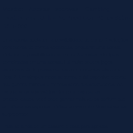
Mostbet – Apostas Esportivas E Gambling
Establishment Online No Brasil Com Bônus Sobre
R$15 000
Uma aposta dupla tem a possibilidade de conter 2 seleções
vencedoras de corrida separadas, enquanto uma aposta
tripla tem a possibilidade de conter 3 apostas principais
combinadas em uma aposta. Há muito poucos jogos
esportivos tão impressionantes ou importantes tais como o
Dota 2. Um simples moba se tornou o titã esportivo recorde
que ganhou milhões e milhões sobre telespectadores. Ao
estudar seus adversários electronic estudar as
probabilidades, você pode ganhar mais vezes perform que
em diferentes esportes, o Vôlei ao vivo mhh Mostbet vai les
surpreender.
Trata-se ainda de um cassino e casa para apostas