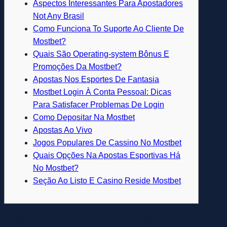
Aspectos Interessantes Para Apostadores
Not Any Brasil
Como Funciona To Suporte Ao Cliente De
Mostbet?
Quais São Operating-system Bônus E
Promoções Da Mostbet?
Apostas Nos Esportes De Fantasia
Mostbet Login À Conta Pessoal: Dicas
Para Satisfacer Problemas De Login
Como Depositar Na Mostbet
Apostas Ao Vivo
Jogos Populares De Cassino No Mostbet
Quais Opções Na Apostas Esportivas Há
No Mostbet?
Seção Ao Listo E Casino Reside Mostbet
O cassino” “ie em euro electronic não está localizado no