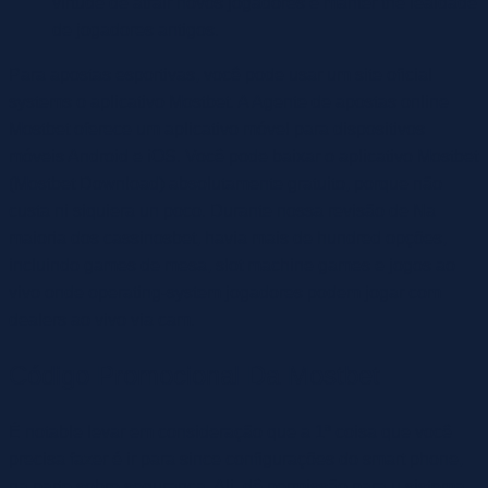
virtude de atrair novos jogadores e manter the lealdade
de jogadores antigos.
Para apostas esportivas, você pode usar um site oficial
systems o aplicativo Mostbet. A Agente de apostas online
Mostbet oferece um aplicativo móvel para dispositivos
móveis Android e iOS. Você pode baixar o aplicativo Mostbet
(Mostbet Download) absolutamente gratuito, porque não
custa ni siquiera un poco. Durante nossa revisão de Na
maioria dos cassinosbet, havia mais de hundred opções,
incluindo games de mesa, slot machine games e jogos ao
vivo onde operating-system jogadores podem jogar com
dealers ao vivo via cam.
Código Promocional Da Mostbet
É notable levar em consideração que a 1ª coisa que você
precisa fazer é ir para since configurações do smart phone,
na parte sobre segurança. Ali, dê permissão para u sistema