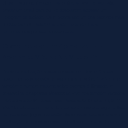
el uso o suporte through chat online ao vivo no web-site,
enviar um email para ou, ze desejarem, acessar um
Telegram da tablado. Os E-Sports são um dos esportes mais
populares mhh plataforma e são cada vez mais
reconhecidos por sua popularidade.
Como Instalar Um Aplicativo Para
Aparelhos Móveis No Mostbet?
Dentre a realização destas apostas, no mínimo 3 delas
devem ter odds através do valor mínimo sobre 1. 40, como
também o número máximo sobre eventos é ilimitado. É
possível fazer apostas Mostbet ao vivo nos também variados
mercados adentro desta casa. Basta selecionar a opção “Ao
Vivo” localizada no menu, la cual será mostrada alguma lista
de quaisquer jogos que estão disponíveis para some sort of
realização de apostas nessa modalidade. Uma variedade de