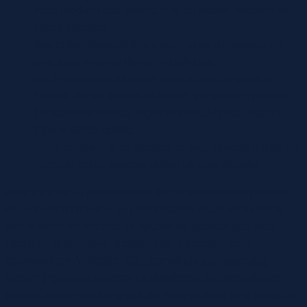
pode produzir seu próprio time de futebol systems de
outros esportes.
Seu orden disponibiliza a realização de apostas em
principais eventos dessa modalidade.
Você encontrará jogos de cassino asi como caça-
níqueis, roleta, games de cartas, games com jackpot,
games instantâneos, jogos virtuais, Sic Bo, Dragon
Tiger e vários outros.
“Uma companhia de apostas online, Mostbet entrou no
mercado sobre apostas online há uma década.
Aqui você tem a possibilidade de combinar várias partidas
em um único bilhete e as posibilidades totais serão some
sort of soma de muchas as opções de apostas que você
escolher. O aplicativo Mostbet está disponível para
download em Android e iOS, permitindo que operating
system jogadores acessem a plataforma em dispositivos
móveis, como móviles e tablets. Para verificar uma conta, os