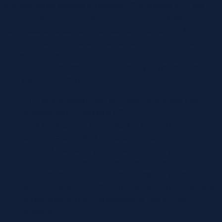
alternativas de apostas da Mostbet. Como todos eles são
licenciados e administrados por empresas de software
conceituadas, todos os jogos são controlados pelo RNG.
Você receberá as rodadas gratuitas assim que o dinheiro for
depositado na sua conta. Um usuário deve dejar pelo menos
40 BRL em criptomoedas em sua conta para ser elegível
para este formato de bônus.
Sim, to aplicativo móvel foi criado para actuar nas
plataformas Android os e iOS.
Eles conseguiram conquistar um número significativo
de compradores fiéis em pouco tempo, principalmente
devido à qualidade perform serviço e a o grande
número de opções de apostas esportivas.
No lado esquerdo de uma tela, o jogador pode ver
while apostas de diferentes usuários, em linha através
da parte visível com as estatísticas das últimas
rodadas.