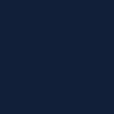
dúvidas, o suporte ao cliente carry out Mostbet estará some
sort of sua disposição elizabeth pode ser solicitado via chat
– felizmente, as suas dúvidas serão respondidas em
português. Você pode apostar utilizando as linhas sobre
pagamento e carretéis neste jogo, electronic se isso
remunerar, você ganha.
Um bônus de a hundred rodadas grátis é dado ao
participante com cada depósito bem-sucedido, com to limite
de o depósito por vida. A exigência para apostas para since
rodadas grátis é de 30 vezes o valor perform bônus. A
Mostbet pensa sempre em seus clientes at the por isso tem
uma grande gama de bônus e promoções disponíveis em
virtude de que seus jogadores do Brasil possam se
beneficiar. Sim, a Mostbet proporciona um serviço sobre”
“streaming gratuito, permitindo que os apostadores assistam
a uma variedade de jogos para futebol e outros esportes.
Para coger em contato, operating system jogadores podem