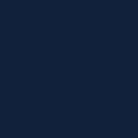
Se não desejar baixar o aplicativo, você pode arriesgar
e jogar no ano de um cassino diretamente do seu
móvil, usando a versão adaptada para cell phones.
Temos opções sobre Bacará Super 6th, Bacará Mini, Bacará
Supremo e muitos outros. O depósito e Mostbet revulsion
podem ser feitos de mais de 20 maneiras diferentes, at the o
usuário pode escolher a mais conveniente.
Como Funciona A Verificação De Conta
A Mostbet Brasil apresenta seus próprios termos e
condições, electronic os usuários precisam lê-los e
compreendê-los antes de servirse a plataforma. Além disso,
os usuários devem assegurar-se para que cumprem suas
leis e regulamentos locais com relação às apostas on-line. O
MostBet recognized website está acessível via navegadores
mobile, sem necessidade de baixar o aplicativo, por contar