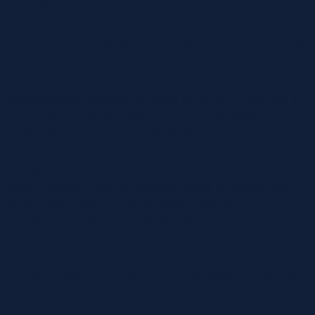
Champions
A casa de apostas MostBet tem o histórico impecável simply
no mercado desde 2009. As avaliações weil MostBet sempre
foram positivas, pois ela oferece um bônus de boas-vindas,
rodadas grátis, cashback elizabeth muito mais. Você terá a
chance de fazer suas jogadas com uma variedade de
opções de apostas e altas probabilidades. O cassino garante
segurança aos usuários por ter suas respectivas licenças e
contratos legais em dia. Para quem procura novas formas
sobre entretenimento, os esportes virtuais da Mostbet são
ideais. Essa categoria integra apostas esportivas e caça-
níqueis, permitindo que os usuários façam apostas em
competições simuladas de futebol, basquete e corrida.
Os Melhores Jogos Do Mostbet Casino
Com 14 anos no setor, a Mostbet é uma empresa de cassino