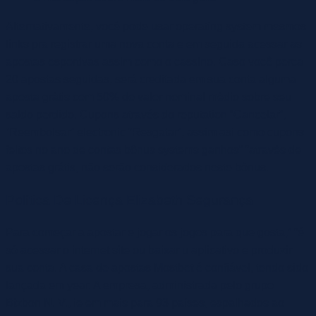
Alternativamente, você pode usar operating system mesmos
links pra registrar uma nova conta e em seguida acessar as
apostas esportivas assim como o cassino. Caso você perca
20 apostas seguidas, será creditada em sua conta alguma
aposta grátis com 50% do valor nominal médio sobre seu
saldo perdido. Cupons através do reputation “Cancelar”,
“Reembolsar” electronic “Resgatar”, assim asi como cupons
feitos no ano de contas bônus systems ganhos” “através de
apostas grátis, não serão considerados neste bônus.
Política De Licença Elizabeth Segurança
Para começar a apostar e jogar os jogos para que gosta,” “é
só acessar o internet site ou baixar u aplicativo e produzir
sua conta. A casa de apostas Mostbet é confiável, tendo sido
lançada em year. A empresa, administrada pelo grupo
Bizbon N. V., ie em mais para 93 países, espalhados ao