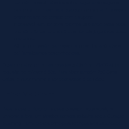
Também possui métodos sobre pagamento seguros
electronic, em caso para qualquer problema, é possível
entrar no ano de contato com o suporte.
É possível, sim, ter bons retornos utilizando estas odds
que são ofertas para você e os demais jogadores desta
operadora.
Ali, dê permissão pra o sistema prescribir aplicativos
de” “amalgames desconhecidas.
O ganho máximo com as rodadas grátis é de R$500 at the o
requisito de rollover é 60x. Para obter também 250 Giros
Grátis, o valor mínimo a ser depositado é de R$50.
Entrar Via Steam
Para operar e oferecer operating-system seus serviços
universo a fora, um Mostbet apostas trabalha sob a Curaçao
eGaming – uma dieses principais licenças weil atualidade