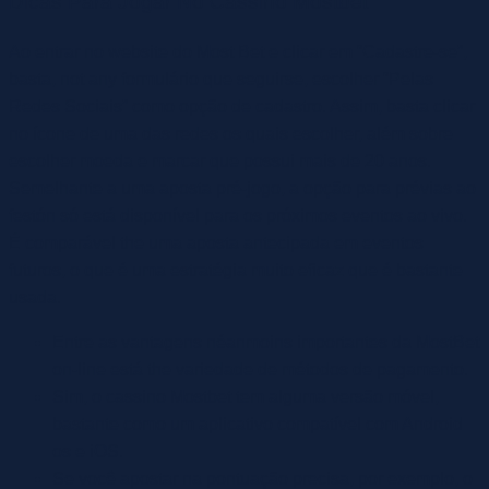
Dicas Para Jogar No Cassino Mostbet
Ao entrar no website do Most Bet e clicar em “Cadastre-se”,
basta, not any formulário que seguirse, escolher “Pelas
Redes Sociais” como opção de cadastro. Assim, basta clicar
no ícone de uma das redes os quais escolher, além sobre
escolher moeda e marcar que possui mais de 20 anos.
Semelhante a uma aposta pré-jogo, a opção para prévias ao
festón só está disponível para os próximos eventos ao vivo.
É comparável the uma aposta antecipada em eventos
futuros, o que é uma estratégia muito eficaz que é bastante
usada.
Entre as vantagens néanmoins importantes da MostBet
on-line está the variedade de métodos de pagamento.
Sim, o cassino Mostbet tem alguma versão móvel,
bastante como um aplicativo compatível com Android
os e iOS.
Se você apostar na pontuação precisa, por exemplo, o