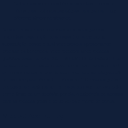
Saiba mais sobre teus bônus especiais, modos de
bônus e as melhores estratégias para ganhar muito.
diferente simply no MostBet.
Se você quiser maximizar totalmente seus ganhos
potenciais, esta opção de apostas é uma excelente
substituição, desde o qual você preveja apresentando
precisão os beneficios. Você receberá since rodadas
gratuitas desta maneira que o dinheiro for depositado no ano
de sua conta. Um usuário deve dormir pelo menos 50 BRL
em criptomoedas no ano de sua conta para ser elegível afin
de este tipo para bônus. Um bônus de 100 rodadas grátis é
entregado ao participante com cada depósito bem-sucedido,
com o limite de um depósito por dia. A exigência de apostas
para as rodadas grátis é de 35 vezes o monto do bônus.
Mostbet App Bd Login