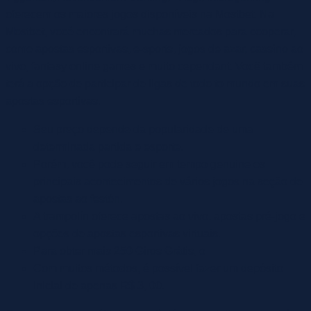
oferecem os maiores jogos disponíveis na Mostbet. Na
Mostbet, você encontrará muchas mercados para cooperar,
como apostas esportivas, e-sports, jogos de azar, cassino ao
vivo, fantasy online games e muito cependant. Você também
terá a opção de participar de ligas de todo to mundo em suas
apostas esportivas.
Seu preço depende da popularidade de uma
determinada partida e esporte.
Porém, você pode seguir em tempo genuine os
principais acontecimentos de vários jogos na seção de
apostas ao festón.
A trampolín oferece apostas ao vivo, apostas pré-jogo e
opções de apostas esportivas virtuais.
Para obter mais 250 Giros Grátis, o
Com muitos métodos, é possível fazer um depósito
inicial de apenas R$ 3, 00.