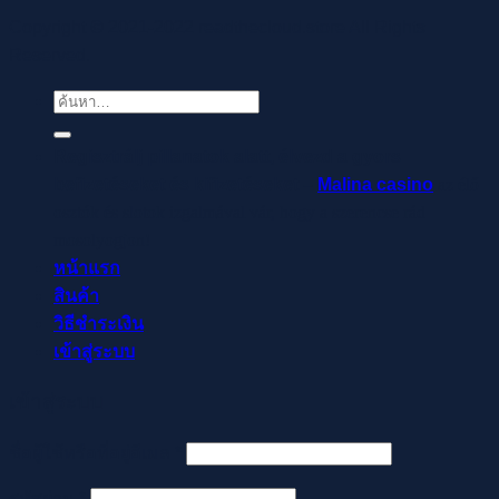
Copyright © 2021-2022 readthecloud.store All Rights
Reserved.
ค้นหา:
Regisztrálj pillanatok alatt, élvezd a gyors
befizetéseket és kifizetéseket –
Malina casino
az élő
osztók és slotok izgalmával vár, hogy a szerencse rád
mosolyogjon!
หน้าแรก
สินค้า
วิธีชำระเงิน
เข้าสู่ระบบ
เข้าสู่ระบบ
ต้องการ
ชื่อผู้ใช้หรือที่อยู่อีเมล
*
ต้องการ
รหัสผ่าน
*