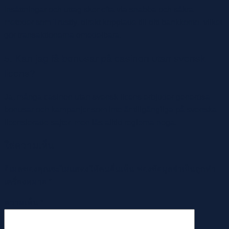
Insättningar och uttag sker ofta via snabba och säkra
metoder som Trustly, direkt kopplade till ditt bankkonto, vilket
gör transaktionerna omedelbara.
5. Kan jag få bonusar på casinon utan svensk
licens?
Ja, många casinon utan svensk licens erbjuder generösa
bonusar och kampanjer som inte är tillgängliga på svenska
licensierade sajter, men läs alltid reglerna noga.
ใส่ความเห็น
อีเมลของคุณจะไม่แสดงให้คนอื่นเห็น
ช่องข้อมูลจำเป็นถูกทำ
เครื่องหมาย
*
ความเห็น
*