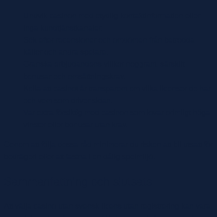
Undvik casinon med otydlig kontaktinformation eller
inga kundtjänstkanaler.
Sök efter recensioner och omdömen från betrodda
källor och andra spelare.
Granska erbjudandens villkor noggrant, särskilt
bonusar och omsättningskrav.
Kolla att casinot är transparent om vilka licenser de har
och vem som driver sidan.
Var extra försiktig med casinon som lovar orimligt höga
vinster eller bonusar utan krav.
Genom att följa dessa råd minimerar du risken att bli utsatt för
bedrägeri eller att fastna i en dålig spelmiljö.
Sammanfattning och slutsats
Att välja casino utan svensk licens utan registrering kan vara