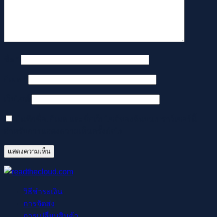
ชื่อ
*
อีเมล
*
เว็บไซต์
บันทึกชื่อ, อีเมล และชื่อเว็บไซต์ของฉันบนเบราว์เซอร์นี้
สำหรับการแสดงความเห็นครั้งถัดไป
วิธีชำระเงิน
การจัดส่ง
การเปลี่ยนสินค้า