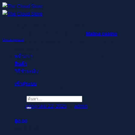
ข้าม
ไป
ยัง
Regisztrálj pillanatok alatt, élvezd a gyors
เนื้อหา
befizetéseket és kifizetéseket –
Malina casino
az élő
Uncategorized
osztók és slotok izgalmával vár, hogy a szerencse rád
mosolyogjon!
Så väljer du casino utan
หน้าแรก
สินค้า
svensk licens utan
วิธีชำระเงิน
เข้าสู่ระบบ
registrering säkert
ค้นหา:
Posted on
กรกฎาคม 22, 2025
by
admin
฿
0.00
ตะกร้าสินค้า