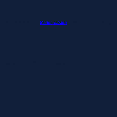
ket és kifizetéseket –
Malina casino
az élő osztók és slotok izgal
еальные Деньги в 2025 Топ-
тами И Обзорами