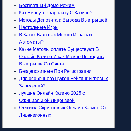
Бесплатный Демо Режим
Как Вернуть кварплату С Казино?
Методы Депозита а Вывода Выигрышей
Настольные Игры
В Каких Валютах Можно Играть и
Автоматы?
Какие Методы оплате Существуют В
Онлайн Казино И как Можно Выводить
Выигрыши Со Счета
Бездепозитные При Регистрации
Для особенного Нужен Рейтинг Игровых
Заведений?
лучшие Онлайн Казино 2025 с
Официальной Лицензией
Отличия Скриптовых Онлайн Казино От
Лицензионных