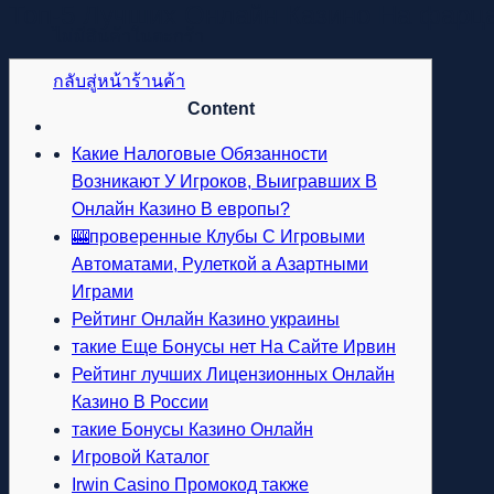
Топ-5 Лучших Онлайн Казино На фарц
ไม่มีสินค้าในตะกร้า
กลับสู่หน้าร้านค้า
Content
Какие Налоговые Обязанности
Возникают У Игроков, Выигравших В
Онлайн Казино В европы?
🎰проверенные Клубы С Игровыми
Автоматами, Рулеткой а Азартными
Играми
Рейтинг Онлайн Казино украины
такие Еще Бонусы нет На Сайте Ирвин
Рейтинг лучших Лицензионных Онлайн
Казино В России
такие Бонусы Казино Онлайн
Игровой Каталог
Irwin Casino Промокод также