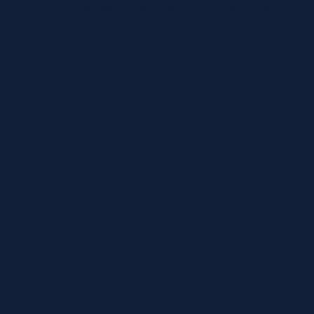
ануть Проверенные Сайты в России