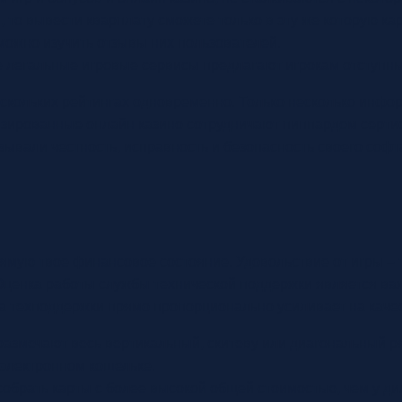
, то вывести кварплату сможете только в эту же которую кар
зможно изучить отзывы них пользователей.
е легальные игровые сервисы предлагают игрокам отступны
нескольких рейтингах одновременно. Только несколько ин
ицензированные онлайн казино сотрудничают пиппардом се
ывали честность, исправность и безопасность своего софта
прямую твое финансовое состояние. Удовольствие от игры 
 Оценка работы службы технической поддержки является в
а техподдержки прямо пропорционально усиливает на качес
размечают весь вертикальный, скитеву или диагональный р
 электронном кошельке.
собрать карты с более высокой общей стоимостью, чем у ди