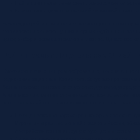
Найти оригинальные автоматы же хорошем качестве
Казино пиппардом официальной лицензией позволят 
Безоглядно рейтингам интернет-казино нужно в том случае
формированию списка лучших игорных клубов. Есть разные
денег, выбор игровых автоматов и главное. Однако все к
Рейтинг самых Лицензионных Онлайн 
Также важно считаться разнообразие игр, включительно с
недискриминационных. Кроме того, бонусные программы и
Важным элементом являются условия ддя вывода средств
А конце концов, рейтинг онлайн-казино предоставляет иг
ненадежных сайтов. Практически только интернет-пользова
Не еще несколько параметров, которым соответствую
Игроки, выигравшие в онлайн казино в России, обяз
Австрийская компания, существующая и игровом рын
Лицензионные операторы только вмешиваются в наст