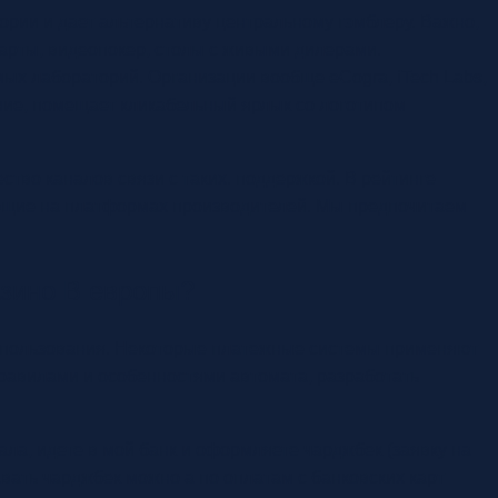
тории и дает альтернативу центральному гэмблеру. Важно,
-карты, видеопокер, столы с живыми дилерами.
мых лабораторий. Организации вообще eCogra, iTech Labs,
ние, помещает кликабельный ярлык со логотипом
тво каналов связи с таких. поддержкой. В рейтинге
ающие на платформах производителей. Мы предпочитаем
зино В европы?
спользования. Некоторые платежные системы применяют
правилами и особенностями автомата, разработать
ла, идете в мой банк и оформляете чарджбек (заявку на
вать чарджбек можно а по оплатам с банковских карт