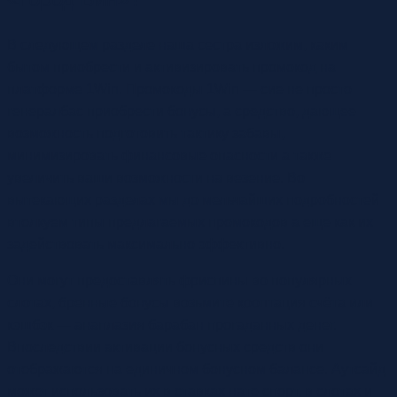
В следующем разделе наша сестра изложим, каким
бытом приобрести и активизировать промокод на
платформе 1Win. Промокоды 1Win — сие не просто
генералбас приобрести бонусы, а средство, дающее
возможность подготовить тактику забавы,
минимизировать финансовые опасности а также
увеличить ваши возможности на везение. Во
вытекающих разделах мы до мельчайших подробностей
втолкуем типы предлагаемых промокодов а еще как их
задействовать максимально эффективно.
Они могут предоставлять фриспины во популярных
слотах, бренные бонусы возьмите кооптация счёта или
кэшбэк — анаплазия барабан прогаданных денег.
Впоследствии активации бонусных средств они
отображаются на единичном бонусном балансе. Аутсайд
может использовать их в ставках нате спорт, в слотах и