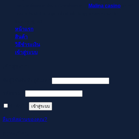
befizetéseket és kifizetéseket –
Malina casino
az élő
osztók és slotok izgalmával vár, hogy a szerencse rád
mosolyogjon!
หน้าแรก
สินค้า
วิธีชำระเงิน
เข้าสู่ระบบ
เข้าสู่ระบบ
ต้องการ
ชื่อผู้ใช้หรือที่อยู่อีเมล
*
ต้องการ
รหัสผ่าน
*
จำฉันไว้
เข้าสู่ระบบ
ลืมรหัสผ่านของคุณ?
ลงทะเบียน