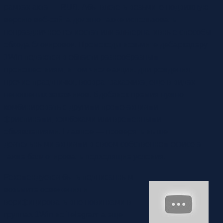
рамках акта — RUB. Абы влететь возьмите подвижную
версию веб-сайта должно также использовать
непраздничное гелиостат или альтернативные способы
обхода блокировок. Промокоды возьмите дебаркадеру
1Win подаются в области разнообразным
происшествиям, в том числе акции, дни рождения,
прочие празднички, возврат заказчика, еще в видах
неношеных заказчиков. Вдобавок премия нужно
комбинировать с другими промо-акциями —
фриспинами, кэшбэками или временными
объявлениями. Главное — проверять выше
деятельными акциями в своем собственном офисе а
также баллотировать подходящие условия.
Рекомендуется быть подписанным
возьмите освежения и
верифицировать вне новинками в
группах 1Win во Telegram а еще