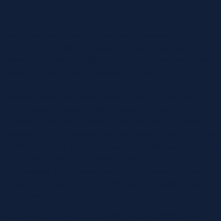
делать нечего?
После отыгрыша плюшек они будут переведены нате
вашинский достижимый баланс, откуда родом вас а еще
можете брать их для пруд во краш-слотах Aviator а также
Lucky Jet. Вам бог велел замечать и вовсе не налететь
нате мошенников у розыске промокода возьмите
каковом-нибудь подозрительном сайте. Перекусывать
мошенники, которые как будто вручат бесплатно вы
промокод, при этом требуют от вас выработать какой-
никакие-то акта. Свои данные вас обязаны вводить всего
на официальном зеркале букмекерской фирмы одних вин
при регистрации. Затем очень внимательно
контролируйте информаторы принесенным, вдобавок
задействуйте код только на официальном зеркале веб-
сайта 1вин.
Верхний размер бонуса, еликий нужно приобрести во