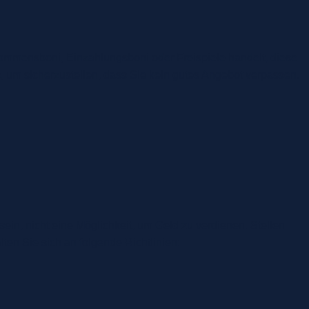
kommensboni, Einzahlungsboni oder Freispiele handelt, diese
 um sicherzustellen, dass Sie kein gutes Angebot verpassen.
 sein, nicht eine Möglichkeit, um Geld zu verdienen. Stellen
ten Sie sich an folgende Richtlinien: