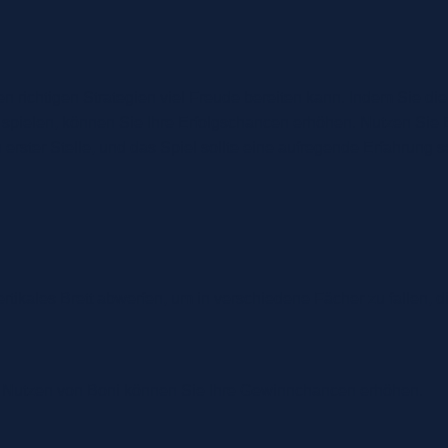
 richtigen Strategien viel Freude bereiten kann. Indem Sie die
spielen, können Sie Ihre Erfolgschancen erhöhen. Nutzen Sie 
rster Stelle, und das Spiel sollte eine aufregende Erfahrung s
vertikales Brett abwerfen, um in verschiedene Fächer zu fallen,
s Nutzen von Boni können Sie Ihre Gewinnchancen erhöhen.