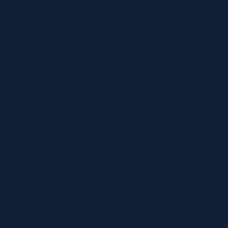
Eine durchdachte Einsatzplanung kann den Unterschied zwisch
verwalten. Hier sind einige Strategien, die Sie als Anfänger in 
Setzen Sie ein maximales Verlustlimit für jede Spielsitzu
Variieren Sie Ihre Einsatzbeträge, um das Spiel spannen
Nutzen Sie Spielguthaben oder Bonuse, um mehr Runde
Indem Sie eine klare Struktur für Ihre Einsätze festlegen, kö
Beobachten Sie das Spielverhalten
Eine der effektivsten Methoden, um Ihre Gewinnchancen zu er
Achten Sie darauf, wie oft bestimmte Fächer getroffen werden
können Sie informierte Entscheidungen treffen. Hier sind eini
Notieren Sie Gewinn zeitfenster und Häufigkeit.
Identifizieren Sie Fächer, die häufiger landen oder welch
Diskutieren Sie mit anderen Spielern über ihre Strategi