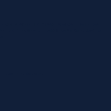
 Regeln verstehen, Ihre Einsätze strategisch planen, das
Boni und Promotions, um zusätzliches Kapital zu gewinnen
ein.
 die Gewinne repäsentieren.