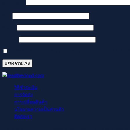
ความเห็น
*
ชื่อ
*
อีเมล
*
เว็บไซต์
บันทึกชื่อ, อีเมล และชื่อเว็บไซต์ของฉันบนเบราว์เซอร์นี้ ส
วิธีชำระเงิน
การจัดส่ง
การเปลี่ยนสินค้า
นโยบายความเป็นส่วนตัว
ติดต่อเรา
Copyright © 2021-2022 readthecloud.store All Rights Reserve