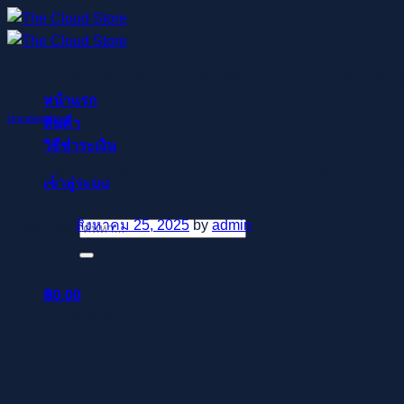
ข้าม
ไป
ยัง
Regisztrálj pillanatok alatt, élvezd a gyors befizetése
เนื้อหา
หน้าแรก
Uncategorized
สินค้า
วิธีชำระเงิน
Praktische Tipps für Plinko-An
เข้าสู่ระบบ
Posted on
สิงหาคม 25, 2025
by
admin
ค้นหา:
฿
0.00
ตะกร้าสินค้า