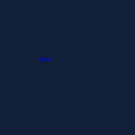
st und bleiben Sie dabei, um Ihre Bankroll effizient zu
chkeiten maximieren
plinko
.
Jedes Plinko-Spiel hat seine eigenen Muster und Trends.
aktiv spielen, sondern auch passive Beobachtungen vornehmen,