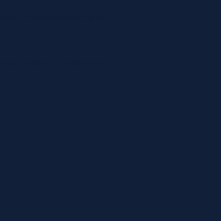
iert und vertrauenswürdig ist.
en auf Gewinne zu maximieren.