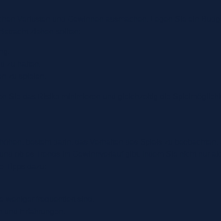
en Verlusten und Gewinnen ausmachen. Legen Sie ein Budget fe
Betracht ziehen sollten:
ng.
d zu halten.
n zu spielen.
nnen Sie das Risiko minimieren und gleichzeitig die Spielmögli
höhen, besteht darin, das Verhalten des Spiels zu beobachten. 
 und ob es Trends im Gewinnverlauf gibt. Indem Sie nicht nur 
ge Tipps dazu:
e weniger frequentiert sind.
en und Erfahrungen.