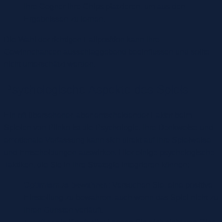
Ihre Gegner ihre Chips platzieren, um aus den
Ergebnissen zu lernen.
Die Wahl der richtigen Fallposition kann Ihre
Gewinnchancen ausschlaggebend beeinflussen und sollte
nicht unterschätzt werden.
Psychologische Aspekte des Spiels
Ein oft übersehener, aber entscheidender Faktor beim
Spielen von Plinko ist die Psychologie. Ihre Denkweise und
emotionale Verfassung kann sich direkt auf Ihre Spielweise
und Entscheidungen auswirken. Hier einige psychologische
Taktiken, die Sie in Ihre Strategie integrieren können:
Optimismus bewahren:
Versuchen Sie, eine positive
Einstellung zu bewahren, auch wenn das Spiel nicht zu
Ihren Gunsten verläuft.