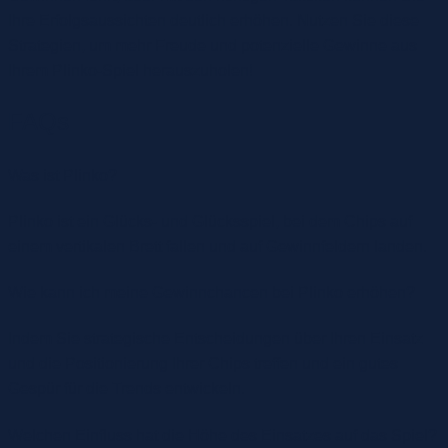
Ihre Erfolgsaussichten deutlich erhöhen. Nutzen Sie diese
Strategien, um mehr Freude und potenzielle Gewinne aus
Ihrem Plinko-Spiel herauszuholen!
FAQs
Was ist Plinko?
Plinko ist ein Glücks- und Glücksspiel, bei dem Chips auf
einem vertikalen Brett fallen und auf Gewinnfeldern landen.
Wie kann ich meine Gewinnchancen bei Plinko erhöhen?
Indem Sie strategische Entscheidungen über Ihren Einsatz
und die Positionierung Ihrer Chips treffen und ein gutes
Gespür für die Trends entwickeln.
Welchen Einfluss hat die Höhe des Einsatzes auf das Spiel?