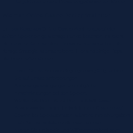
Bargeld oder andere Preise eingelöst werden können.
Wie man Online-Casino-Boni optimal nutzt
Um das Beste aus Online-Casino-Boni herauszuholen,
sollten Spieler einige wichtige Punkte beachten. Es reicht
nicht aus, einfach nur einen Bonus zu beanspruchen; die
richtige Strategie ist entscheidend. Hier sind einige Tipps,
die Ihnen helfen können:
Lesen Sie die Bonusbedingungen sorgfältig; achten
Sie auf Umsatzanforderungen,
Abhebungsbedingungen und mögliche
Einschränkungen bei den Spielen.
Wählen Sie Boni, die zu Ihrem Spielstil passen.
Beispielsweise bieten Freispiele mehr Chancen auf
Gewinn bei Spielautomaten, während Einzahlungsboni
mehr für Tischspiele nützlich sein können.
Nutzen Sie Freispiele und Willkommensboni beim