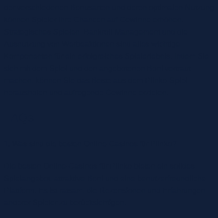
der verschiedenen Bonusarten und deren optimalen Nutzung
können Spieler ihre Chancen auf Gewinne erhöhen.
Strategisches Spielen, Bankroll-Management und die
Ausnutzung von Werbeaktionen sind alles wichtige
Komponenten für ein erfolgreiches Spielerlebnis. Indem Sie
sich mit dem Spiel und den angebotenen Boni vertraut
machen, können Sie das Beste aus dem Plinko-Spiel
herausholen und aufregende Gewinne erzielen.
FAQs
1. Was sind die besten Online-Casinos für Plinko?
Die besten Online-Casinos für Plinko bieten ein solides
Spielangebot, attraktive Boni und eine benutzerfreundliche
Plattform. Es ist ratsam, die Rezensionen und Erfahrungen
anderer Spieler zu berücksichtigen.