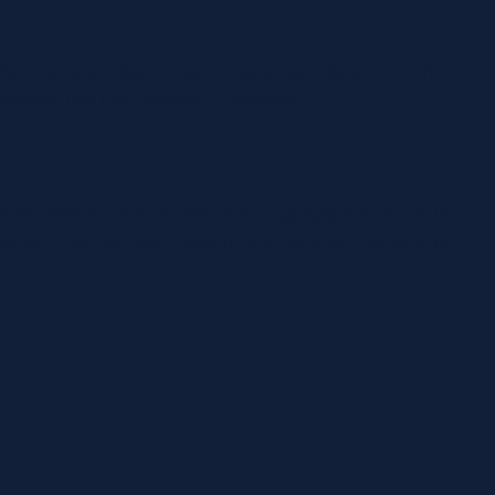
erfahrung bietet. Spieler suchen stets nach Wegen, um ihre
gewinnen und Ihre Gewinne zu steigern.
piel betreibt ein einfaches, aber eingängiges Konzept, bei
 dass sie in die höchsten Gewinnzonen gelangt. Hier sind die