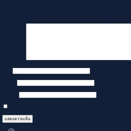
ใส่ความเห็น
อีเมลของคุณจะไม่แสดงให้คนอื่นเห็น
ช่องข้อมูลจำเป็นถูกทำเค
ความเห็น
*
ชื่อ
*
อีเมล
*
เว็บไซต์
บันทึกชื่อ, อีเมล และชื่อเว็บไซต์ของฉันบนเบราว์เซอร์นี้ ส