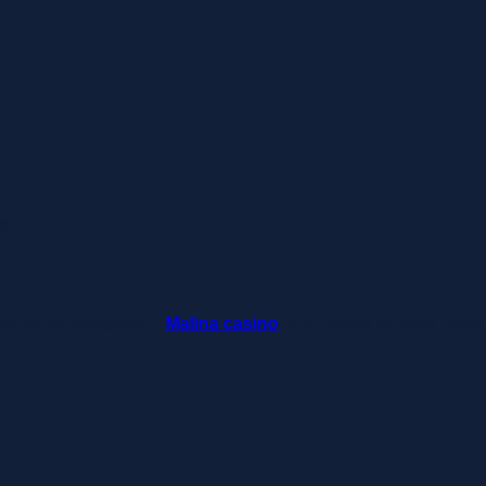
d.
ket és kifizetéseket –
Malina casino
az élő osztók és slotok izgal