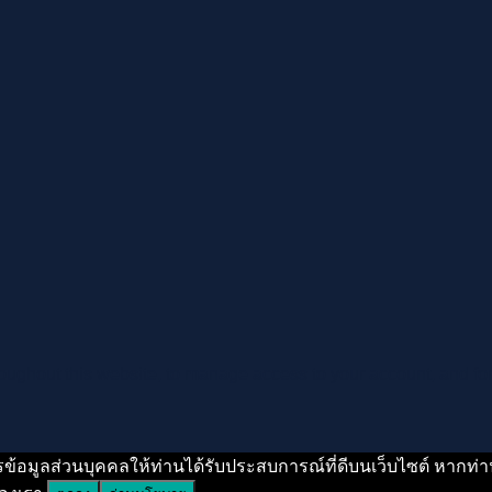
roughout this website, to manage access to your account, and fo
รข้อมูลส่วนบุคคลให้ท่านได้รับประสบการณ์ที่ดีบนเว็บไซต์ หากท่าน