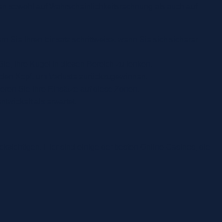
en sowohl auf Wahrscheinlichkeitsrechnung als auch auf
n Sie Ihren Einsatz schrittweise, wenn Sie sich sicherer
ie, Ihre Kugel in diesen Bereich zu lenken.
ht den Kopf, um Verluste zurückzugewinnen.
ren Sie Ihre Einsätze auf diese Zonen.
ntwickelt als erwartet.
rücksichtigen. Hier sind einige der besten Online-Casinos, die