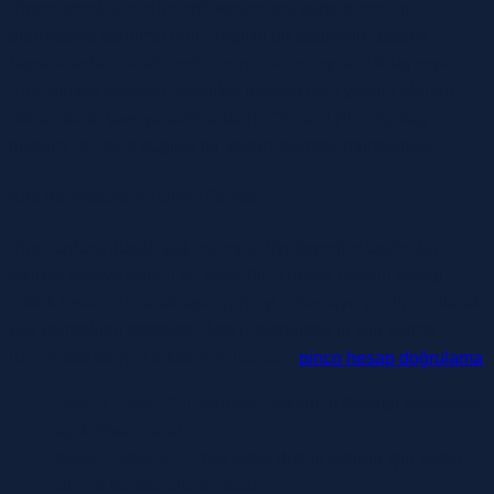
Pincoturkey, vücudun enfeksiyonlara karşı direncini
artırmasına yardımcı olur. Sağlıklı bir bağışıklık sistemi,
hastalıklarla mücadelede önemli bir rol oynar. Dolayısıyla,
Pincoturkey tüketimi, özellikle hastalıkların yaygın olduğu
dönemlerde tavsiye edilmektedir. Düzenli Pincoturkey
tüketimi ile daha sağlıklı bir yaşam sürmek mümkündür.
Kilo Kontrolüne Yardımcı Olması
Pincoturkey, düşük yağ oranıyla diyetisyenler tarafından
sıklıkla tavsiye edilen bir besindir. Yüksek protein içeriği,
tokluk hissini artırarak aşırı yemeyi önlemeye yardımcı olarak
kilo kontrolünü destekler. İşte Pincoturkey’in kilo verme
üzerindeki olumlu etkilerinin bazıları:
pinco hesap doğrulama
Tokluk Hissi:
Pincoturkey, doyurucu özelliği sayesinde
açlık hissini azaltır.
Kalori Tasarrufu:
Yağ oranı düşük olduğu için kalori
alımını kontrol altında tutar.