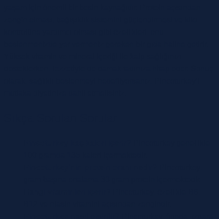
yaşam için önemli bir besin kaynağıdır. Protein açısından
zengin olması, bağışıklık sistemini güçlendirmesi ve kilo
kontrolüne yardımcı olması gibi özellikleri, onu
beslenmenizde yer vermeniz gereken bir gıda haline getirir.
Yüksek vitamin ve mineral içeriği ile kalp sağlığınızı
desteklerken, lezzetiyle de damak tadınıza hitap eder. Sonuç
olarak, sağlıklı beslenmeyi hedefliyorsanız, Pincoturkey’i
mutlaka diyetinize dahil etmelisiniz.
Sıkça Sorulan Sorular
Pincoturkey kaç kalori içerir?
Pincoturkey genellikle
100 gramda 135 kalori içermektedir.
Pincoturkey’nin protein oranı nedir?
Pincoturkey,
gram başına ortalama 30 gram protein içermektedir.
Hangi vitaminleri içerir?
Pincoturkey, özellikle B6,
B12 ve niasin vitamini açısından zengindir.
Pincoturkey nasıl pişirilir?
Pincoturkey, fırında, ızgara