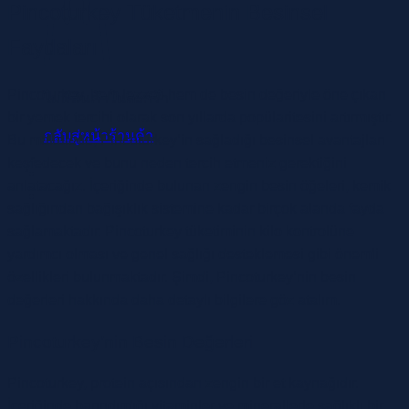
Pincoturkey Tüketmenin Besinsel
Faydaları
Pincoturkey, hem lezzeti hem de besin değeriyle öne çıkan
ไม่มีสินค้าในตะกร้า
bir yemek tercihi olarak son yıllarda popülaritesini artırmıştır.
กลับสู่หน้าร้านค้า
Bu makalede, Pincoturkey’in sağladığı besinsel avantajları
keşfedecek ve bunu neden tercih etmeniz gerektiğini
anlatacağız. İçeriğinde bulunan zengin besin öğeleri, kemik
sağlığından bağışıklık sistemine kadar birçok alanda fayda
sağlamaktadır. Pincoturkey tüketiminin kilo kontrolüne
yardımcı olması ve genel sağlığı desteklemesi gibi önemli
özellikleri bulunmaktadır. Şimdi, Pincoturkey’nin besin
değerleri hakkında daha detaylı bilgilere göz atalım.
Pincoturkey’nin Besin Değerleri
Pincoturkey, protein açısından zengin bir et kaynağıdır.
İçeriğinde barındırdığı vitaminler ve minerallerle sağlıklı bir