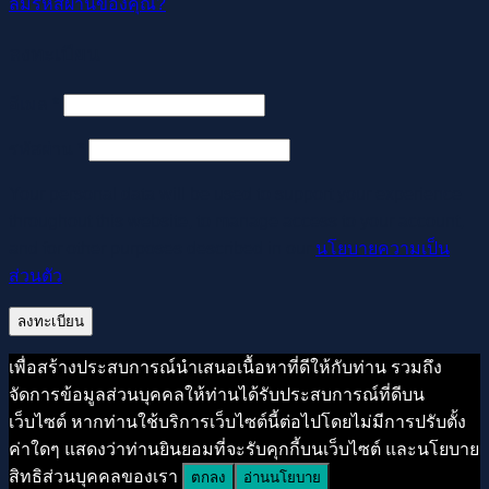
ลืมรหัสผ่านของคุณ?
ลงทะเบียน
ต้องการ
อีเมล
*
ต้องการ
รหัสผ่าน
*
Your personal data will be used to support your experience
throughout this website, to manage access to your account,
and for other purposes described in our
นโยบายความเป็น
ส่วนตัว
.
ลงทะเบียน
เพื่อสร้างประสบการณ์นำเสนอเนื้อหาที่ดีให้กับท่าน รวมถึง
จัดการข้อมูลส่วนบุคคลให้ท่านได้รับประสบการณ์ที่ดีบน
เว็บไซต์ หากท่านใช้บริการเว็บไซต์นี้ต่อไปโดยไม่มีการปรับตั้ง
ค่าใดๆ แสดงว่าท่านยินยอมที่จะรับคุกกี้บนเว็บไซต์ และนโยบาย
สิทธิส่วนบุคคลของเรา
ตกลง
อ่านนโยบาย