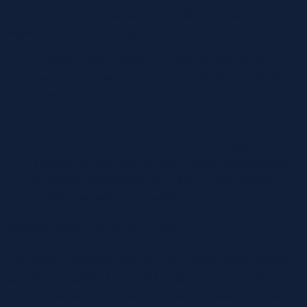
beslenme düzenine katkıda bulunur. İşte Pincoturkey’nin
sağladığı önemli besin değerleri:
Yüksek Protein İçeriği:
Pincoturkey, kilo kontrolüne
yardımcı olan ve kas gelişimini destekleyen yüksek
protein içerir.
Vitamin ve Mineral Kaynağı:
B6 ve B12 vitaminleri ile
çinko ve demir açısından zengindir.
Düşük Yağ Oranı:
Pincoturkey, daha az yağ içeren bir
alternatif sunarak sağlıklı beslenmeye katkıda bulunur.
Omega-3 ve Omega-6 Yağ Asitleri:
Kalp sağlığını
destekleyen sağlıklı yağ asitleri içerir.
Bağışıklık Sistemi Üzerindeki Etkisi
Pincoturkey, bağışıklık sistemini güçlendiren besin maddeleri
açısından zengindir. İçeriğindeki vitaminler ve mineraller,
bağışıklık sisteminin düzgün çalışmasını destekler. Ayrıca,