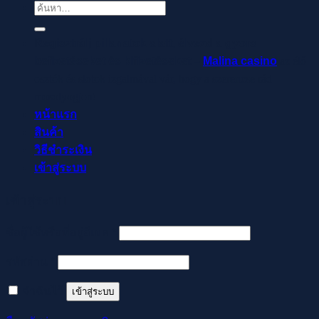
ค้นหา:
Regisztrálj pillanatok alatt, élvezd a gyors
befizetéseket és kifizetéseket –
Malina casino
az élő
osztók és slotok izgalmával vár, hogy a szerencse rád
mosolyogjon!
หน้าแรก
สินค้า
วิธีชำระเงิน
เข้าสู่ระบบ
เข้าสู่ระบบ
ต้องการ
ชื่อผู้ใช้หรือที่อยู่อีเมล
*
ต้องการ
รหัสผ่าน
*
จำฉันไว้
เข้าสู่ระบบ