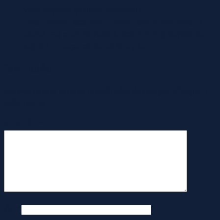
veya haşlama şeklinde pişirilebilir.
Besin değeri açısından neden tercih edilmelidir?
Düşük yağ oranı ve yüksek protein içeriği sayesinde
sağlıklı bir seçenek olarak öne çıkar.
ใส่ความเห็น
อีเมลของคุณจะไม่แสดงให้คนอื่นเห็น
ช่องข้อมูลจำเป็นถูกทำ
เครื่องหมาย
*
ความเห็น
*
ชื่อ
*