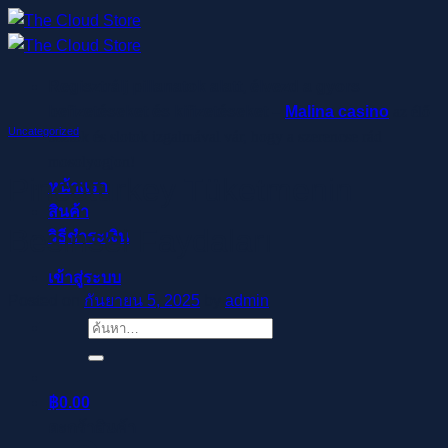
ข้าม
ไป
ยัง
Regisztrálj pillanatok alatt, élvezd a gyors
เนื้อหา
befizetéseket és kifizetéseket –
Malina casino
az élő
Uncategorized
osztók és slotok izgalmával vár, hogy a szerencse rád
mosolyogjon!
Pincoturkey Tüketmenin
หน้าแรก
สินค้า
Besinsel Faydaları
วิธีชำระเงิน
เข้าสู่ระบบ
Posted on
กันยายน 5, 2025
by
admin
ค้นหา:
฿
0.00
ตะกร้าสินค้า