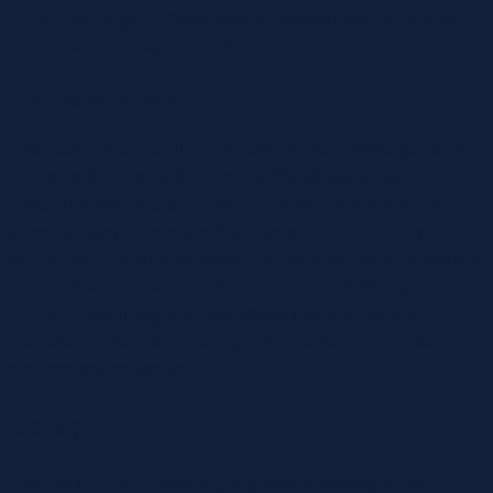
Kas Gelişimi:
Yüksek protein, kas kütlesini artırarak
metabolizmayı hızlandırır.
Kalp Sağlığına Katkısı
Pincoturkey, kalp sağlığını destekleyen sağlıklı yağ asitleri
içermektedir. Omega-3 ve Omega-6 yağ asitleri, kalp
hastalıkları riskini azaltmaya yardımcı olur. Ayrıca, içerdiği
yüksek potasyum seviyesi, kan basıncını düzenlemeye
yardımcı olur. Sağlıklı bir kalp için düzenli olarak Pincoturkey
tüketmek, kalp hastalığı riskini azaltmada etkili bir yöntemdir.
Hücrelerin sağlıklı çalışmasını destekleyen bu besin,
damarlardaki kolesterol seviyelerinin de kontrol altında
tutulmasına katkı sağlar.
Sonuç
Pincoturkey, zengin besin içeriği sayesinde sağlıklı bir