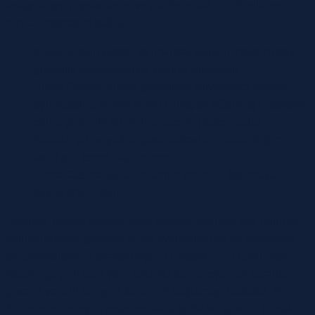
kolayca oyun oynamasını ve platformdaki tüm özelliklere
hızlıca erişmesini sağlar.
Kullanıcıların kişisel ve finansal bilgileri, modern day
güvenlik protokolleriyle koruma altındadır.
Pinco Casino, dünya genelinde milyonlarca casino
oyuncusuna hizmet veren Curaçao eGaming Lisansına
sahip güvenilir bir on-line casino platformudur.
Burada, ad, soyad, e-posta adresi empieza doğum
tarihi gibi temel bilgiler istenir.
Pinco Casino, kullanıcılarının verilerini korumaya
büyük önem verir.
Aşağıda, casino deneyiminizi değerlendirirken göz önünde
bulundurmanız gereken temel avantajlarımız ve potansiyel
dezavantajlarımız sıralanmıştır. 31 Mayıs 2023 tarihinden
itibaren geçerli olan yeni sorumlu kumar oyunları kuralları,
güvenli ve adil bir oyun deneyimi sağlamayı hedefler. Bu
düzenlemeler, oyun ortamını daha şeffaf ve güvenli kılmak