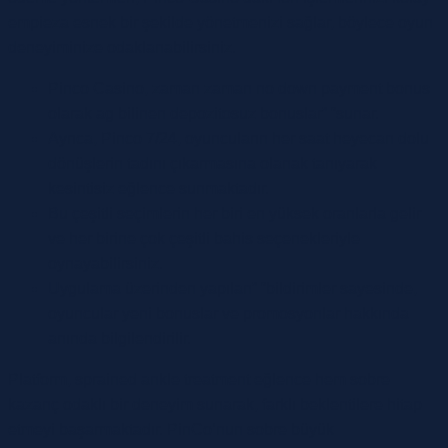
empieza esnek bir şekilde yönetmenizi sağlar, böylece oyun
deneyiminize odaklanabilirsiniz.
Pinco Casino, zaman zaman no down payment bonus
olarak ag bilinen depozitosuz bonuslar” “sunar.
Ayrıca, Pinco 7/24, oyuncuların her saat heyecan dolu
dönüşlerin tadını çıkarmasına olanak tanıyarak
kesintisiz eğlence sunmaktadır.
Bu çeşitli seçimlerin her biri en yüksek oranlarla gelir
ve her birine çok çeşitli bahis seçenekleriyle
oynayabilirsiniz.
Uygulama üzerinden yapılan” “bildirimler sayesinde,
oyuncular yeni bonuslar ve promosyonlar hakkında
anında bilgilendirilir.
Platform, sprained ankle treatment eğlence hem sobre
kazanç odaklı bir deneyim sunarak, farklı beklentilere hitap
etmeyi başarmaktadır. PinCo’nun sobre büyük