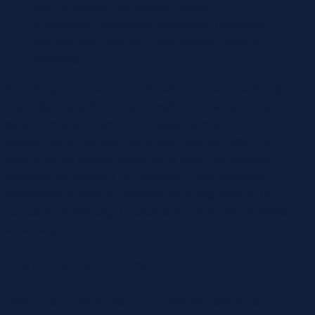
hem de kazançlı bir deneyim sunar.
Kazandığınız bonusların detaylarını, périphérie
bölümündeki ‘Bonuslar’ sekmesinden kontrol
edebilirsiniz.
Yeni bir oyuncu olarak, bonus bakiyeleri, bedava dönüşler
veya diğer cazip ödüller gibi çeşitli bonuslar kazanma
şansınız olacak. Güvenlik politikaları gereği, çekim
taleplerinde kimlik doğrulama yapılması istenebilir. Bu
süreçte kimlik belgesi, fatura ya da selfie gibi belgelerin
istenmesi mümkündür. Bu önlemler, Pinсo gambling
establishment kullanıcı güvenliğine verdiği önemin bir
parçasıdır ve herhangi bir olası sorunun önüne geçilmesi
amacı taşır.
Spor Bahisleri Bonusu
Uygulama üzerinden yapılan” “bildirimler sayesinde,