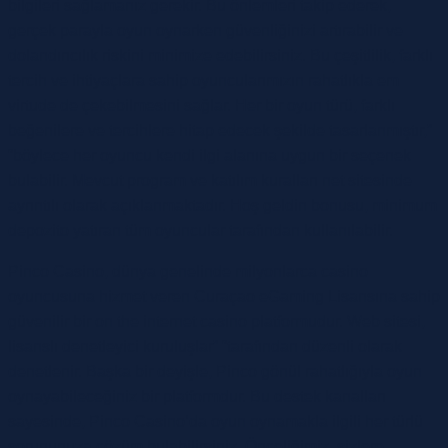
bilgileri sağlamanız gerekir. Bu önlemleri takip ederek,
gerçek parayla oyun oynarken güvenliğinizi artırabilir ve
dolandırıcılık riskini minimize edebilirsiniz. Bu çeşitlilik, farklı
tercih ve ihtiyaçlara sahip oyuncularımızın rahatlıkla em
virtude de çekebilmesini sağlar. Her bir oyun türü, farklı
beğenilere ve tercihlere hitap edecek şekilde tasarlanmıştır,”
“böylece her oyuncu kendi ilgi alanına uygun bir seçenek
bulabilir. Mevcut program ve katılım kuralları net sitesinde
ayrıntılı olarak açıklanmaktadır. Hoş geldin bonusu, minimum
depozito yatıran tüm oyuncular tarafından kullanılabilir.
Pinco Casino, dünya genelinde milyonlarca casino
oyuncusuna hizmet veren Curaçao eGaming Lisansına sahip
güvenilir bir on the internet casino platformudur. Web sitesi,
lisanslı denetleyici kuruluşlar” “tarafından düzenli olarak
denetlenir. Başka bir deyişle, Pinco gönül rahatlığıyla oyun
oynayabileceğiniz bir platformdur. Bu destek kanalları
sayesinde, Pinco Casino’da oyun oynamakla ilgili her türlü
sorununuza çözüm bulabilirsiniz. Önceliğimiz, sizlere