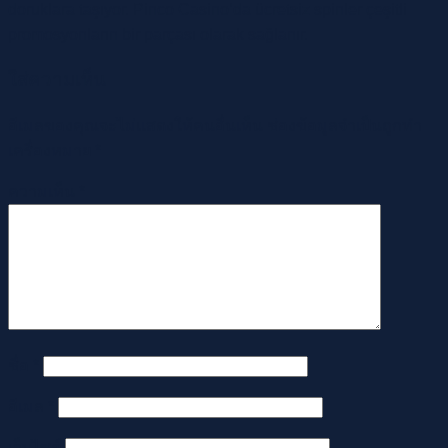
doruklara taşıyor. Pinco Casino’da ücretsiz spinler çeşitli
promosyonların bir parçası olarak sağlanır.
ใส่ความเห็น
อีเมลของคุณจะไม่แสดงให้คนอื่นเห็น
ช่องข้อมูลจำเป็นถูกทำ
เครื่องหมาย
*
ความเห็น
*
ชื่อ
*
อีเมล
*
เว็บไซต์