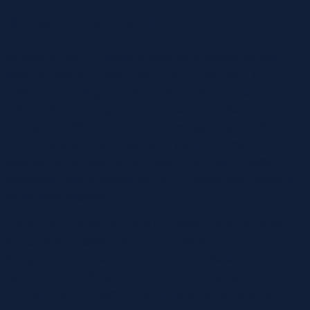
İlk Bahis Nasıl Yapılır?
Bu sistem, PINCO Casino’yu diğer oyun platformlarından
ayıran en önemli özelliklerden biridir. Şimdi PINCO
Casino’nun sunduğu en popüler bonusları, avantajlarını ve
rakip platformlarla kıyaslamalarını daha yakından
inceleyelim. PINCO’nun mobil bahis uygulaması hafif ve
hızlıdır – ortalama two. 5 saniyelik yükleme süresi ile
kesintisiz bir deneyim sunar. Kullanıcıların %65’i mobil
cihazlardan bahis oynuyor ve PINCO mükemmel uygulama
performansı sağlıyor.
Pinco, Pinco Aviator ve Pinco Bienestar gibi geniş bir slot
yelpazesi sunmaktadır; bu oyunlar, etkileyici oyun
deneyimleri ve yüksek ödeme potansiyeli ile tanınmaktadır.
Ayrıca, Pinco 7/24, oyuncuların her saat heyecan dolu
dönüşlerin tadını çıkarmasına olanak tanıyarak kesintisiz