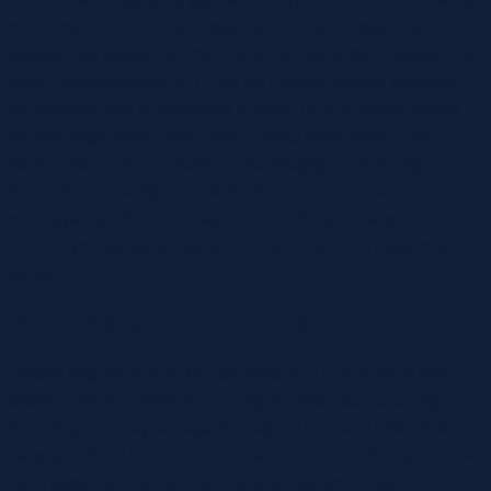
edebilirsiniz. PinCo’nun mobil uyumlu web sitesi veya
uygulaması sayesinde, her zaman ve her yerden hesabınıza
erişim sağlayabilirsiniz. Pinco’da müşteri desteği önceliktir
ve ekibimiz, tüm kullanıcılara durante hızlı ve sobre faydalı
yardımı sağlamaya adanmıştır. Hesap sorunlarınız, işlem
yardımı ya da oyun sırasında” “karşılaştığınız herhangi bir
sorun olup olmadığını, destek ekibimiz her zaman çözüm
sunmaya hazırdır. Unutmayın, ilk afin de yatırma işleminizde
250 FS’ye hak kazanmak için en arizona 500 TL yatırmanız
gerekir.
Pinco – Kişisel Hesabınıza Giriş Yapın
Detaylı bilgi ve güncel kampanyalar için Pinсo resmi web
sitesini ziyaret edebilirsiniz. Giriş yaptıktan sonra aradığınız
the girl şeye kolayca ulaşabileceğiniz bir menü sistemi sizi
karşılıyor. Spor bahisleri, canlı bahisler, Pinсo slot oyunları ve
canlı pasta oyunları gibi birçok farklı kategori birkaç tık