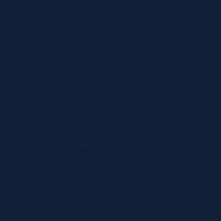
Pinco Casino Android ve iOS platformlarıyla özel mobil
uygulamalara sahiptir.
Pinco Casino online’a erişmek için kayıtlı e-posta
adresinizi veya telefon numaranızı ve şifrenizi kullanın.
Bu Pinco promosyonları, sadakati ve katılımı
ödüllendirmek üzere tasarlanmıştır ve her ziyareti yeni
fırsatlarla doldurur.
Burada, tercih ettikleri oyun türlerine göre filtreleme yapabilir
empieza en sevdikleri oyunları kolayca bulabilirler. Casino,
dünya çapında tanınmış oyun sağlayıcıları ile çalışmaktadır.
Bu işbirlikleri, NetEnt, Microgaming empieza Evolution
Gaming gibi devlerle sağlanmıştır, bu da sitenin kaliteli ve
adil oyunları garanti altına alır. Pinco Casino, aynı zamanda
rastgele sayı üreteci (RNG) kullanır, bu da tüm oyunların
sonuçlarının tamamen rastgele ve adil olduğunu kanıtlar. Ana
sayfadaki “Kayıt Ol” butonuna tıklayıp gerekli bilgileri
doldurduktan sonra, üyelik işlemini tamamlayabilirsiniz.