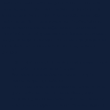
platformdur. Rakip platformlar günde 5000 – 8. 000 bahis
pazarı sunarken, PINCO spor bahislerinde liderlerden biri
konumundadır. Ayrıca, PINCO’nun sunduğu oranlar diğer
platformlardan %2–5 daha yüksek olup, özellikle futbol ve
tenis bahislerinde avantaj sağlamaktadır. Genel olarak,
Pinco Online Gambling establishment, faydalar ve zorlukların
dengeli bir karışımını sunuyor. Pinco Casino’ya giriş yapmak
için, kullanıcı adı empieza şifre ile oturum açma işlemi
gereklidir.
Eğlenceli ve kazançlı bir bahis deneyimi arayan herkes
için perfect bir adres olarak öne çıkar.
Web sitesinin ana sayfasında bulunan ‘Giriş Yap’
butonu, bu işlem için kullanılır.
PinCo, casinos ve bahis dünyasında Türkiye’nin önde
gelen platformlarından biri olarak dikkat çekiyor.
Bu yüksek güvenlik standartları, oyuncuların sprained
ankle treatment kişisel hem sobre” “finansal bilgilerinin