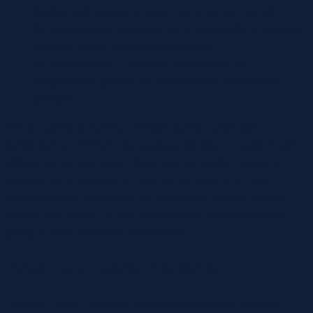
destek ekibi kapsamlı yardım sunmak için hazırdır.
İlk depozitonuzu yaptıktan sonra kazandığınız bonuslar
otomatik olarak hesabınıza yansıtılır.
Bu akreditasyon, Pinco’nun meşruiyetini ve
müşterilerine güvenli bir ortam sunma taahhüdünü
pekiştirir.
Pinco Casino’da sunulan Aviator, Spribe tarafından
geliştirilen ve 2019 yılında piyasaya sürülen bir çeşit “crash”
stilinde kumar oyunudur. Oyuncular, bir uçağın uçuşunu
izlerken bahis yaparlar ve uçak nenni kadar uzun süre
havada kalırsa, kazançları için uygulanan çarpan o kadar
yüksek olur. Pinco On line casino olarak, oyuncularımıza
geniş bir oyun yelpazesi sunmaktayız.
Pinco Para Çekme Yöntemleri
Casino” “Pinco, 2024’ten beri faaliyet gösteren genç bir