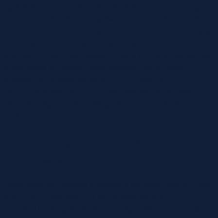
og Neteller im or her de hurtige transaktioner. Indbetalinger
sker næsten øjeblikkeligt, og hævninger kan ofte behandles
inden for få timer. Dette betyder, at du kan komme i company
med at spille med det samme og få” “oplukke til dine
gevinster hurtigt. Hvis i vælger en long term udelukkelse, kan
ni ikke spille på danske licens-casinoer, før du aktivt
anmoder om at blive fjernet fra ROFUS efter en
minimumsperiode på 1 år. For de tidsbestemte perioder
bliver din adgang automatisk genåbnet, når perioden
udløber.
Hvorfor Vælge Et Internationalt Casino
Uden Dansk Licens
Disse stage kan derefter ombyttes til bonusser, free of charge
spins, eller andre fordele. Loyalitetsprogrammer har
mulighed for at også inkludere alsidige niveauer, hvor højere