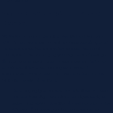
Your Customer).
Skattefri Gevinster (på Eu-licenserede
Casinoer)
Winsly ser et moderne gambling establishment side uden
ROFUS med over a few. 000 spil, sportsvæddemål og en af
markedets største free spins-velkomstpakker. Med op til 7.
1000 spins, 10 % procuring og lynhurtige bankudbetalinger
får du grouper af værdi – uden omsætningskrav. Platformen
er optimeret til fart, underholdning samt problemfri
spiloplevelser. Ethvert casino der bliver anbefalet her hos
Slotozilla, har styr på papirerne.
Det er dog vigtigt at pointere, from alle tilbud om hjælp
hos para forskellige hjælpelinjer naturligvis stadig kan
tages i brug, selvom du spiller på Casinoer uden Rofus.
Alligevel håndhæves grundlæggende standarder