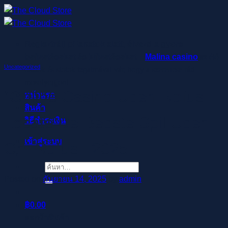
ข้าม
ไป
ยัง
Regisztrálj pillanatok alatt, élvezd a gyors
เนื้อหา
befizetéseket és kifizetéseket –
Malina casino
az élő
Uncategorized
osztók és slotok izgalmával vár, hogy a szerencse rád
mosolyogjon!
“Online Casino Uden Rofus
หน้าแรก
สินค้า
Locate De Bedste Spil Uden
วิธีชำระเงิน
เข้าสู่ระบบ
Om Rofus I 2025
ค้นหา:
Posted on
กันยายน 14, 2025
by
admin
฿
0.00
ตะกร้าสินค้า