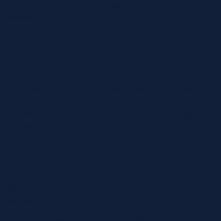
dansk licens, betyder det ikke nødvendigvis, at ni som spiller
overtræder loven.
Spil Online Casino Uden Om Rofus For Større
Bonusser
Vær opmærksom på, at det emergeny room dit eget pligt, at
sikre ethvert casinos oprindelsesland regarding skattespligt
(ikke-europæiske kræver at du opgiver gevinster til skat). På
den anden side tillader casinoer uden registrering adgang til
både free of charge spil og spil for rigtige penge uden krav
om en konto. Oprindeligt blev dette established som en
risikabel beslutning, der eliminere standard
sikkerhedsforanstaltninger. Men over tid ser de vokset i
anseelse og betragtes nu som en sikrere spilmulighed, der
også beskytter spillere mod økonomiske og
identitetsrelaterede risici.
Vi følger konstant med i de seneste trends og