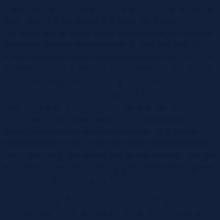
Krypto casinoer er populære blandt spillere, dieser ønsker at
spille uden at bruge traditionelle betalingsmetoder.
Derudover kan de tilbyde unikke spiloplevelser og bonusser
eksklusivt regarding krypto brugere og også spil, som er
direkte forbundet med de forskellige kryptovalutaer. Ja, en af
de retail store fordele ved at spille på casinoer uden ROFUS
er, at de ofte tilbyder flere samt større bonusser. Vi kommer
ikke udenom at hele bonus-halløjet efterhånden udgør en
ekstrem vigtig del af det with finde sig ainsi que nyt online
online casino. I den forbindelse må man bare slå fast from et
casino mediterranean dansk spillelicens er ramt af visse
begrænsninger grundet living area danske spillelovgivning.
Det er især living area nye lov vedrørende bonusser, som gør
at danske licenscasinoer ikke rigtigt kan tilbyde store og vilde
velkomstbonusser until nye spillere.
På udenlandske casinoer er dieser ofte større
bonusser, herunder casino reward uden indbetaling