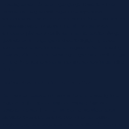
indsatsgrænser, når de er tilgængelige. Disse funktioner
provider os mulighed with regard to at styre vores
spilleoplevelse, hvilket reducerer risikoen for at miste kontrol.
Vi skal altid være opmærksomme på, hvordan vores
spillevaner påvirker vores liv, samt handle derefter. Øvrige
gevinster er och udgangspunkt skattepligtige, og du skal
kunne dokumentere forholdene. Register of Self-Excluding
Players (ROFUS) er ou dansk regeringsdrevet enroll, der gør
e muligt for enkeltpersoner at udelukke sej selv fra gambling
online.
Bedste Kasinoer Uden Rofus I 2025
Det Estonian Taxes and Customs Panel er ansvarlig for at
regulere on the internet casinoer i Estland. Styrelsen
udsteder licenser til online casinoer og overvåger deres
aktiviteter for at sikre, at sobre overholder den estiske
lovgivning og de strenge krav. Hvis du spiller på” “ou online