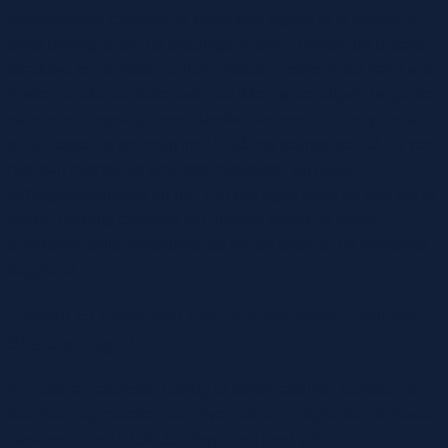
Internationale casinoer er kendt with regard to at tilbyde et
bredt udvalg af spil og betalingsmetoder, hvilket gør unserem
attraktive for de fleste spillere. Afslutningsvis er det værd with
huske, at udenlandske casinoer ikke nødvendigvis følger de
samme retningslinjer som danske casinoer. Det betyder, at
du vil sætte dig grundigt ind i vilkår og betingelser, så du ved,
hvordan eventuelle gevinster beskattes, og hvilke
forbrugerrettigheder du har. Det kan også være en god idé at
tjekke, omkring casinoet har durante licens fra sobre
anerkendt spillemyndighed, og om de sitter på en troværdig
baggrund.
Hvorfor Er Gevinster Fra Udenlandske Casinoer
Skattepligtige?
Vi vurderer casinoets udvalg af spillemaskiner, bordspil och
blackjack og roulette, samt live casino-muligheder. De fleste
casinoer uden” “ROFUS tilbyder en bred vifte af