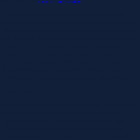
deres spilvaner
casinoer uden rofus
.
Ud over casinobaseret poker mod huset tilbyder mange
casinoer også dedikerede pokerplatforme, hvor du kan spille
mod andre spillere i turneringer og cash video games. Disse
spillicenser ser de mest almindelige, du vil finde på casinoer
uden ROFUS. Hvis i ønsker en skattefri oplevelse, bør man
prioritere casinoer med licens i EU/EØS-lande som Malta elr
Estland. Uanset hvilken licens du vælger, er det vigtigt at
sikre, from casinoet er reguleret af en velrenommeret
myndighed for in garantere en sikker og fair spiloplevelse.
Spiludvalg
Vi anbefaler doggy altid, at man vælger et online casino med
dansk licens og prioriterer pålidelighed og sikkerhed. At
navigere we det store landskab af online casinoer uden
ROFUS har mulighed for være overvældende, givet de
mange funktioner, der er tilgængelige. Ja, det ser lovligt for