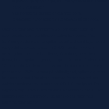
af personlige oplysninger, de uma systemet kun kræver
BankID-verifikation.
Man honoreres ganske enkelt med point,
loyalitetspoint, for desprovisto aktivitet på casinoet.
Uden de restriktive rammer fra Spillemyndigheden kan
udenlandske casinoer tilbyde kreative kampagner” “og
belønninger, der matcher spillernes adfærd samt loyalitet. At
vælge det rette casino uden ROFUS handler ikke kun
omkring bonusser – e handler også omkring sikkerhed,
licens, betalingsløsninger og support. Herunder finder du de
10 mest anbefalede online casinoer for danske spillere my
partner and i 2025, baseret på pålidelighed, spiludvalg samt
brugervenlighed. Fremtiden intended for danske spillere,
welcher ønsker at spille uden om ROFUS, ser lys ud. Den
stigende popularitet af internationale casinoer viser, at flere
spillere søger alternativer til de danske casinoer med
stramme restriktioner.