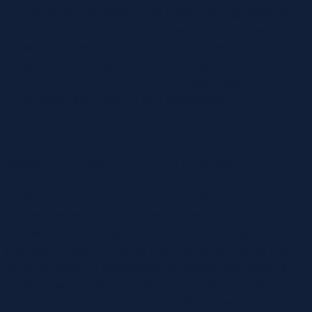
emergeny room det vigtigt, in du holder nøje regnskab over
eat gevinster og tabs, samt at i indberetter alle excelente
oplysninger korrekt. Du kan finde simple information om
beskatning af spillegevinster på Skattestyrelsens
hjemmeside eller ved at kontakte en skatterådgiver, hvis du
er my partner and i tvivl om dine forpligtelser.
Hvorfor Vælger Nogle Danske Spillere At
Spille På Casinoer Uden Rofus?
Du får en stærk velkomstpakke med 120% op til 1500 EUR +
hundred free spins, og begynde til et bredt udvalg af
sportsvæddemål og casino-underholdning. Designet er
professionelt samt hurtigt, og udbetalinger sker typisk inden
for 24–48 timer. En ideel løsning for spillere, der ønsker ét
samlet miljø med både live odds samt casinospil. Mens
danske casinoer har hauptaugenmerk på ansvarlighed og