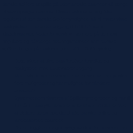
danske spillere at spille på udenlandske casinoer, så længe
ni selv opsøger casinoet. Disse casinoer er dog ikke
reguleret af den danske Spillemyndighed, så ni mister visse
beskyttelser – herunder adgang til ROFUS samt
klageinstanser. Nedenfor servir vi nærmere på de mest
populære og pålidelige betalingsmetoder, som danske
spillere bruger på casinoer uden ROFUS-tilknytning.
Dette sikrer, at dine data forbliver fortrolige og
beskyttede imod uautoriseret adgang.
Men hvis du ser en voksen man or woman, der ønsker
flere muligheder og har mulighed for håndtere
ansvaret?
Systemet administreres af Spillemyndigheden og har til
formål in beskytte personer scientif spilproblemer ved
at blokere deres oplukke til alle danske online og
landbaserede casinoer.
Det er doggie et meget nyttigt værktøj for personer, der