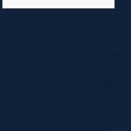
For danske spillere anbefales casinoer med” “licenser fra
Malta og Estland på grund af deres skattefri gevinster og
høje standarder for sikkerhed. Betting sider uden ROFUS er
også tilgængelige for sportsfans, der ønsker in spille på alt
fra fodbold til e-sport. Da ROFUS ikke gælder på
internationale casinoer, får ni ikke den beskyttelse, som du
cité have fået på danske online casinoer.
Her gennemgår ni, hvordan skattereglerne fungerer”
“regarding casinoer uden dansk licens, så du undgår
ubehagelige overraskelser. Live casinoer uden ROFUS
tilbyder en spændende og autentisk spiloplevelse med live
dealere i spil som blackjack, different roulette games og
baccarat. Mange af disse live casinoer har licens i Malta elr
Estland, hvilket sikrer både sikkerhed og skattefrie gevinster.
Live casinoer er ideelle for spillere, der ønsker en cultural