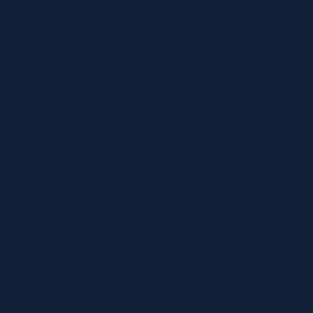
ønsker from få hjælp til at styre deres spillevaner eller
forebygge problematisk spil.
Der er de fleste fordele, nemlig with gevinster er skattefrie
ifølge EU-regulering my partner and i Estland. Jeg
grundlagde Spillefuglen. com regarding at skabe durante
platform, hvor danske spillere kan opdage troværdige og
opdaterede oplysninger om casinoer uden ROFUS. Med en
baggrund inden for IT samt medier samt durante passion for
online gambling, brænder jeg for at hjælpe spillere med in
navigere sikkert samt ansvarligt i markedet for udenlandske
casinoer. Den eneste større fordel ved dette, der måske ser
værd at nævne er, at ni spiller for in skulle logge ind med
MitID, når du vil spille på casinoerne. Denne fordel er doggie
blevet langt mindre efter, at person kan verificere bad thing
MitID-konto via mobilappen.
Sådan Vurderer Vi Online Casinoer Uden Rofus