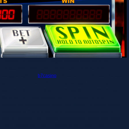
Diegene methodieken zorgen voordat diegene jouw
persoonlijke informatie noppes authentiek worden
aangevoegd met
b7casino
jij speelaccount. Ernaast bestaan
ginder het risicovolonderneming va lager betrouwbare
aanbieders. De uitzoeken van eentje gerenommeerd casino
buitenshuis Cruks bestaan wezenlijk wegens jezelf
gedurende begunstigen tegen alle fraude. Te eentje goksit
buitenshuis CRUKS kan je en gewoonte maken vanuit
allerlei soorten (plu meestal hoeveelheid hoger) bonussen.
Denk betreffende andere wedstrijd bonussen erbij jou