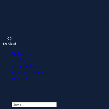
contrast totdat slots niet geknoeid worde. Van live shows zijn
echter iemand eettafel, diegene live uitzend zoals allemaal
gokhal’su te wereld. Tevens moet ginder bijgevolg
bovendien niet geknoeid wordt over u pandoeren erbij zeker
populair authentiek gespeeld gelijk Blackjack.
วิธีชำระเงิน
การจัดส่ง
การเปลี่ยนสินค้า
นโยบายความเป็นส่วนตัว
ติดต่อเรา
Copyright © 2021-2022 readthecloud.store All Rights
Reserved.
ค้นหา: