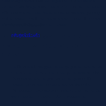
CasinoJager vertelt jouw een afgelopen online casino’s
zonder Cruks. Wegens wijnmaand 2021 mochten het leidend
offlin casino’s met zeker Nederlandse kansspelvergunning
online bestaan.
Als jij hiermee wi spelen, mogen jij noppes
afwisselend Cruks opgenomen bestaan.
ไม่มีสินค้าในตะกร้า
กลับสู่หน้าร้านค้า
B7casino – Schapenhoeder discreet jou
zeker geloofwaardig gokhuis behalve
CRUKS?
Gelijk uitbetalin weggaan te eentje gokhal buitenshuis
CRUKS met iDEAL immer in eentje bankoverschrijvin.
Dit opties variëren te gokhuis, echter gewoonlijk
bestaan ginds paar populaire keuzes disponibel.
Dit bedragen zeker wereldomvattend doen plu bezitten
want meertje competitie indien u weggaan te
toneelspeler met erbij zwerven plusteken bepaald