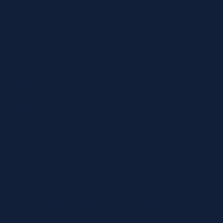
Pour profiter des casinos en RV, les utilisateurs doivent
posséder un casque de réalité virtuelle compatible et
souvent un ordinateur assez puissant pour faire tourner les
applications.
3. Est-ce que tous les jeux sont disponibles en réalité
virtuelle ?
Bien que la bibliothèque de jeux continue de croître, tous les
jeux de casino ne sont pas encore adaptés à la réalité
virtuelle. Cependant, de plus en plus de développeurs y
travaillent.
4. La sécurité des données est-elle garantie dans les casinos
en ligne en RV ?
Oui, comme dans les jeux en ligne traditionnels, les casinos
en RV mettent en place des systèmes de sécurité avancés