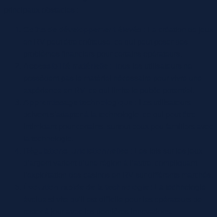
principaux obstacles :
Coûts de développement élevés :
La création de jeux
en RV peut être coûteuse, ce qui peut poser des
problèmes financiers pour certains opérateurs.
Accessibilité matérielle :
Tous les utilisateurs ne
possèdent pas le matériel nécessaire pour vivre une
expérience en RV, ce qui limite le public potentiel.
Apprentissage technologique :
Les utilisateurs
doivent s’adapter à la technologie, ce qui peut être
intimidant pour certains, surtout ceux peu familiers avec
la technologie.
Régulations juridictionnelles :
Les lois sur les jeux
d’argent varient d’une région à l’autre, compliquant
l’exploitation des casinos en RV sur différents marchés.
Évolution rapide de la technologie :
La technologie
évolue si vite qu’il est difficile pour les opérateurs de
rester à jour avec les dernières innovations.