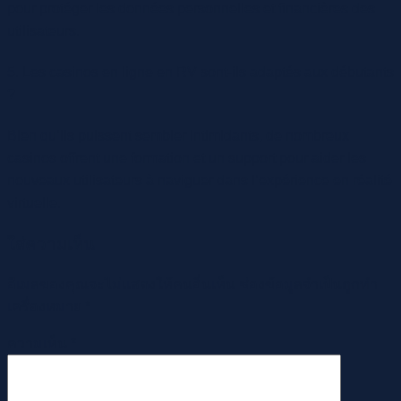
pour protéger les données personnelles et financières des
utilisateurs.
5. Les casinos en ligne en RV sont-ils adaptés aux débutants
?
Bien qu’ils puissent sembler intimidants, de nombreux
casinos offrent une formation et un support pour aider les
nouveaux utilisateurs à naviguer dans l’expérience en réalité
virtuelle.
ใส่ความเห็น
อีเมลของคุณจะไม่แสดงให้คนอื่นเห็น
ช่องข้อมูลจำเป็นถูกทำ
เครื่องหมาย
*
ความเห็น
*