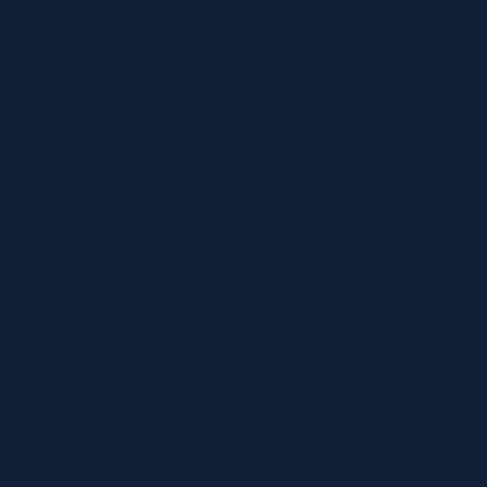
capturer l’attention des joueurs.
Tests utilisateur :
Avant de lancer un jeu, il est
important de le tester afin d’identifier et corriger les
bugs potentiels qui pourraient nuire à l’expérience
utilisateur.
Intégration de systèmes de sécurité :
Garantir la
sécurité et la protection des données des joueurs est
primordial, surtout dans un environnement virtuel.
Formation utilisateur :
Les casinos doivent fournir un
soutien aux nouveaux utilisateurs pour les aider à
naviguer dans le monde de la réalité virtuelle.
Les défis rencontrés par les nouveaux casinos en
ligne
Bien que la réalité virtuelle ouvre des perspectives
passionnantes, elle pose également plusieurs défis pour les
nouveaux casinos en ligne. Voici quelques-uns des