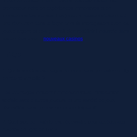
d’évoluer constamment. L’avenir des casinos semble
prometteur, riche en expériences immersives et en
innovations fascinantes. Les joueurs peuvent s’attendre à
une révolution dans la façon dont ils interagissent avec les
jeux d’argent, et cela pourrait bien redéfinir l’industrie dans
les années à venir
nouveaux casinos
.
FAQs
1. Quels sont les avantages de jouer dans un casino en ligne
en réalité virtuelle ?
Les avantages incluent l’immersion totale, l’interaction
sociale avec d’autres joueurs, et une variété de jeux
diversifiés dans un environnement interactif.
2. Quel type de matériel est nécessaire pour accéder aux
casinos en ligne en RV ?