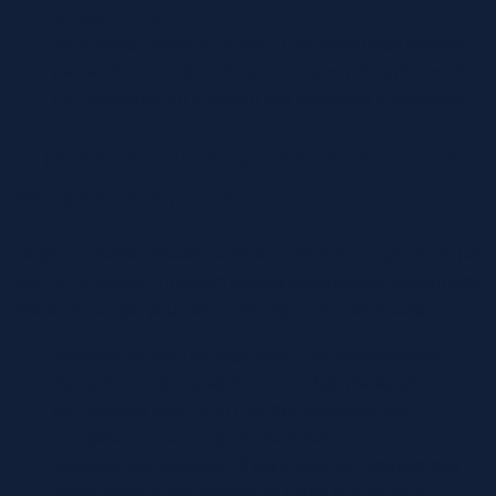
depuis chez soi.
Nouvelles fonctionnalités :
Les possibilités offertes
par la RV permettent d’introduire des mécanismes de
jeu innovants qui n’étaient pas possibles auparavant.
Le processus d’intégration de la RV dans
les casinos en ligne
Intégrer la réalité virtuelle dans les casinos en ligne n’est pas
une mince affaire. Plusieurs étapes essentielles doivent être
prises en compte pour offrir une expérience de qualité :
Développement de logiciels :
Les développeurs
doivent créer des plateformes et des interfaces
compatibles avec la VR, ce qui nécessite des
compétences techniques avancées.
Création de contenu :
Il est crucial de produire des
graphismes et animations de haute qualité pour