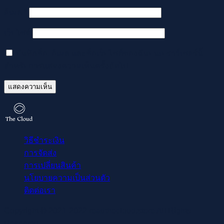
อีเมล
*
เว็บไซต์
บันทึกชื่อ, อีเมล และชื่อเว็บไซต์ของฉันบนเบราว์เซอร์นี้
สำหรับการแสดงความเห็นครั้งถัดไป
วิธีชำระเงิน
การจัดส่ง
การเปลี่ยนสินค้า
นโยบายความเป็นส่วนตัว
ติดต่อเรา
Copyright © 2021-2022 readthecloud.store All Rights
Reserved.