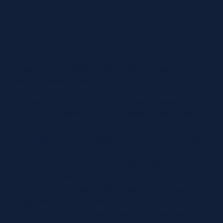
pour les joueurs qui préfèrent le hasard.
Comment choisir un bon casino en ligne
Choisir un bon casino en ligne peut sembler une tâche ardue
en raison de la multitude d’options disponibles. Voici
plusieurs critères à considérer pour faire le meilleur choix :
Licence et réglementation :
Assurez-vous que le
casino est licencié par une autorité de régulation
reconnue.
Variété des jeux :
Vérifiez si le casino propose tous les
jeux de table classiques que vous désirez.
Bonus et promotions :
Comparez les offres de bonus
pour maximiser votre capital de jeu.
Sécurité des paiements :
Optez pour un casino qui
garantit la sécurité des transactions financières.
Service client :
Un bon service client est essentiel