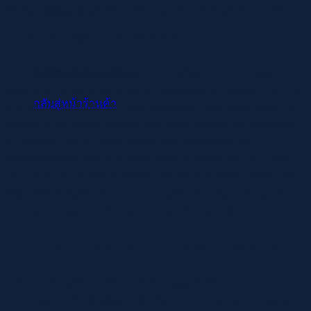
Nouveau casino en ligne français : Les
jeux de table classiques
Les casinos en ligne français connaissent une croissance
ไม่มีสินค้าในตะกร้า
fulgurante, et les jeux de table classiques s’imposent comme
กลับสู่หน้าร้านค้า
une pierre angulaire de cette révolution. Que vous soyez un
novice ou un joueur aguerri, ces jeux, tels que le Blackjack,
la Roulette, ou le Poker, offrent une expérience de
divertissement unique et alléchante à portée de clic. Dans
cet article, nous allons explorer les jeux de table classiques
disponibles dans les nouveaux casinos en ligne français, et
comment ils attirent de plus en plus de joueurs.
Les atouts des jeux de table classiques
Les jeux de table classiques sont appréciés pour leur
combinaison de stratégie, de chance et d’interaction sociale.