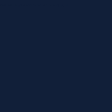
mával vár, hogy a szerencse rád mosolyogjon!