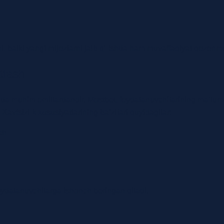
rni, balki yangi mijozlarni jalb qilishda ham muvaffaqiyat qozo
tlash
juda muhim omillardandir. Mostbet, foydalanuvchilarining ma’lumot
 Xavfsizlik xususiyatlarining ba’zilari quyidagilar:
sh
oydalanuvchilarga ishonch beringan qiladi.