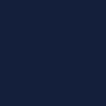
uda muhim rol o’ynaydi. Mostbet, raqobatchilariga nisbatan yuqo
pul imkonini beradi va ularni platformaga jalb qilishda muhim o
lanuvchilar osonlik bilan kerakli bo‘limlarga kira olishadi. Bu,
ydalanuvchi tajribasidir. Mostbetning interfeysi quyidagi afzallik