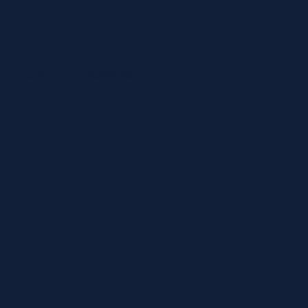
ำหรับการแสดงความเห็นครั้งถัดไป
d.