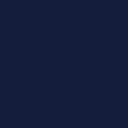
Qidiruv funksiyasi orqali oson foydalanish
Mobil qurilmalarda qulay ishlash imkoniyati
Foydalanuvchilar uchun maxsus bo’limlar
Bu afzalliklar orqali, Mostbet nafaqat mavjud foydalanuvchila
Xavfsizlik va Ishtirokchilarni Qo’llab-quvva
Qimor o‘yinlari va bahslar sohasida xavfsizlik va ishonchlilik 
platformasida yuqori darajadagi xavfsizlik choralarini qo‘llaydi.
Shifrlash texnologiyalari orqali ma’lumotlarni himoya qili
Oddiy va samarali mijozlarga xizmat ko’rsatish tizimi
Foydalanuvchilarning savollariga tezkor javob berish
Muammolarni hal qilish uchun 24/7 qo’llab-quvvatlash
Bu omillar, Mostbetni boshqa raqobatchilardan farq qiladi va f
Natija