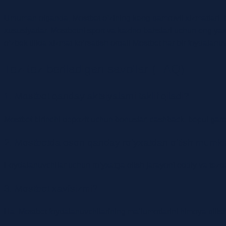
Umuman olganda, Mostbet o‘zining keng qamrovli xizmatlari, bon
xususiyatlar, Mostbetni sport va kazino bahslari uchun eng yaxs
o’zbek tilida xizmat ko’rsatish orqali Mostbet har bir foydalanu
Tez-tez beriladigan savollar (FAQ)
1. Mostbet qanday aktsiyalarni taklif qiladi?
Mostbet birinchi depozit uchun bonuslar, cashback, bepul garovla
2. Mostbetda oson qanday ro’yxatdan o’tish mumk
Foydalanuvchilar uchun ro’yxatga olish jarayoni oddiy va tezda
3. Mostbet xavfsizmi?
Ha, Mostbet foydalanuvchilarining ma’lumotlarini himoya qilish 