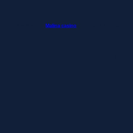
ket és kifizetéseket –
Malina casino
az élő osztók és slotok izgal
Taqqoslash: Uni Nima Ajratib T