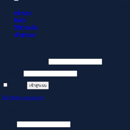
Regisztrálj pillanatok alatt, élvezd a gyors befizetése
หน้าแรก
สินค้า
วิธีชำระเงิน
เข้าสู่ระบบ
เข้าสู่ระบบ
ต้องการ
ชื่อผู้ใช้หรือที่อยู่อีเมล
*
ต้องการ
รหัสผ่าน
*
จำฉันไว้
เข้าสู่ระบบ
ลืมรหัสผ่านของคุณ?
ลงทะเบียน
ต้องการ
อีเมล
*