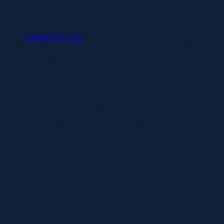
Mostbetni Raqobatchilar bilan Taqqoslash:
ไม่มีสินค้าในตะกร้า
Sport bahslarida va onlayn qimorda keng tanilgan Mostbet, hoz
กลับสู่หน้าร้านค้า
taqqoslaymiz va bu platformani boshqa qimor saytlardan ajratib
ko‘p sabablarga ega.
Mostbetning Xususiyatlari
Mostbet o‘zi uchun o‘ziga xos xususiyatlarga ega bo‘lib, bunin
Mostbet har doim yangi aktsiyalar va bonuslar taklif etadi. Quy
Oson ro’yxatga olish jarayoni
Keng sport turlari va kazino o’yinlari mavjudligi
Tez to’lov tizimlari va xavfsiz tranzaktsiyalar
O’zbek tilida xizmat ko’rsatish
Mobil ilova orqali qulay foydalanish imkoniyati
Aktsiyalar va Bonuslar: Mostbetning Yana Bir Afzalli