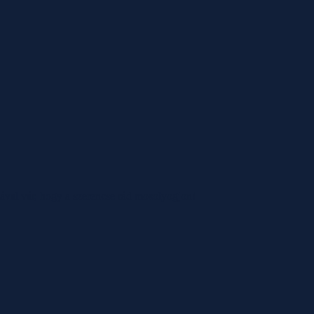
mával vár, hogy a szerencse rád mosolyogjon!