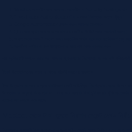
Mostbet-এ লগইন করে আপনার প্রোফাইল বা Security Settings যান।
“Two-Factor Authentication” বা ২ স্তর নিরাপত্তা অপশন খুঁজুন।
Google Authenticator ইন্সটল করুন আপনার মোবাইলে।
QR কোড স্ক্যান করে অ্যাপের মাধ্যমে একটি ৬ ডিজিট কোড জেনারেট করুন।
অ্যাপ থেকে কোডটি প্রবেশ করান ওসতাহিক অথবা বারে বারে যাচাইকরণ চালু কর
পরবর্তীতে লগইন বা টাকা উত্তোলনের সময় এই কোড ব্যবহার করুন।
এই প্রক্রিয়াটি সম্পন্ন করার পর, আপনার অ্যাকাউন্টের নিরাপত্তা অনেক বেশি শক্তিশালী
টাকা উত্তোলনের সময় ২ স্তর যাচাইকরণের গুরুত্ব
টাকা উত্তোলনের সময় ২ স্তর যাচাইকরণ একটি অতিরিক্ত নিরাপত্তার স্রোত হিসেবে কা
উত্তোলনের অনুমতি দিতে পারবেন। এতে করে আপনার টাকা চুরি হওয়ার ঝুঁকি অনেকটাই কম
ঝামেলা অনেকাংশে কমে আসে।
Mostbet থেকে টাকা তুলতে নিরাপদ পেমেন্ট মেথড নির্বাচ
নিরাপত্তার পাশাপাশি টাকা উত্তোলনের জন্য সঠিক পেমেন্ট মেথড নির্বাচন করাও গুরুত্বপূর্