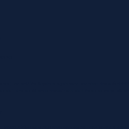
ুন।
 হয়ে ওঠে।
জ করে। যখন আপনি টাকা উত্তোলনের অনুরোধ করবেন, তখন সাধারণ পাসওয়ার্ডের পাশাপাশি
ে যায়। বিশেষ করে যদি আপনার পাসওয়ার্ড কোনো কারণে লিক হয়ে যায় তখনেও কেউ আপনার টা
ন
ণ। Mostbet বিভিন্ন ধরনের পেমেন্ট অপশন প্রদান করে যেমন ব্যাংক ট্রান্সফার, ই-ওয়ালেট, ক্