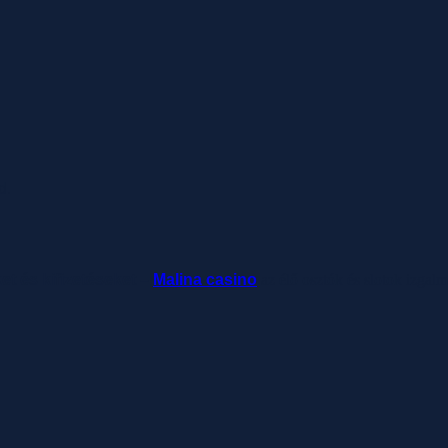
d.
ket és kifizetéseket –
Malina casino
az élő osztók és slotok izgal