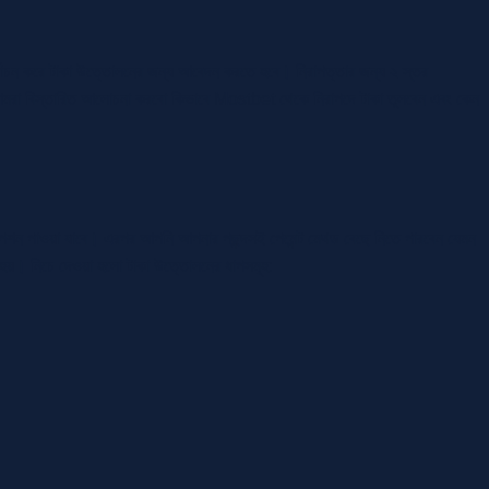
ির্বাচন করে টাকা উত্তোলনের জন্য আবেদন করতে হবে। নিরাপত্তার জন্য ২ স্তর
 আমরা বিস্তারিত আলোচনা করবো কিভাবে Mostbet থেকে নিরাপদে টাকা তুলবেন এবং কেন
ন পাওয়া যাবে। এরপর আপনি আপনার পছন্দসই পেমেন্ট মেথড বেছে নিতে পারবেন যেমন
লন হয়। নিচে দেওয়া হলো টাকা উত্তোলনের ধাপসমূহ: