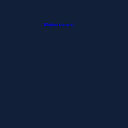
ket és kifizetéseket –
Malina casino
az élő osztók és slotok izgal
্তার জন্য ২ স্তর নিরাপত্তা ব্যবহারের মাধ