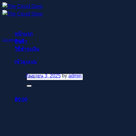
ข้าม
ไป
ยัง
Regisztrálj pillanatok alatt, élvezd a gyors befizetése
เนื้อหา
หน้าแรก
Uncategorized
สินค้า
วิธีชำระเงิน
Mostbet থেকে কিভাবে টাকা তুলবেন নিরাপত
เข้าสู่ระบบ
Posted on
กันยายน 3, 2025
by
admin
ค้นหา:
฿
0.00
ตะกร้าสินค้า