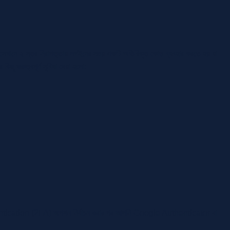
, সেখানে ২ স্তর নিরাপত্তায় লগইনের সময় একটি অতিরিক্ত কোড ব্যবহার করতে হয় যা
ু গুরুত্বপূর্ণ সুবিধা দেয়া হলো:
entication (2FA) অপশন নির্বাচন করার পর আপনি Google Authenticator বা