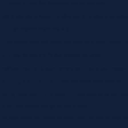
১. Mostbet থেকে টাকা উত্তোলনের জন্য কত সময় লাগে?
সাধারণত ব্যাংক ট্রান্সফার পদ্বতিতে ২-৫ কর্মদিবস সময় লাগে, ই-ওয়ালেট বা ক্রিপ্টোকারেন্
২. ২ স্তর নিরাপত্তা কিভাবে কাজ করে?
২ স্তর নিরাপত্তা লগইনে একটি অতিরিক্ত কোড ব্যবহার করে যা সাধারণত মোবাইল
৩. ২ স্তর নিরাপত্তা ছাড়া কি টাকা উত্তোলন করা সম্ভব?
প্রাথমিকভাবে সম্ভব, তবে Mostbet নিরাপত্তার কারণে ২ স্তর যাচাইকরণ বাধ্যতামূলক
৪. Google Authenticator ছাড়া অন্য কোনো অপশন আছে কি?
হ্যাঁ, কিছু ক্ষেত্রে SMS OTP বা অন্যান‌্য OTP অ্যাপ ব্যবহার করা যায়, তবে Go
৫. যদি ২ স্তর নিরাপত্তার কোড ভুলে যাই তাহলে কী করবো?
Mostbet সাপোর্টের সাথে যোগাযোগ করে আপনার মোবাইল নম্বর যাচাই সহ সহায়তা আব