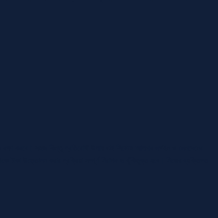
থেকে রক্ষা করবে। সহজ কিন্তু প্রতিরোধী উপায় এই সিস্টেম আপনার লগইন ও লেনদেনের
টাকা উত্তোলন করার প্রক্রিয়া সম্পূর্ণ নিরাপদ ও ঝুঁকিমুক্ত হবে। নিজের ব্যক্তিগত