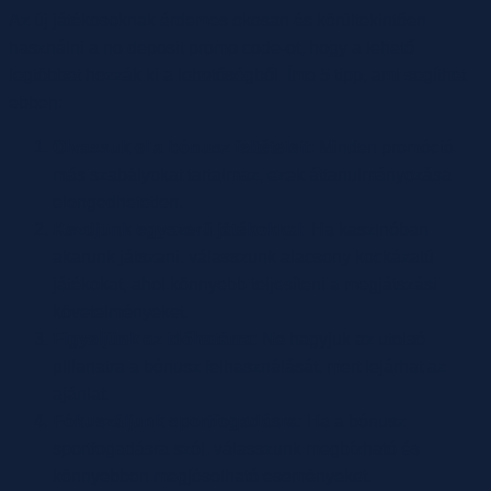
Az új játékosoknak érdemes okosan és körültekintően
használni a no deposit promo code-ot, hogy a lehető
legtöbbet hozzák ki a lehetőségből. Íme 5 tipp, ami segíthet
ebben:
Olvassuk el a bónusz feltételeit:
Minden promóció
más szabályokat tartalmaz, ezek áttanulmányozása
elengedhetetlen.
Kezdjünk egyszerű játékokkal:
Ha kaszinóban
akarunk játszani, válasszunk alacsony kockázatú
játékokat, ahol könnyebb teljesíteni a megjátszási
követelményeket.
Figyeljünk az időhatárra:
Ne hagyjuk az utolsó
pillanatra a bónusz felhasználását, mert lejárhat az
ajánlat.
Fókuszáljunk sportfogadásra:
Ha a bónusz
sportfogadásra szól, válasszunk megbízható és
könnyebben megjósolható eseményeket.