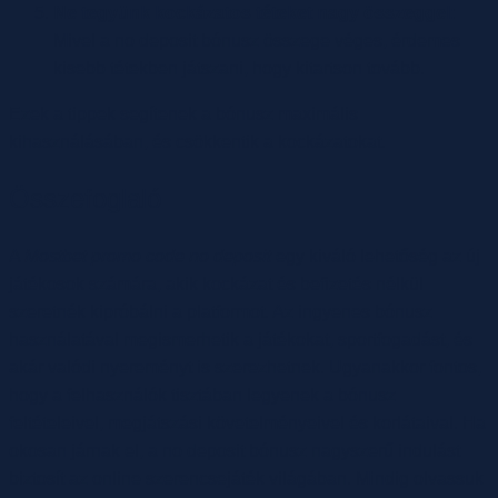
Ne tegyünk kockázatos téteket nagy összeggel:
Mivel a no deposit bónusz összege véges, érdemes
kisebb tétekben játszani, hogy kitartson tovább.
Ezek a tippek segítenek a bónusz maximális
kihasználásában, és csökkentik a kockázatokat.
Összefoglaló
A
Mostbet promo code no deposit
egy kiváló lehetőség az új
játékosok számára, akik kockázat és befizetés nélkül
szeretnék kipróbálni a platformot. Az ingyenes bónusz
használatával megismerhetik a játékokat, sportfogadást, és
akár valódi nyereményt is szerezhetnek. Ugyanakkor fontos,
hogy a felhasználók tisztában legyenek a bónusz
feltételeivel, megjátszási követelményeivel és korlátaival. Ha
okosan járnak el, a no deposit bónusz nagyszerű indulást
biztosít az online szerencsejáték világában. Mindig olvassuk