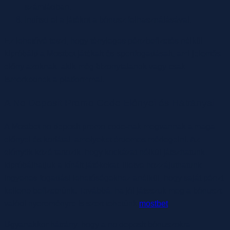
számládban.
Indítsd el a játékot a bónusz felhasználásával.
Ez lehetővé teszi, hogy tényleges pénzbefizetés nélkül
kipróbáld a Mostbet játékait és sportfogadásait, ami jelentős
előny azoknak, akik még bizonytalanok vagy csak
ismerkednek a platformmal.
A No Deposit Promo Code Előnyei és Hátrányai
A Mostbet no deposit promo code-nak megvannak a maga
előnyei és korlátai, amelyeket érdemes mérlegelni. Az
előnyök közé tartozik, hogy kockázat nélkül játszhatunk,
kipróbálhatjuk a kínált játékokat, illetve hozzájuthatunk
ingyenes fogadási lehetőségekhez anélkül, hogy saját pénzt
kellene befizetnünk. Továbbá, ha jól játsszuk meg a bónuszt,
valódi nyereményre is szert tehetünk
mostbet
.
Ugyanakkor hátrány, hogy a no deposit bónuszokra