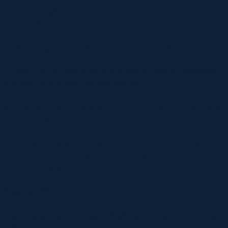
többször meg kell játszani a bónusz összegét, mielőtt
kifizethetővé válik.
4. Meddig érvényes a no deposit bónuszom?
Ez a promóció általában 7-30 napig érvényes az aktiválástól
számítva, ezért időben kell felhasználni.
5. Használhatom a no deposit bónuszt bármilyen
játékhoz?
Nem feltétlenül, a bónusz feltételeiben általában meg van
határozva, mely játékokra, sportágakra vagy eseményekre
használható fel.
ใส่ความเห็น
อีเมลของคุณจะไม่แสดงให้คนอื่นเห็น
ช่องข้อมูลจำเป็นถูกทำ