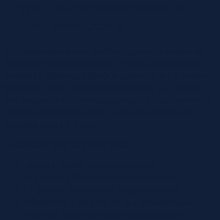
Hogyan Használhatod a Mostbet No
Deposit Promo Code-ot?
Az új játékosok számára rendkívül egyszerű a Mostbet no
deposit promo code használata, de fontos, hogy pontosan
kövessék a lépéseket. Először is regisztrálni kell a Mostbet
weboldalán, majd a regisztráció során vagy az azt követő
első belépésnél kell beírni vagy aktiválni a kapott promóciós
kódot. Ha ezt helyesen végzik, a bónusz automatikusan
jóváírásra kerül a számlán.
Az aktiválási folyamat lépései tehát:
Lépj be a Mostbet hivatalos honlapjára.
Regisztrálj új fiókot az adataid megadásával.
Írd be a promóciós kódot a megfelelő mezőbe.
Erősítsd meg a regisztrációt és a kód aktiválását.
Várd meg, hogy a bónusz jóváírásra kerüljön a