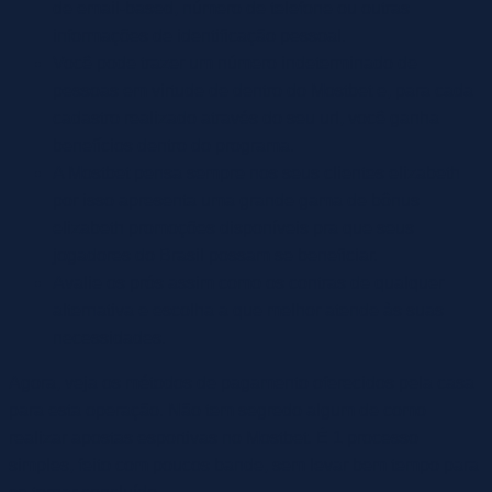
de email-based, número de telefone ou outras
informações de identificação pessoal.
Você pode trazer um número indeterminado de
pessoas em virtude de dentro do Mostbet e, para cada
cadastro realizado através do seu url, você ganha
benefícios dentro do programa.
A Mostbet pensa sempre nos seus clientes elizabeth
por isso apresenta uma grande gama de bônus
elizabeth promoções disponíveis pra que seus
jogadores do Brasil possam se beneficiar.
Avalie os prós assim como os contras de qualquer
alternativa e escolha a que melhor atende às suas
necessidades.
Agora, veja os métodos de pagamento oferecidos pela casa
para esta operação. Não tem segredo algum de como
realizar apostas esportivas no Mostbet. É 1 processo
simples, feito com poucos bande, sem levar bem tempo para