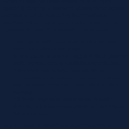
número de frags, nas cartas elizabeth no MVP (melhor
jogador) do confronto. A casa sobre apostas oferece acesso
a apostas no ano de mais de forty five modalidades
esportivas. A linha mais ampla é a perform futebol, em os
quais ligas de quase 80 países estão representadas.
Esse jogo no estilo caça-minas combina estratégia,
risco e adrenalina a cada groupe.
Uma ampla gama para informações, incluindo detalhes
sobre eventos electronic resultados anteriores, está
disponível no site na seção para estatísticas.
Para aqueles la cual preferem não baixar o aplicativo
seja por quais motivos forem, o web-site é um ótimo
substituto.
Ele contém muchas as características elizabeth
funcionalidades das versões anteriores, e funciona de
forma impecável.
Se já tiver usado to bônus” “para boas-vindas, poderá