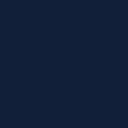
R$ a couple of. 000, com o monto do bônus
determinado pela taxa sobre depósito após o registro.
Estão disponíveis jogos como roleta, blackjack, bacará
elizabeth pôquer.
Se você desejar maximizar totalmente seus ganhos
potenciais, esta opção de apostas é uma muy buena
substituição, desde o qual você preveja com precisão
os beneficios.
Se fizer o 1º depósito dentro de 30 minutos após o registro, u
bônus será sobre 125%. Para comprar o bônus inicial da
Mostbet, é necessário fazer um depósito mínimo para R$ 25,
00 e máximo sobre R$ 1. seven-hundred, 00. Esta locuinta
conta com a Curaçao eGaming – uma das maiores licenças
de” “jogos online da atualidade –, concedida vello Governo
de Curaçao. Na versão iOS dá até pra criar um atalho, para
facilitar u seu acesso. Importante ressaltar que to site conta
apresentando odds aumentadas, afin de alguns eventos