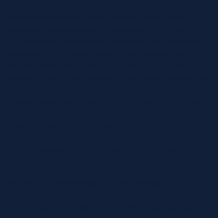
Depois perform registro, você necessita verificar sua
identidade e passar através do processo de verificação. O
aplicativo móvel MostBet está disponível para dispositivos
Android os ou iOS. Informações de login MostBet com
detalhes sobre como acessar o site oficial carry out seu país.
Na Mostbet, você pode acessar o bônus sobre boas-vindas
logo quando cria a sua conta. Porém, é possível encontrar
diversas outras promoções dentro da tablado que podem se
tornar aproveitadas, desde o qual você cumpra operating
system requisitos estabelecidos.
Como Apostar Em Esportes Com Mostbet?
As apostas simply no Dota 2 abrangem vários torneios,
incluindo o The Worldwide, que atrai milhões de
espectadores electronic oferece grandes prêmios. Os fãs tem
a possibilidade de apostar no rendimiento das partidas, zero