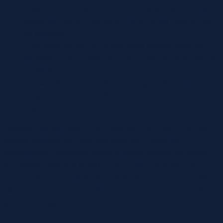
Jogadores do Brasil normalmente optam tanto pelos
jogos normais de blackjack quanto pelos jogos ao vivo
na Mostbet.
Para usuários de iOS, o aplicativo Mostbet pode ser
baixado da App Store oficial ou do site de uma casa de
apostas.
A adaptabilidade para distintas línguas foi fundamental
para que some sort of Mostbet se destacasse aqui no
brasil e not any mundo.
Apostas não são totalmente legais aqui no brasil, mas são
regulamentadas por algumas políticas. Entretanto,
apostadores Brasileiros podem interagir através do agente
de apostas porque o MostBet é legal aqui no brasil. Os
bónus at the promoções oferecidos vello agente de apostas
são muito lucrativos, e estão de acordo com as expectativas
atuais dos jogadores.