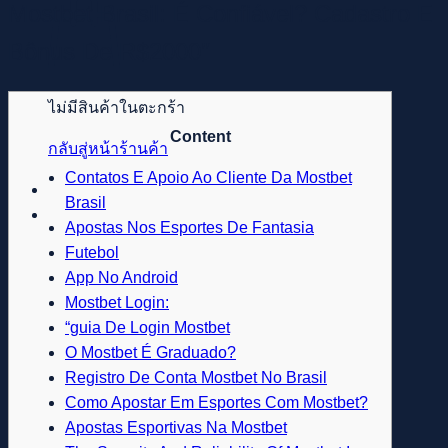
Mostbet Brasil: É Confiável? Cadastro E
Bônus De R$2000″
ไม่มีสินค้าในตะกร้า
Content
กลับสู่หน้าร้านค้า
Contatos E Apoio Ao Cliente Da Mostbet
Brasil
Apostas Nos Esportes De Fantasia
Futebol
App No Android
Mostbet Login:
“guia De Login Mostbet
O Mostbet É Graduado?
Registro De Conta Mostbet No Brasil
Como Apostar Em Esportes Com Mostbet?
Apostas Esportivas Na Mostbet