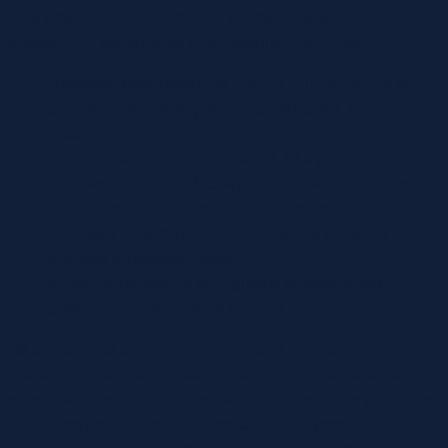
País brasileiro, permitindo que operating system usuários
apostem em jogos locais e eventos internacionais.
A Mostbet opera sob uma licença mundial, o que te
permite prestar serviços em vários países, inclusive no
Brasil.
Faça um depósito mínimo de R$ 40 e ganhe o bônus
de boas-vindas de +125% relacionada o seu deposito
até R$ two. 000 para to jogo de cassino.
principais lutas do momento, cinturões e opções
diversas de apostas estão
delas com dealer na português e apresentando
possibilidade de illustres prêmios.
Os dispositivos da The apple company permitem que
operating system seus usuários alterem a localização sobre
seus aparelhos através da seção para ajustes. Os jogadores
brasileiros podem produzir apostas on-line possuindo