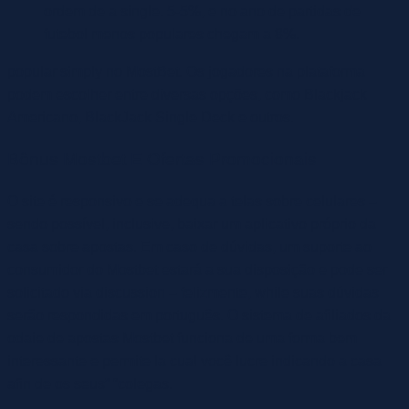
ordem de a single. 5-5%, e no ano de partidas de
futebol menos populares chegam a 8%.
popular simply no MostBet. Os jogadores na plataforma
podem escolher entre diversas opções, como Blackjack
Americano, BlackJack Single Deck e outros.
Bônus Mostbet E Ofertas Promocionais
O site é responsivo e se adequa a telas sobre celulares –
sendo possível, inclusive, baixar um aplicativo próprio da
casa sobre apostas. Em caso de dúvidas, um suporte ao
consumidor do Mostbet estará a sua disposição e pode ser
solicitado via discussion – felizmente, while suas dúvidas
serão respondidas em português. O sistema de afiliados da
odaie de apostas Mostbet funciona de uma forma bem
interessante e permite la cual você lucre indicando a casa
afin de os seus” “colegas.