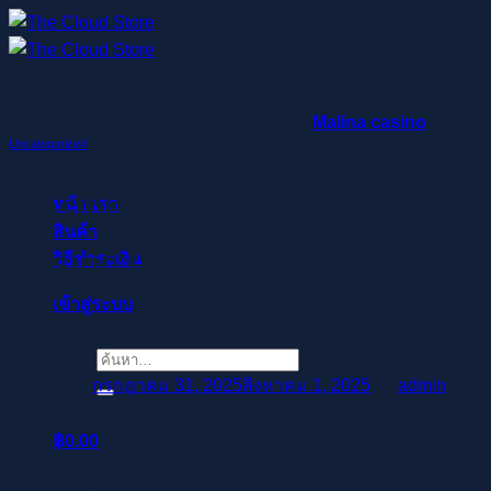
ข้าม
ไป
ยัง
Regisztrálj pillanatok alatt, élvezd a gyors
เนื้อหา
befizetéseket és kifizetéseket –
Malina casino
az élő
Uncategorized
osztók és slotok izgalmával vár, hogy a szerencse rád
mosolyogjon!
Mostbet Portugal Pt On Line
หน้าแรก
สินค้า
Casino Revisão E Games De
วิธีชำระเงิน
เข้าสู่ระบบ
Azar
ค้นหา:
Posted on
กรกฎาคม 31, 2025
สิงหาคม 1, 2025
by
admin
฿
0.00
ตะกร้าสินค้า