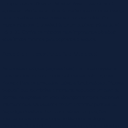
comprar outros bônus em Mostbet. Assim, quando você
aposta em vitória de um time, é preciso que o moment vença
para o qual sua aposta possa ser bem-sucedida. Com
muitos métodos, é possível fazer um depósito inicial de só
R$ 3, 00. Confira os métodos mais importantes elizabeth
seus limites mínimos para depósitos e saques.
Apostas Esportivas Na Mostbet
As apostas múltiplas (express bets), com quatro systems
mais eventos, recebem odds melhoradas pelo Express
Booster. Para os arriscados, existe a funcionalidade “Aposta
Segura”, que reembolsa o montante segurado em caso de
derrota. As apostas em vôlei abrangem torneios nacionais e
internacionais. Os usuários podem encontrar partidas da
Superliga Brasileira, bem como várias competições
internacionais, como a Copa do Mundo e os Jogos
Olímpicos. O futebol é um centro das atenções na Mostbet