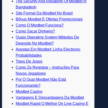
The Security And Reliability Of Mostbet In
Bangladesh
Site Formal Da Mostbet No Brasil
Bônus Mostbet E Ofertas Promocionais
Como O Mostbet Funciona?
Como Sacar Dinheiro?
Quais Operating System Métodos De
Deposito No Mostbet?
Apostas Em Mostbet: Linha Electronic
Probabilidades
Tipos De Jogos
Como Ze Registrar – Instruções Para
Novos Jogadores
Por O Qual Mostbet Não Está
Funcionando?
Mostbet Casino
Vantagens E Desvantagens Da Mostbet
Mostbet Rapid O Melhor On Line Casino E