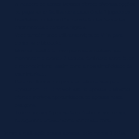
A Incapere de aposta Mostbet oferece diversas opções
de pagamento, facilitando a experiência 2 jogadores
brasileiros, incluindo Pix, transferências bancárias,
criptomoedas e carteiras digitais.
Você também pode utilizar serviços de VPN para
contornar o bloqueio.
Mostbet Brasil é famoso pelos seus reviews que
mencionam a rapidez 2 saques, facilidade sobre fazer
o reconocimiento, assim como a new simplicidade da
user interface.
Para os clientes que procuram alternativas para
apostar em TOTO no web-site de apostas, a Mostbet
oferece incríveis oportunidades de apostas nesta
categoria.
Tudo o que você precisa fazer é abrir to site no seu
navegador e acessar some sort of sua conta.
Dentre a realização destas apostas, pelo menos 3 delas