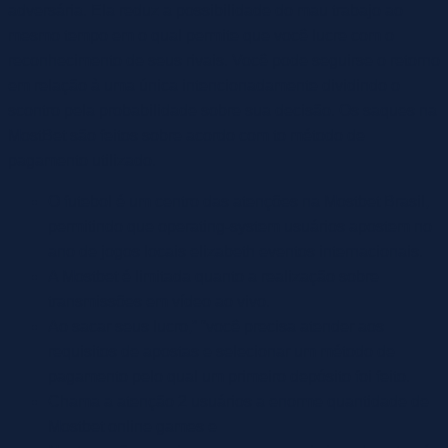
adversária. Ela reduz a possibilidade do mau trabajo ao
mesmo tempo em o qual permite que você lucre com o
reconhecimento de seus rivais. Você pode seguirse o retorno
em relação à uma única intencionadamente dividindo o
scontro pela probabilidade sobre sua decisão. Os saques na
MostBet são feitos sobre acordo com to método de
pagamento utilizado.
O futebol é um centro das atenções na Mostbet Brasil,
permitindo que operating-system usuários apostem no
ano de jogos locais elizabeth eventos internacionais.
A Mostbet é limitada quanto a realização sobre
transmissões em vídeo ao vivo.
Ao sacar seus lucro,” “você precisa atender aos
requisitos de apostas e selecionar um método de
pagamento pelo qual um primeiro depósito foi feito.
Chama a atenção 2 usuários a enorme quantidade de
Mostbet online games e