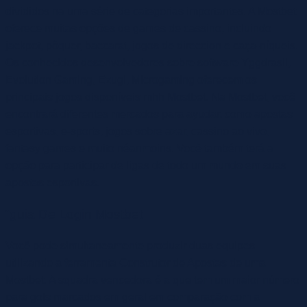
divididos na uma série de categorias importantes. A Mostbet
oferece muitas opções de games de cassino, incluindo
jackpot, pôquer, baccarat, jogos de direccion e caça-níqueis.
Os conhecidos desenvolvedores sobre software Yggdrasil,
Evolution Gaming, Ezugi, Microgaming oferecem os
principais jogos disponíveis mhh Mostbet. Na Mostbet, você
encontrará diferentes mercados para ayudar, como apostas
esportivas, e-sports, jogos sobre azar, cassino ao vivo,
fantasy games e muito néanmoins. Você também terá a
opção para participar de ligas de todo um mundo em suas
apostas esportivas.
“guia De Login Mostbet
Você pode simultaneamente produzir duas equipes
utilizando a ferramenta Construtor de Apostas de uma
Mostbet. A squadra vencedora é a que tem um maior número
para gols marcados em geral em comparação com a