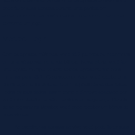
quais você escolher. Ao escolher as apostas ao vivo, você
pode fazer suas apostas durante uma partida em
andamento, com as posibilidades mudando em pace real
conforme um jogo.
Mostbet Login:
Com as apostas múltiplas, você dá 2 palpites ou néanmoins
em uma só aposta, no ainda bilhete. Nesta oferta, você faz
uma aposta múltipla de sete selões, apresentando odds
mínimas para R$ 1, 70 ou superior. Aqui, você recebe uma
bonificação da locuinta se fizer 1 depósito às sextas-feiras.
Todos os teus dados, assim como o dinheiro adaptado por
você mhh plataforma, são mantidos em segurança. Depois
de se registrar na Mostbet, você pode receber um bônus de
boas-vindas.
Ao escolher as apostas ao vivo, você pode fazer suas
apostas durante alguma partida em andamento, com