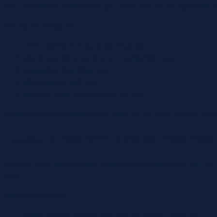
থাকে। বাজি ধরার জন্য আপনাকে পাতলা দ্রুত নেভিগেট করতে হবে এবং পছন্দসই ম্যাচ নি
বাজি ধরার জন্য ধাপসমূহ হলো:
স্পোর্টস ক্যাটেগরি থেকে পছন্দসই ম্যাচ সিলেক্ট করুন।
ম্যাচে উপলব্ধ বিটিং অপশন থেকে এক বা একাধিক নির্বাচন করুন।
আপনার বাজির পরিমাণ নির্ধারণ করুন।
বাজি কনফার্ম করে সাবমিট করুন।
বাজির রসিদ রিপোর্টে দেখুন এবং ব্যালেন্স চেক করুন।
বাংলাদেশে mostbet ব্যবহারকারীদের জন্য স্থানীয় মুদ্রা এবং নিরাপদ নেভিগেশন অত্যন্
mostbet-এ পেমেন্ট অপশন ও টাকা জমা দেওয়ার পদ্ধতি
mostbet-এ বাজি ধরার জন্য প্রথমেই আপনাকে অ্যাকাউন্টে টাকা জমা দিতে হবে। এটি একটি অ
অপশন।
টাকা জমা দেওয়ার পদ্ধতিঃ
আপনার mostbet অ্যাকাউন্টে লগইন করুন এবং ক্যাশিয়ার সেকশনে যান।