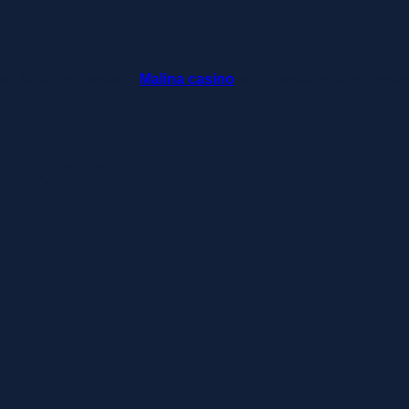
ket és kifizetéseket –
Malina casino
az élő osztók és slotok izgal
েন্ট পর্যন্ত প্রক্রিয়া