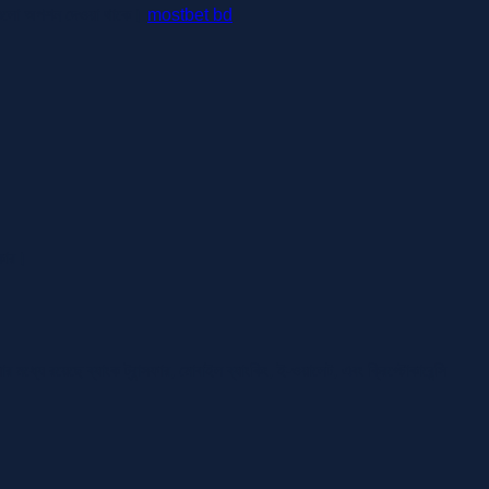
েকগুলো অপশন দেওয়া থাকে।
mostbet bd
রকার।
ে রয়েছে ব্যাংক ট্রান্সফার, মোবাইল ব্যাংকিং, ই-ওয়ালেট, এবং ক্রিপ্টোকারেন্সি