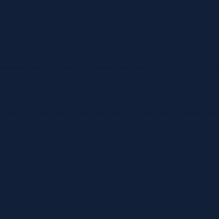
 ডাউনলোডযোগ্য অ্যাপ বা ওয়েবসাইট থেকে লেনদেন করবেন, তখন সঠিক URL ও পেমেন্ট ইন্স
রিয়া বেশ সোজা হলেও কিছু নির্দিষ্ট নিয়ম থাকে যা মেনে চলতে হয়। বেট শুরু করার আগ