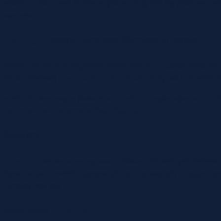
সাধারণত, mostbet দ্রুত উত্তোলনের সুবিধা দেয়, কিন্তু নির্দিষ্ট কিছু ভেরিফিক
করতে পারেন।
mostbet ব্যবহার করার সময় নিরাপত্তা ও সহায়তা
অনলাইনে বাজি ধরা মানেই একটু সতর্কতা অবলম্বন করতে হয়। mostbet ব্যবহার করার সম
দুই ধাপে শনাক্তকরণ (Two-Factor Authentication) চালু করার। এটি আপনার অ্যা
তদুপরি, যদি কোনও সমস্যা বা জিজ্ঞাসা থাকে, mostbet-এর গ্রাহক সহায়তা দল ২৪/৭ উ
থেকে লেনদেন করুন এবং সন্দেহজনক লিঙ্ক এড়িয়ে চলুন।
উপসংহার
mostbet-এ খেলা শুরু করা অত্যন্ত সহজ ও সুবিধাজনক, যদি আপনি সুস্পষ্ট নির্দেশনাগুলো
নিরাপদ এবং দ্রুত। পাশাপাশি, নিরাপত্তার প্রতি যত্ন নেয়া গুরুত্বপূর্ণ। mostbet ব
নিরাপত্তার খেয়াল রাখুন।
প্রশ্নোত্তর (FAQs)