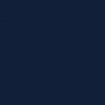
ূলত, mostbet-এ খেলতে হলে প্রথমে সাইটে লগইন করতে হয়, তারপর বাজি ধরার জন্য
t এ সহজেই এবং নিরাপদে খেলতে পারবেন, লগইন থেকে শুরু করে পেমেন্ট করাসহ নানা ধাপ
পারেন। নতুন ব্যবহারকারীদের জন্য রেজিস্ট্রেশন ফর্ম পূরণ করতে হবে, যেখানে সাধারণত
 ও পাসওয়ার্ড দিয়ে লগইন করতে পারবেন। এছাড়াও, mostbet গুগল বা ফেসবুক
ুনির্দিষ্ট তথ্য প্রদান নিশ্চিত করুন। লগইন সফল হলে আপনি আলাদা আলাদা স্পোর্টস,
ট পাবেন। প্রতিটি ক্যাটেগরির মধ্যে অনেকগুলো ম্যাচ এবং বিভিন্ন ধরনের বাজির অপশন