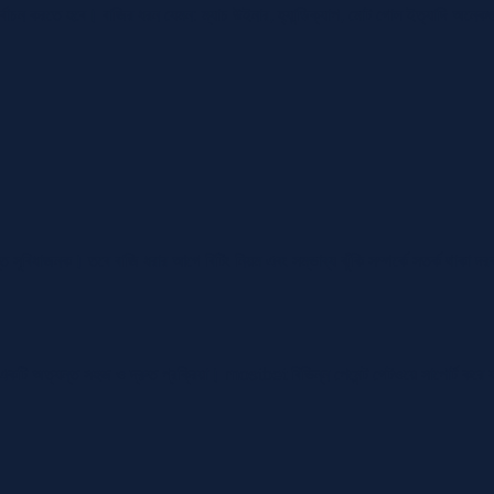
র্বাচন করতে হবে। বাজির ধরন যেমন: ম্যাচ উইনার, হ্যান্ডিক্যাপ, মোট গোল ইত্যাদি অন
ত সুবিধাজনক। তবে বাজি ধরার আগে বিটিং নিয়ম এবং সম্ভাব্য ঝুঁকি সম্পর্কে সতর্ক থাকা দ
ত্যন্ত সহজ ও দ্রুত প্রক্রিয়া। mostbet বিভিন্ন পেমেন্ট গেটওয়ে সাপোর্ট করে যার মধ্য