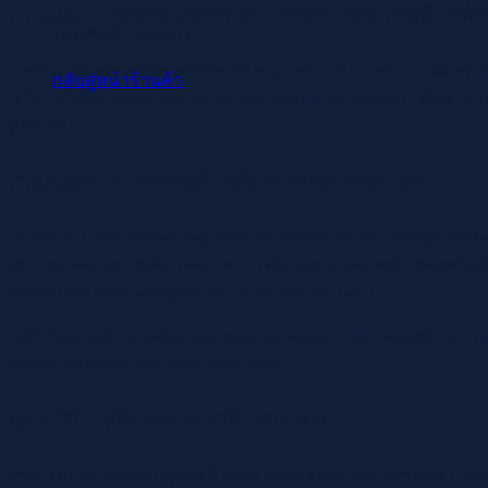
mostbet কিভাবে খেলতে হয়: লগইন থেকে পেমেন্ট পর্যন্ত 
ไม่มีสินค้าในตะกร้า
অনলাইনে বাজি ধরার জনপ্রিয় প্ল্যাটফর্মগুলোর মধ্যে একটি হলো mostbet। যারা এই 
กลับสู่หน้าร้านค้า
নির্দিষ্ট দিকনির্দেশনা অনুসরণ করতে হয় এবং শেষে পেমেন্ট বা টাকা উত্তোলন প্রক্রিয
বুঝিয়ে দেব।
mostbet-এ অ্যাকাউন্ট তৈরি ও লগইন করার ধাপ
mostbet-এ খেলতে শুরু করার জন্য প্রথম এবং গুরুত্বপূর্ণ ধাপ হচ্ছে অ্যাকাউন্ট তৈরি 
নাম, ফোন নম্বর অথবা ইমেইল দেওয়া লাগে। রেজিস্ট্রেশনের সময় আপনি পাসওয়ার্ড 
অ্যাকাউন্ট দিয়ে লগইন করার সুবিধাও দেয়, যা সময় বাঁচায় এবং সহজ।
একটি সক্রিয় ইমেইল বা মোবাইল নম্বর ব্যবহার করা গুরুত্বপূর্ণ, কারণ ওয়েবসাইট থেক
ক্যাসিনো অথবা লাইভ বাজির অপশন দেখতে পাবেন।
মূল সাইট নেভিগেশন ও বাজি ধরার ধাপ
লগইন করার পর mostbet প্ল্যাটফর্মটি কিভাবে ব্যবহার করবেন সেটাও জানা জরুরি। প্রথম