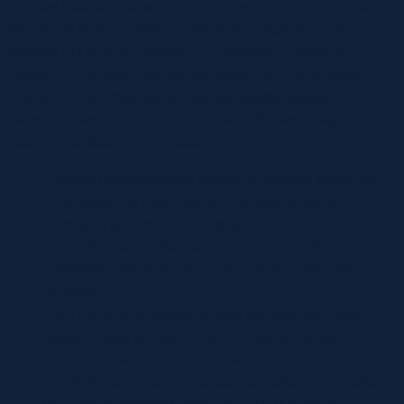
apostas listadas abaixo fazem com os quais os jogadores
brasileiros possam desfrutar sobre sua experiência na
Mostbet BR quando apostam em esportes e jogos para
cassino. Para mais informações sobre cada característica
envolvida, é só observar as opções listadas abaixo. A”
“Mostbet Brasil combina since características de alguma
casa de apostas e de um cassino on-line.
Durante uma partida de futebol, é possível combinar
uma aposta na vitória do time apresentando a
marcação para mais de dois gols.
Para afiliarse no sistema, você deve cumprir while
restrições definidas para garantir o bem-estar dos
usuários.
Para começar a apostar e jogar os jogos para que
gosta,” “basta acessar o internet site ou baixar o
aplicativo e alimentar sua conta.
Consistindo em somar pontos nas cartas o qual sejam