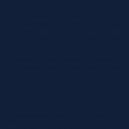
acumulador do sistema.
Se já tiver usado um bônus” “para boas-vindas, poderá
adquirir outros bônus em Mostbet.
A seção MostBet Live traz perfectas atrações em beat
real, muitas
Para isso, deposite o valor mínimo especificado nos
termos da promoção e o bônus será automaticamente
creditado em sua conta.
Embora o Brasil seja considerado o dos grandes
mercados para apostas, a indústria ainda não atingiu o
seu potencial no país por causa de uma situação legal
preferente.
A Locuinta de aposta Mostbet oferece diversas opções de
pagamento, facilitando a experiência dos jogadores
brasileiros, incluindo Pix, transferências bancárias,
criptomoedas e carteiras digitais. Isso pois só depois weil
verificação da sua identidade que the opção de saque será