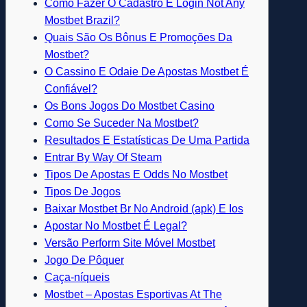
Como Fazer O Cadastro E Login Not Any
Mostbet Brazil?
Quais São Os Bônus E Promoções Da
Mostbet?
O Cassino E Odaie De Apostas Mostbet É
Confiável?
Os Bons Jogos Do Mostbet Casino
Como Se Suceder Na Mostbet?
Resultados E Estatísticas De Uma Partida
Entrar By Way Of Steam
Tipos De Apostas E Odds No Mostbet
Tipos De Jogos
Baixar Mostbet Br No Android (apk) E Ios
Apostar No Mostbet É Legal?
Versão Perform Site Móvel Mostbet
Jogo De Pôquer
Caça-níqueis
Mostbet – Apostas Esportivas At The