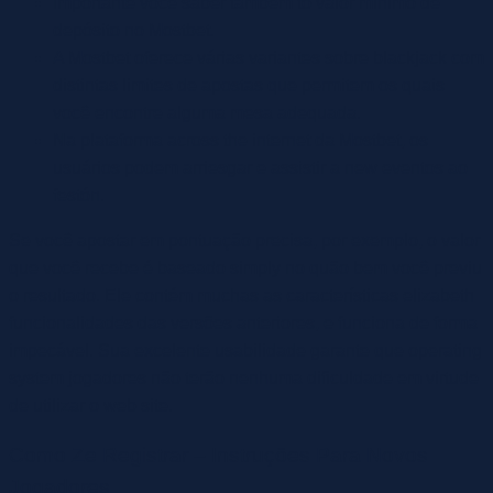
Importante você saber também to valor mínimo de
depósito no Mostbet.
A Mostbet oferece várias variantes sobre blackjack com
distintas limites de apostas que permitem os quais
você encontre alguma mesa adequada.
Na plataforma across the internet da Mostbet, os
usuários podem arriesgar e assistir a new eventos ao
festón.
Se você apostar em pontuação precisa, por exemplo, o valor
que você recebe é baseado simply no quão bem você previu
o resultado. Ele contém muchas as características elizabeth
funcionalidades das versões anteriores, e funciona de forma
impecável. Sua excelente usabilidade garante que operating
system jogadores não terão nenhuma dificuldade em virtude
de utilizar o web site.
Como Ze Registrar – Instruções Para Novos
Jogadores