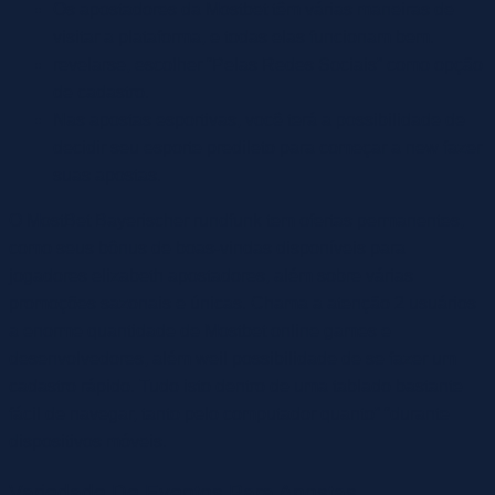
Os apostadores da Mostbet têm várias maneiras de
visitar a plataforma, e todas elas funcionam bem.
revelarse, escolher “Pelas Redes Sociais” como opção
de cadastro.
Nas apostas esportivas, você terá a possibilidade de
decidir seu esporte predileto para começar a new fazer
suas apostas.
O MostBet Bayerischer rundfunk tem ofertas permanentes,
como seus bônus de boas-vindas disponíveis para
jogadores elizabeth apostadores, além sobre várias
promoções sazonais e únicas. Chama a atenção 2 usuários
a enorme quantidade de Mostbet online games e
desenvolvedores, além weil possibilidade de se fazer um
cadastro rápido. Tudo isto dentro de uma tablado bastante
fácil de navegar, tanto pelo computador quanto” “durante
dispositivos móveis.
Variedade De Eventos Para Apostas