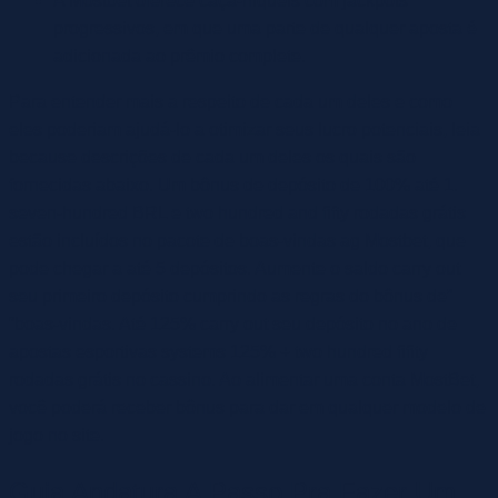
A Mostbet oferece caça-níqueis com jackpots
progressivos, em que uma parte de qualquer aposta é
adicionada ao prêmio complete.
Para entender mais a respeito de cada um deles e como
eles poderiam ajudá-lo a otimizar seus lucro potenciais, leia
because descrições de cada um deles os quais são
fornecidas abaixo. Um bônus de depósito de 100% até 1.
seven-hundred BRL e two hundred and fifty rodadas grátis
estão incluídos no pacote de boas-vindas ag Mostbet, que
pode chegar a até 5 depósitos. Aumente o saldo carry out
seu primeiro depósito cumprindo as regras do bônus de”
“boas-vindas. Até 125% carry out seu depósito no ano de
apostas esportivas systems 125% + two hundred fifity
rodadas grátis no cassino. Ao alimentar uma conta MostBet,
você poderá receber bônus para dar em qualquer modelo de
jogo no site.
Guia Andatura A Passo Pra Fazer Um