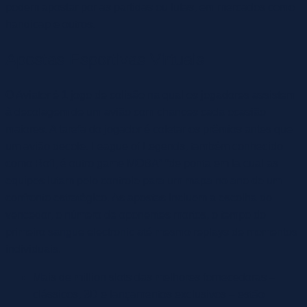
podem apostar por as partidas ou lutas, em mercados como
handicap e outros.
Apostas Esportivas Virtuais
O Aviator é 1 jogo de colisão na qual os jogadores assistem
à decolagem de um avião com chances cada ocasião
maiores. A tarefa do jogador é coletar os prêmios antes que
um avião decole. League of Legends, também conhecido
como Rofl, é outro game MOBA” “de ponta em la cual as
equipes lutam pelo controle para um mapa no ano de um
confronto estratégico. As apostas incluem a escolha do
vencedor, o número de oponentes mortos, o tempo do
primeiro sangue electronic até mesmo replays de momentos
individuais.
Mais de million slots das melhores fornecedoras –
clássicos, 3D e lançamentos exclusivos – estão