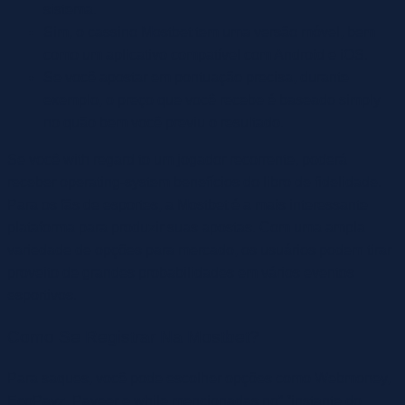
sistema.
Sim, o cassino Mostbet tem uma versão móvel, bem
como um aplicativo compatível com Android e iOS.
Se você apostar em pontuação precisa, durante
exemplo, o preço que você recebe é baseado simply
no quão bem você previu o resultado.
Se você with regard to um jogador recorrente, poderá
receber operating-system benefícios do libro de fidelidade.
Para os fãs de esportes, a Mostbet é a mais interessante
plataforma para produzir suas apostas. Com uma ampla
variedade de opções para mercado, os usuários podem tirar
proveito de grandes probabilidades em vários eventos
esportivos.
Como Se Registrar Na Mostbet?
Para saques, você pode escolher opções como Webmoney,
EcoPayz, Payeer e while mencionadas no” “instante do