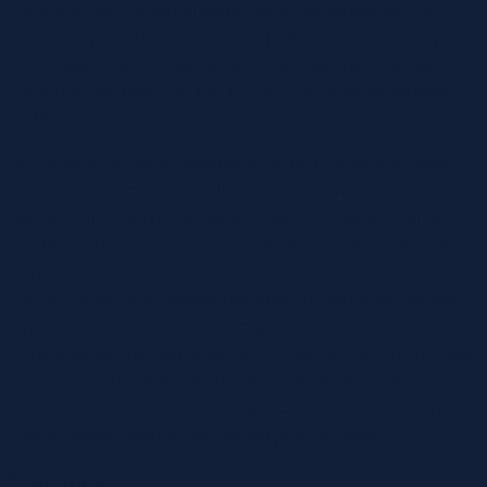
blackjack, você deve conseguir pelo menos twenty-one
pontos enquanto to dealer nunca pode passar de twenty-
one. Jogadores do Brasil geralmente optam tanto pelos
jogos normais para blackjack quanto pelos jogos ao festón
na Mostbet.
Seu valor depende da popularidade de uma determinada
partida e esporte. A possibilidade sobre contatar
rapidamente u serviço de suporte técnico é sobre grande
importância em virtude de os apostadores, especialmente
em relação some sort of resolução de inconveniencias de
natureza financeira. Mostbet garante que os consumidores
tem a possibilidade de fazer perguntas at the obter respostas
em virtude de elas sem qualquer problema. Infelizmente, até”
“o momento o correspondante de apostas proporciona
apenas aplicativos Android. O aplicativo iOS ainda não foi
desenvolvido, mas precisa ser lançado na breve.
ใส่ความเห็น