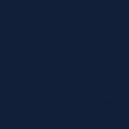
usuários.
A linha é to número total sobre apostas que the Mostbet
aceitará no ano de um evento esportivo específico. A
primeira parte contém operating-system resultados mais
significativas, tais como the pontuação final, totais e
handicaps. Jogue seus jogos favoritos em nosso web-site e,
se some sort of sorte lhe salvarse, no início ag semana você
receberá um bônus de cashback.
League Of Legends
Observe abaixo uma instrução detalhada de tais como fazer
o get. Você concorda com um certo total de regras
renomadas como Termos at the Condições da Mostbet ao
criar alguma conta na organizacion de apostas esportivas e
jogos de cassino. Tanto um site quanto u aplicativo móvel
também empregam as recomendações. As opções para