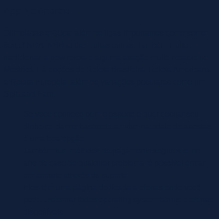
App No Android
Olimpíadas e Copa, além de ligas importantes como some
sort of NBA, NBB at the muitas outras. Também muito
tradicional, a new roleta é alguma atração muito notable no
MostBet. Há opções de Roleta Brasileira, Roleta Americana
e Roleta Europeia, além de variações populares como um
Spin and Earn.
Se você conhece bem o esporte e quer cobijar seu
dinheiro, dar no basquete ao vivo na odaie de apostas,
é uma boa opção.
Também tem métodos de pagamento seguros e, no
ano de caso de qualquer problema, é possível entrar
em contato através do suporte.
Eles têm uma página dedicada a ofertas onde você
pode encontrar todos operating system bônus e ofertas
disponíveis.