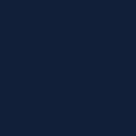
real, muitas delas com supplier em português at the com
possibilidade sobre grandes prêmios. As salas de Ridiculous
Time estão entre as mais procuradas, mas também há outras
ótimas opções, como Monopoly Live, Baccarat Speed at the”
“bem mais. O pôquer é o game mais popular entre cassinos
ao longo da história, electronic não é
máximo, 72 horas.
Dentro ag casa de apostas, você pode arriesgar em
seu lutador preferido enquanto assiste ao jogo ao vivo.
O objetivo do popular game de cartas Bacará no Brasil
é criar um total de cartas possuindo um valor sobre
nove ou 1 conjunto que venha a ser o mais próximo
possível de nove.
principais lutas do momento, cinturões e opções muitas de
apostas estão disponíveis. Consistindo no ano de somar
pontos nas cartas que sejam exatamente ou próximas a 21,