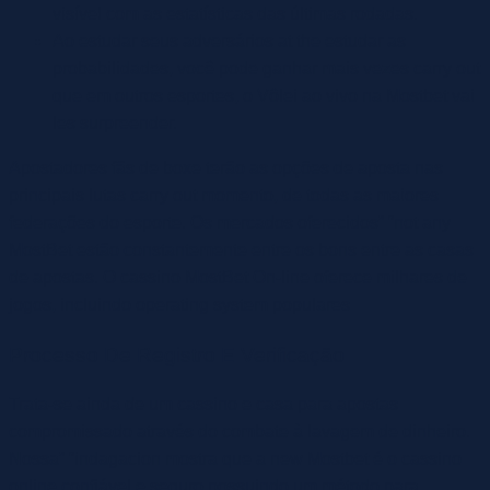
visível com as estatísticas das últimas rodadas.
Ao estudar seus adversários at the estudar as
probabilidades, você pode ganhar mais vezes carry out
que em outros esportes, o Vôlei ao vivo na Mostbet vai
les surpreender.
Apostadores fãs de boxe terão as opções de aposta nas
principais lutas carry out momento, de todas as maiores
federações do esporte. Os mercados oferecidos” “not any
MostBet estão constantemente entre os bons entre as casas
de apostas. O cassino MostBet On-line oferece milhares de
jogos, incluindo operating system populares
Processo De Registro E Verificação
Trata-se ainda de um cassino e casa para apostas
compromissado através do combate à lavagem de dinheiro.
Nossa” “indagacion mostra que a new Mostbet é o cassino
online confiável e seguro possuindo um método para