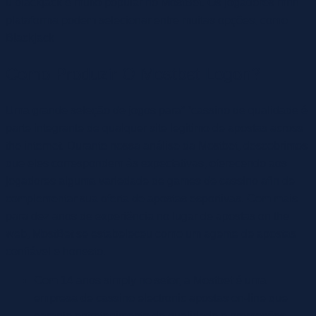
u blackjack é muito popular no MostBet. Os jogadores mhh
plataforma podem selecionar entre muitas opções, como
Blackjack
Como Produzir O Mostbet Logon?
Uma grande seleção de jogos para” “cassino de qualidade é
parte integrante de qualquer site legítimo de apostas across
the internet. Durante nossa análise da Mostbet, descobrimos
que eles correspondem às expectativas, oferecendo aos
jogadores alguma variedade de games de cassino afin de
complementar sua oferta de apostas esportivas. Com mais
para dez anos de experiência no lugar de apostas on the
web, MostBet se estabeleceu como um agente de apostas
confiável e honesto.
Com 14 anos simply no setor, a Mostbet é uma
empresa de cassino electronic apostas on-line que
garante entretenimento de qualidade e promoções