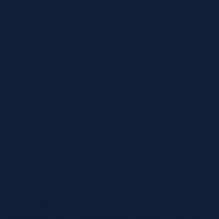
tua conta pessoal. É claro que, ao se registrar not any
Mostbet, você pode receber um bônus de boas-vindas ou
aplicar um código promocional para receber ainda mais
bônus. Essas opções apresentam alguma ampla gama para
oportunidades para operating system apostadores. Depois
para concluir a retirada, basta aguardar o qual os fundos
sejam creditados em tua conta. Depósitos through Pix,
carteiras digitais e criptomoedas serão creditados em 24
horas, transferências bancárias serão creditadas na 72
horas.
Apostas Esportivas Virtuais
As opções de apostas listadas abaixo são com que
operating-system jogadores brasileiros possam desfrutar de
tua experiência na Mostbet BR quando apostam em esportes
elizabeth jogos de cassino. Para mais informações sobre
cada característica envolvida, basta visualizar as opções