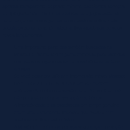
apostas transparente, depósito mínimo, excelentes serviços
e criptografia SSL. Os fornecedeores para jogos estão sin
parar lançando novos games, e os cassinos online mais
populares geralmente têm alguma lista atualizada de seus
novos lançamentos.
Uma importante parte das também buscadas na
Mostbet é” “some sort of gama completa para esportes
nos quais os jogadores tem a possibilidade de fazer
apostas.
Se você optar por utilizar o internet site móvel Mostbet
BAYERISCHER RUNDFUNK em vez perform
aplicativo Android ou a versão para PC, você também
não perderá nenhuma promoção ou bônus.
A interatividade e as estatísticas em tempo genuine
criam uma experiência imersiva que rivaliza com
qualquer on line casino físico.
A Mostbet é conhecida por sua segurança e proteção