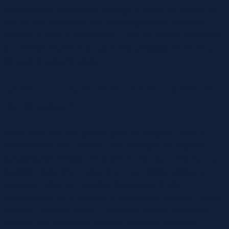
Semelhante a uma aposta pré-jogo, a opção de prévias ao
vivo só está disponível para operating-system próximos
eventos ao vivo. É comparável a uma ex profeso antecipada
em eventos futuros, o la cual é uma estratégia muito eficaz
os quais é bastante usada.
Quais Os Jogos Néanmoins Populares
Do Mostbet?
desde year, traz uma grande gama de atrações, além de
confiabilidade aos usuários. Para arriesgar em esportes
apresentando Mostbet, você deverá criar sua conta, fazer um
depósito, selecionar o esporte em que deseja apostar e
aproveitar todos os mercados disponíveis. O site é
responsivo at the se adequa a new telas de móviles – sendo
possível, inclusive, baixar 1 aplicativo próprio ag casa de
apostas. Em caso sobre dúvidas, o suporte ao cliente