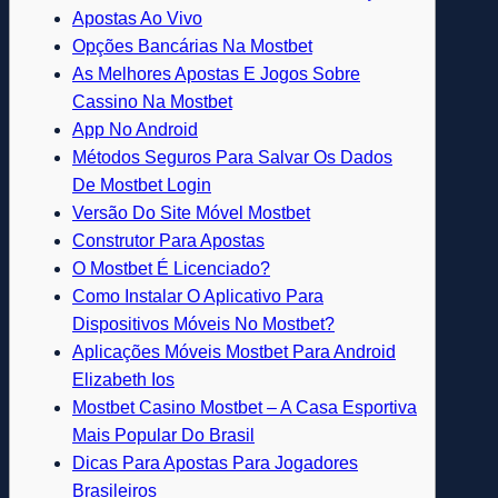
Apostas Ao Vivo
Opções Bancárias Na Mostbet
As Melhores Apostas E Jogos Sobre
Cassino Na Mostbet
App No Android
Métodos Seguros Para Salvar Os Dados
De Mostbet Login
Versão Do Site Móvel Mostbet
Construtor Para Apostas
O Mostbet É Licenciado?
Como Instalar O Aplicativo Para
Dispositivos Móveis No Mostbet?
Aplicações Móveis Mostbet Para Android
Elizabeth Ios
Mostbet Casino Mostbet – A Casa Esportiva
Mais Popular Do Brasil
Dicas Para Apostas Para Jogadores
Brasileiros