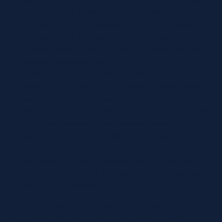
atraentes para todos os seus apostadores.
Nós enviamos uma mensagem para o time de suporte
by way of chat da Mostbet e fomos respondidos em
questão de segundos com uma prontidão que não é
vista em qualquer lugar.
Buscando oferecer as melhores opções para você, a
Mostbet Brasil disponibiliza vivencias de cadastro
variadas, tendo cinco possibilidades ao todo.
Para entender mais sobre qualquer um deles electronic
como eles poderiam ajudá-lo a otimizar seus ganhos
potenciais, leia as descrições de cada um deles que
são fornecidas” “abaixo.
Isso da voie que os jogadores analisem suas apostas
de forma prática, sem ter o qual procurar informações
no ano de outros sites.
De alguma perspectiva de apostas esportivas, é dinheiro
bem gasto se atrai um novo comprador ou aumenta a