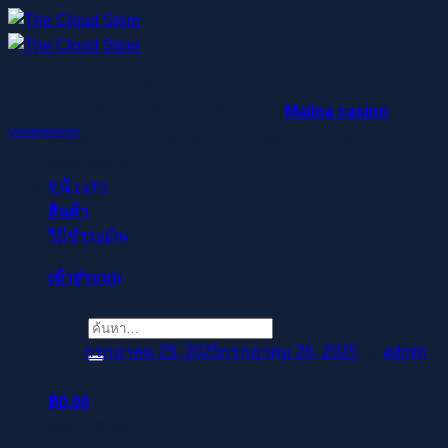
ข้าม
ไป
ยัง
Regisztrálj pillanatok alatt, élvezd a gyors
เนื้อหา
befizetéseket és kifizetéseket –
Malina casino
az élő
Uncategorized
osztók és slotok izgalmával vár, hogy a szerencse rád
mosolyogjon!
Mostbet ᐉ Bônus Para Boas-
หน้าแรก
สินค้า
vindas R$5555 ᐉ Oficial
วิธีชำระเงิน
เข้าสู่ระบบ
Mostbet Casino Br
ค้นหา:
Posted on
กรกฎาคม 25, 2025
กรกฎาคม 26, 2025
by
admin
฿
0.00
ตะกร้าสินค้า