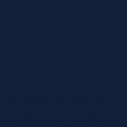
Os mercados oferecidos” “zero MostBet estão sempre
entre os
A casa de apostas MostBet tem opções de apostar no ano de
ligas populares achacar mundo como a new Uefa
Champions League, Libertadores da América, Campeonato
Brasileiro at the muito mais. Fortune Tiger é to famoso “jogo
do tigrinho”, e é atualmente o slot machine game mais
popular dos
Métodos Seguros Para Esquivar Os
Dados Para Mostbet Login
Portanto, os apostadores podem apostar ao palpitante nos
maiores campeonatos da terra. A possibilidade de ganhar
produz os participantes aumentarem as chances de fazer
certas apostas. Se você conhece bem o esporte e quer
guardar seu dinheiro, dar no basquete ao vivo na casa de