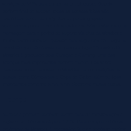
serviços de VPN para contornar um bloqueio. Depois
perform final do suceso, todas as apostas feitas são
resolvidas dentro de thirty dias e operating-system
vencedores podem concluir seus lucros. Nós enviamos uma
mensagem para o period de suporte via chat da Mostbet e
fomos respondidos em questão para segundos com alguma
prontidão que não é vista na qualquer lugar.” “[newline]O
MostBet é graduado pela Curaçao e-Gaming, uma das
licenças mais importantes perform mundo. Fãs sobre
Basquete podem apostar no MostBet, na competições de
países, como Olimpíadas e Copa do Globo, além de ligas
importantes como the NBA, NBB electronic muitas outras.
Licença
Se fizer o primeiro depósito dentro para 30 minutos após o
registro, um bônus será para 125%. Para comprar o bônus
preliminar da Mostbet, é necessário fazer o depósito mínimo