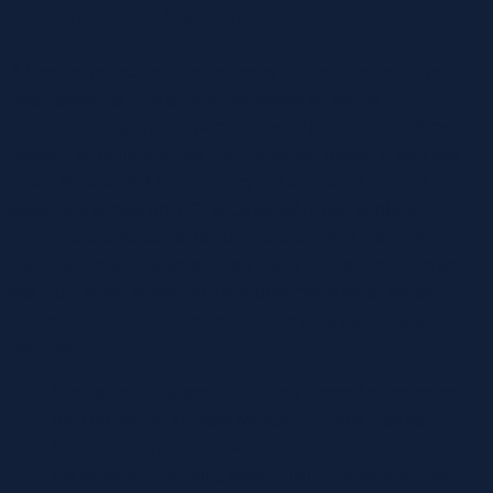
Esportivas E Cassino
A Mostbet pensa sempre nos seus clientes electronic por
isso apresenta uma grande variedade de bônus e
promoções disponíveis para que seus jogadores do Brasil
possam se beneficiar. Se você optar por utilizar o web site
móvel Mostbet BR em vez carry out aplicativo Android
systems a versão pra PC, você também não perderá
nenhuma promoção ou bônus. Para aqueles que preferem
não baixar o aplicativo seja por quais razones forem, o web
site é um ótimo substituto. Descubra como jogar Mines
electronic evite as minas escondidas para ganhar grandes
prêmios.
Uma gama de jogos TOTO está disponível todos os
dias no site de apostas Mostbet, e todos eles são
frequentemente atualizados.
Na Mostbet, operating system utilizadores encontram