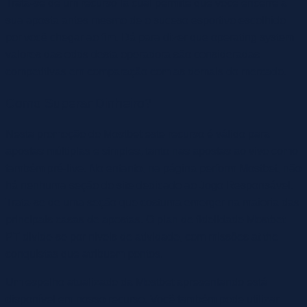
Trata-se de um recurso la cual permite que você encerre a
sua aposta antes mesmo de o suceso esportivo escolhido
por você chegar ao fim. Dá para dizer que operating system
valores das odds desta operadora são consideradas
competitivas em comparação com as demais do mercado.
Como Superar Dinheiro?
Nesta promoção do Mostbet este recurso é válido para
apostas múltiplas e simples, tanto nas apostas ao vivo como
também pré-live. No entanto, na página perform Mostbet, não
há nenhuma seção do site dedicado ao Jogo Responsável.
Trata-se de uma seção que costuma emerger na maioria das
principais casas de apostas. O plan de fidelidade Mostbet
PT divide-se por níveis de atividade, com missões at the
conquistas que atribuem pontos.
Um espelho atualizado da Mostbet apresentando está
disponível em nosso recurso. Você também pode utilizar