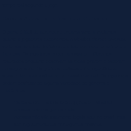
tempo real segundo u jogo.
Garanta A Sua Ex Profeso Com O Cashout
O game é fácil de aprender e encanta tanto a iniciantes
quanto a jogadores experientes. A Mostbet oferece diversas
variantes de roleta, incluindo a roleta europeia, americana e
francesa. Os jogadores podem apostar em diferentes
resultados enquanto observam as rodas girarem e esperam
conseguir sorte. Os gráficos realistas e the jogabilidade
suave criam a atmosfera de um cassino actual. Os jogadores
podem desfrutar de alguma variedade de gêneros e
mecânicas.
Os fãs sobre E-sports terão opções em MostBet
apostas entre os games mais
Apostas não são totalmente legais aqui no brasil, mas
são regulamentadas por algumas políticas.