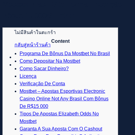
Mostbet Brasil: Site Formal, Inscrição,
Bônus 15 000r$ Entrar
ไม่มีสินค้าในตะกร้า
Content
กลับสู่หน้าร้านค้า
Programa De Bônus Da Mostbet No Brasil
Como Depositar Na Mostbet
Como Sacar Dinheiro?
Licença
Verificação De Conta
Mostbet – Apostas Esportivas Electronic
Casino Online Not Any Brasil Com Bônus
De R$15 000
Tipos De Apostas Elizabeth Odds No
Mostbet
Garanta A Sua Aposta Com O Cashout