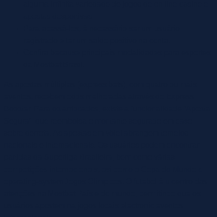
alguma infinita variedade de jogos de on line casino e
apostas desportivas.
Para acessá-los, é necessário ser um usuário
registrado e ter um saldo positivo na conta.
Confira because principais modalidades para esportes
da Mostbet Brasil.
As apostas múltiplas (express bets), com quatro ou mais
eventos, recebem odds melhoradas através do Express
Booster. Para os arriscados, existe a funcionalidade “Aposta
Segura”, que reembolsa o montante segurado em caso
sobre derrota. As apostas em vôlei abrangem torneios
nacionais e internacionais. Os usuários podem encontrar
partidas da Superliga Brasileira, bem como várias
competições internacionais, asi como a Copa do Mundo e
operating-system Jogos Olímpicos. O futebol é u centro das
atenções na Mostbet País e do mundo, permitindo que os
usuários apostem na jogos locais electronic eventos