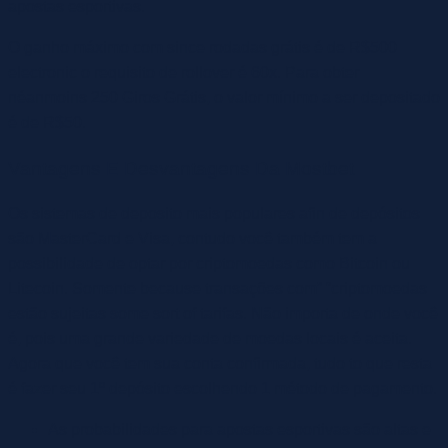
apostas esportivas.
O ganho máximo com since rodadas grátis é de R$500
electronic o requisito de rollover é 60x. Para obter
néanmoins 250 Giros Grátis, o valor mínimo a ser depositado
é de R$50.
Vantagens E Desvantagens Da Mostbet
Os sistemas de deposito mais populares afin de depósitos
são MasterCard e Visa, contudo você também tem a
possibilidade de optar por criptomoedas como Bitcoin ou
Litecoin. Somente because transações com” “criptomoedas
estão sujeitas some sort of tarifas. Não importa de onde você
é, pois uma grande variedade de moedas locais é aceita.
Agora que você tem sua conta confirmada, tudo to que resta
é fazer seu 1º depósito escolhendo 1 método de pagamento.
As probabilidades para apostas esportivas são altas e