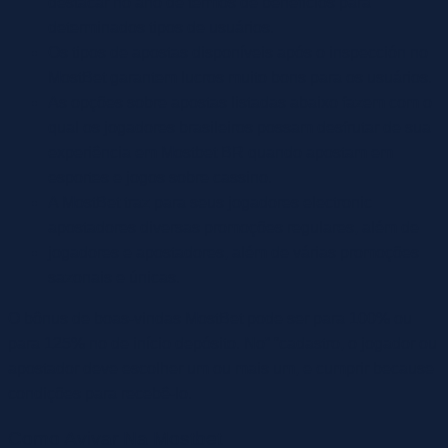
destacar no ano de termos de benefícios para
determinados tipos de usuários.
Os tipos de apostas disponíveis após o inspección no
MostBet garantem lucros muito bons para os usuários.
As opções sobre apostas listadas abaixo fazem com o
qual os jogadores brasileiros possam desfrutar de sua
experiência em Mostbet BR quando apostam em
esportes e jogos sobre cassino.
A MostBet traz para seus jogadores electronic
apostadores diversas promoções regulares, além de
jogadores e apostadores, além de várias promoções
sazonais e únicas.
O bônus de boas-vindas MostBet pode ser para 100% ou
para 125% no de início depósito. No” “cadastro, o jogador ou
apostador deve escolher um ou mais um, e cumprir because
condições para recebê-lo.
Como Avivar Na Mostbet