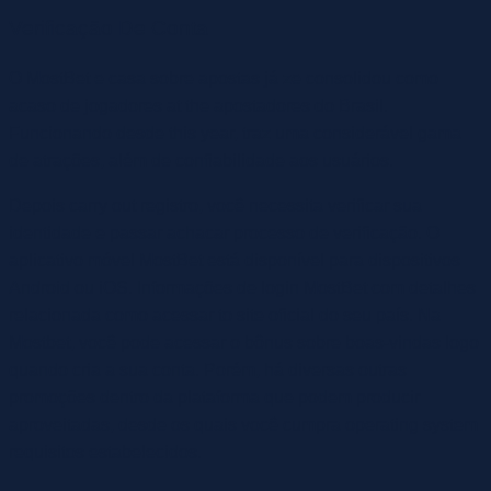
Verificação De Conta
O MostBet e casa sobre apostas já ze consolidou como
acaso de jogadores at the apostadores do Brasil.
Funcionando desde this year, traz uma considerável gama
de atrações, além de confiabilidade aos usuários.
Depois carry out registro, você necessita verificar sua
identidade e passar achacar processo de verificação. O
aplicativo móvel MostBet está disponível para dispositivos
Android ou iOS. Informações de login MostBet com detalhes
relacionada como acessar to site oficial do seu país. Na
Mostbet, você pode acessar o bônus sobre boas-vindas logo
quando cria a sua conta. Porém, há diversas outras
promoções dentro da plataforma que podem producir
aproveitadas, desde os quais você cumpra operating system
requisitos estabelecidos.