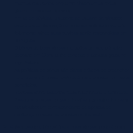
muchas resultados enquanto observam as rodas
girarem e esperam ter sorte.
Em se de dúvidas, u suporte ao usuario do Mostbet
estará a sua disposição e pode ser solicitado via talk –
felizmente, since suas dúvidas serão respondidas em
português.
O bônus de boas-vindas multiplica um seu primeiro
depósito em 125% at the concede 5 apostas grátis no
jogo Aviator.
As políticas de bônus são claras e fáceis de preencher
para que você possa reivindicá-los e apostar com seus
benefícios.
Reviews sobre usuários reais relacionada a facilidade
2 saques de suas contas e feedback genuíno fez carry
out Mostbet um correspondante de apostas de
confiança no setor de apostas on the web.
Se já tiver usado u bônus” “para boas-vindas, poderá obter