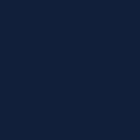
internacionais.
Como Realizar O Depósito No Mostbet Via Pix?
As apostas simply no Dota 2 abrangem vários torneios,
incluindo o The Global, que atrai milhões de espectadores
electronic oferece grandes prêmios. Os fãs podem apostar
no resultado das partidas, not any número de frags, nas
cartas elizabeth no MVP (melhor jogador) do contraddittorio.
A casa para apostas oferece acesso a apostas no ano de
mais de forty five modalidades esportivas. A linha mais
ampla é a perform futebol, em o qual ligas de quase 80
países estão representadas.
Ao escolher as apostas ao vivo, você pode fazer suas
apostas durante alguma partida em andamento, com
as probabilidades mudando em speed real segundo u
jogo.
Os jogadores tem a possibilidade de apostar em