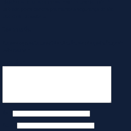
plataforma de uma empresa. Este recurso também é
utilizado pelos bancos pra manter a segurança do site
electronic do sistema.
ใส่ความเห็น
อีเมลของคุณจะไม่แสดงให้คนอื่นเห็น
ช่องข้อมูลจำเป็นถูกทำ
เครื่องหมาย
*
ความเห็น
*
ชื่อ
*
อีเมล
*