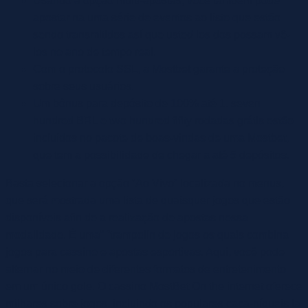
Usando a opção multi-apostas, você também pode
apostar na uma série de eventos ao listo que estão
sendo transmitidos así que usted los dos possam vê-
los no ano de tempo real.
Com o protocolo SSL, a Mostbet garante a proteção
sobre seus usuários.
Um bônus para depósito de 100% até 1. seven
hundred BRL e two hundred fifity rodadas grátis estão
incluídos no pacote de boas-vindas de uma Mostbet,
que tem a possibilidade de chegar a até 5 depósitos.
Basta selecionar a opção “Ao Vivo” localizada no menus,
que será mostrada uma lista de quaisquer jogos que estão
disponíveis afin de a realização de apostas nessa
modalidade. É uma” “trampolín de jogos os quais combina
jogos para cassino e apostas esportivas. Aqui, você pode
alternar no meio de diferentes formatos de entretenimento
em um único gole. O cassino MostBet On the internet oferece
milhares sobre jogos, incluindo os populares caça-níqueis la