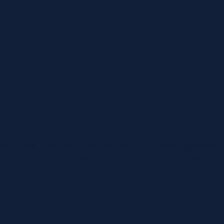
onic muito mais. Este código permite la cual novos jogadores
eivindicadas durante novos jogadores. Tem mais de three or