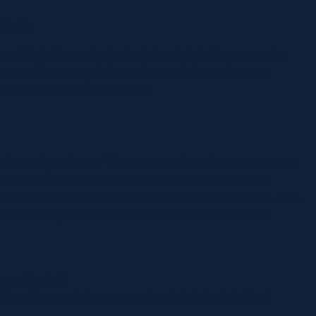
00, 00.
quei, tênis, basquete electronic handebol são os esportes
obre seus bônus especiais, modos para bônus e because
 e fãs de caça-níqueis online.
s desportivas. A casa” “de apostas online oferece apostas ao
ming ao festón são limitadas mhh MostBet. As opções de
quando apostam no ano de esportes e jogos de cassino. Para
bet em Portugal, estabelecido em 2009 e licenciado em
o na Mostbet.
diversão se entrelaçam numa incrível sinfonia de jogo!