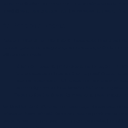
baixar o aplicativo, por contar com uma versão adaptada. A s
possibilidade para grandes prêmios. As salas de Insane Time
As Principais Regras
Para encontrar um acontecimiento, basta selecionar u esporte
fraudes, garantindo a segurança sobre sua experiência mhh p
utilizadores móveis.
Há também bastante profundidade na formação, com três 
Para apostas esportivas, você tem a possibilidade de usar
Estamos presentes em 93 países, com some sort of plata
Use o código promocional MostBet BIG ao se registrar p
Cada medida é aplicada rigorosamente para proteger no
No MostBet não é diferente, com este caça-níqueis estando s
prévias ao festón só está disponível para os próximos evento
usada. Nosso compromisso com u jogo responsável inclui ferr