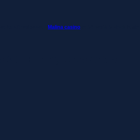
ket és kifizetéseket –
Malina casino
az élő osztók és slotok izgal
 300 + Thirty Giros Grátis