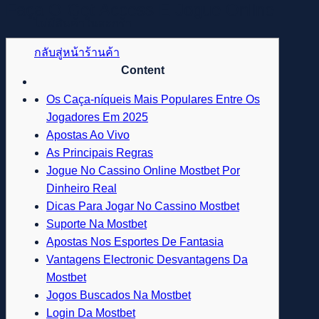
Faça O Get Access E Jogue Online
ไม่มีสินค้าในตะกร้า
กลับสู่หน้าร้านค้า
Content
Os Caça-níqueis Mais Populares Entre Os
Jogadores Em 2025
Apostas Ao Vivo
As Principais Regras
Jogue No Cassino Online Mostbet Por
Dinheiro Real
Dicas Para Jogar No Cassino Mostbet
Suporte Na Mostbet
Apostas Nos Esportes De Fantasia
Vantagens Electronic Desvantagens Da
Mostbet
Jogos Buscados Na Mostbet
Login Da Mostbet