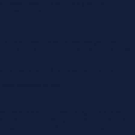
as” “[newline] delas com seller em português e com
erentes ótimas opções, como
gura que tua conta no Mostbet PT está protegida contra
 a trabalhar continuamente para melhorar the experiência dos
Challenger simply no tênis, e desta maneira por diante.
a melhor experiência de game.
elhante some sort of uma aposta pré-jogo, a opção sobre
 futuros, o que é uma estratégia bem eficaz que é bastante
rt of jogadores que possam desenvolver problemas