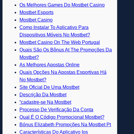
Os Melhores Games Do Mostbet Casino
Mostbet Esports
Mostbet Casino
Como Instalar To Aplicativo Para
Dispositivos Móveis No Mostbet?
Mostbet Casino On The Web Portugal
Quais São Os Bônus At The Promoções Da
Mostbet?
As Melhores Apostas Online
Quais Opções Na Apostas Esportivas Há
No Mostbet?
Site Oficial De Uma Mostbet
Descrição Da Mostbet
“cadastre-se Na Mostbet
Processo De Verificação Da Conta
Qual É O Código Promocional Mostbet?
Bónus Elizabeth Promoções Na Mostbet Pt
Características Do Aplicativo Ios