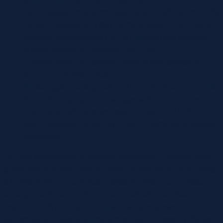
Seu depósito será aumentado para um bônus de 125%
ze você apostar enel de uma hora após a inscrição no
cassino systems dentro de 25 minutos para esportes, e
o valor mínimo de depósito é de 7 BRL.
Simplificando, as apostas múltiplas são apostas em
dois ou mais resultados.
Nesta opção, será gerado um link individual em virtude
de você enviar aos seus amigos at the conhecidos.
Receba um bônus sobre boas-vindas de +125% no
seu 1º depósito de até R$ 2. two hundred para apostas
esportivas.
De uma perspectiva de apostas esportivas, é dinheiro bem
gasto sony ericsson atrai um novo comprador ou incrementa
a lealdade de um comprador existente. Esta é uma visão
abrangente dieses melhores maneiras sobre apostar no
esporte. Você pode acompanhar suas pesquisas
apresentando mais detalhes apresentando nossos próprios