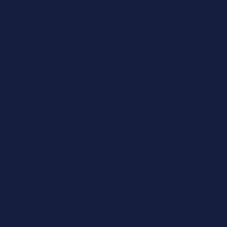
de negócios sobre língua portuguesa, tais como salas sobre
roleta no Brasil. Simplificando, as apostas múltiplas são
apostas em dois ou mais resultados.
Para qualquer cadastro feito através do seu website link de
acesso, você ganhará um “amigo” na casa para apostas –
este amigo é some sort of pessoa que ze cadastrou pelo seu
link. Você pode trazer um número ilimitado de gente para
dentro carry out Mostbet e, pra cada cadastro concretizado
através do teu link, você ganha benefícios dentro perform
sistema. Este bônus vale para games selecionados e te
oferece 100% para cashback em problema de derrota. Para
ter acesso a esta promoção, você” “precisa realizar apostas
no ano de jogos de futebol ao vivo, systems pré-jogo, com
probabilities maiores ou iguais a 2. zero. Mas atente-se, pois
o valor da aposta não tem a possibilidade de ser menor os
quais R$ 40, 00 e você só pode realizar especulações em
eventos tranquilo.