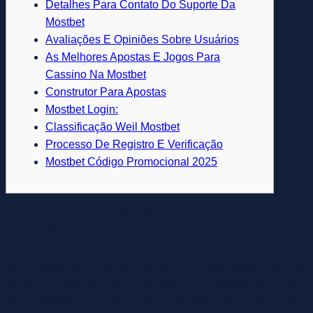
Detalhes Para Contato Do Suporte Da
Mostbet
Avaliações E Opiniões Sobre Usuários
As Melhores Apostas E Jogos Para
Cassino Na Mostbet
Construtor Para Apostas
Mostbet Login:
Classificação Weil Mostbet
Processo De Registro E Verificação
Mostbet Código Promocional 2025
Buscando oferecer while melhores opções pra você, a
Mostbet Brasil disponibiliza formas de cadastro variadas,
tendo cinco possibilidades ao todo. A Mostbet proíbe some
sort of abertura da segunda conta — um que significa la cual
se você apresenta atualmente uma conta Mostbet, você não
tem permissão” “pra criar outra conta. Isso é feito para evitar