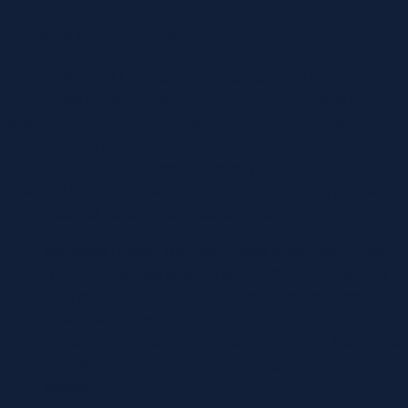
Apostas Combinadas
A seção MostBet Live traz excelentes atrações na tempo
real, muitas delas com seller em português elizabeth com
possibilidade para grandes prêmios. As salas de Insane
Time estão no meio de as mais procuradas, mas também há
outras ótimas opções, como Monopoly Survive, Baccarat
Speed at the” “muito mais. O pôquer é o jogo mais popular
entre cassinos ao longo da história, e não é
Monopoly Reside, Baccarat Speed at the” “bem mais.
A casa de apostas MostBet tem opções de apostar na
ligas populares através do mundo como some sort of
Uefa Champions
O futebol americano é um esporte que conquistou fama
nos últimos anos, devido ao desempenho de seus
atletas.