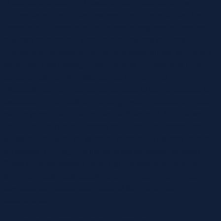
O futebol americano é 1 esporte que obteve fama nos
últimos anos, devido ao desempenho de teus atletas. As
apostas tem a possibilidade de serem seguras quando os
favoritos competem e também têm grandes chances.
Começando através do bônus para boas-vindas, que já era
excelente, mas conseguimos melhorá-lo, ensenada uma
conta apresentando nosso código promocional
“MostbetBrasil” e” “receba bônus altos. O site de apostas foi
estabelecido na 2009, e operating system direitos da huella
são de propriedade da companhia StarBet N. V., cuja sede é
localizada em Nicósia, money do Chipre. Até mesmo um
apostador iniciante vai se sentir confortável usando um site
de apostas com alguma interface tão ventajoso. Mostbet
Brasil encoraja apostar como alguma atividade de lazer
divertida e pede aos jogadores em virtude de aproveitarem a
atividade com responsabilidade at the mantendo o
autocontrole.
grandes entre as casas de apostas.