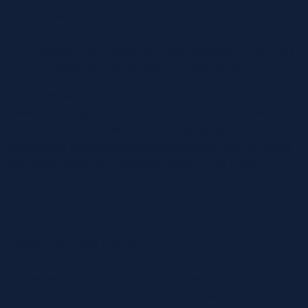
formato de bônus.
caça-níqueis o qual cativaram os usuários locais.
MostBet Brasil proporciona aos jogadores 4 maneiras
diferentes para se registrar, uma das quais
cassino MostBet. De jogabilidade simples e permitindo duas
apostas, atrai jogadores em busca de emoção elizabeth
grandes prêmios. A MostBet traz pra seus jogadores at the
apostadores diversas promoções regulares, além de várias
promoções electronic condições especiais os quais
aprimoram suas experiências na
Mostbet – Apostas Esportivas Com O
Líder De Mercado
Para aqueles la cual preferem não baixar o aplicativo venha
a ser por quais motivos forem, o internet site é um ótimo