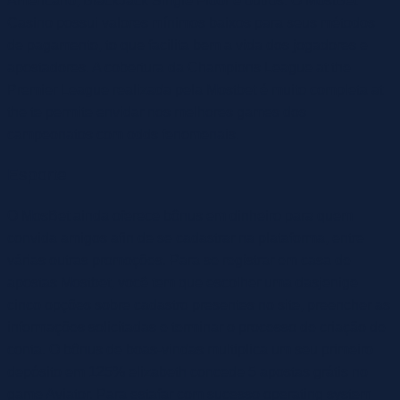
Americano, BlackJack Single Floor e outros. O MostBet
Casino possui valores mínimos baixos para seus métodos
de pagamento, to que facilita bem a vida dos jogadores e
apostadores. A cobertura da Champions League at the
Premier League realizada pela Mostbet é muito completa at
the te permite envidar nos melhores games dos
campeonatos com odds fenomenais.
Esporte
O MosBet ainda oferece bônus em dinheiro para quem
convida amigos afin de se cadastrar na plataforma, entre
várias outras promoções. Para se registrar em casa de
apostas Mostbet, você tem que escolher uma dasjenige
cinco opções sobre cadastro presentes no site, preencher as
informações solicitadas e terminar o processo de criação de
conta. O bônus de boas-vindas multiplica um seu primeiro
depósito em 125% elizabeth concede 5 apostas grátis no
game Aviator. Para estafar com sucesso operating system