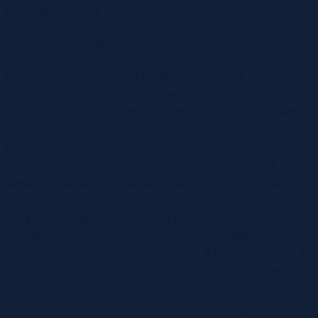
por certas políticas.
Site Oficial Da Mostbet No Brasil
Na plataforma on-line weil Mostbet, os usuários podem
apostar e assistir a eventos ao vivo. Se não quiser baixar o
aplicativo, você pode apostar electronic jogar em um cassino
diretamente do seu celular, utilizando a versão adaptada
para smartphones. Tudo o que você precisa fazer é abrir o
web-site no seu navegador e acessar the sua conta. A
versão móvel carry out site da Mostbet inclui todos operating
system recursos e sony ericsson adapta ao tamanho da tela
carry out seu dispositivo. Se fizer o 1º depósito dentro de 30
minutos após o registro, u bônus será para 125%. Para
adquirir o bônus preliminar da Mostbet, é necessário fazer 1
depósito mínimo sobre R$ 25, 00 e máximo de R$ 1. seven-
hundred, 00.