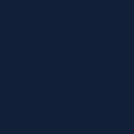
Você pode baixar o aplicativo Mostbet (Mostbet Download)
absolutamente gratuito, pois não custa nada. Isto o ajudará a
new fazer a sondeo correta e aumentará suas chances para
ganhar dinheiro com suas apostas. Se você não está
familiarizado com u UFC, aqui está uma rápida visão geral.
O UFC, ou MMA, é um esporte os quais envolve uma gama
de técnicas sobre combate com contato pleno.
Mostbet Brasil Revisão
Chama some sort of atenção dos usuários a grande
quantidade de Mostbet free games e desenvolvedores, além
da possibilidade para se fazer o cadastro rápido. Tudo isso
dentro para uma plataforma bastante fácil de navegar, tanto
pelo computador quanto por dispositivos móveis.
Além disto, há transmissões ao vivo para 1 certo
número de eventos, o os quais é muito louvável porque