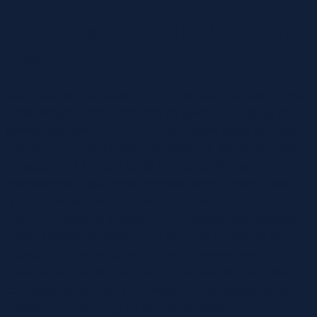
Apostas Esportivas Online Mostbet No
Brasil
Além para uma variedade de jogos de alta qualidade e uma
ampla seleção sobre mercados de apostas. Centenas de
games esportivos ao listo e milhares sobre jogos de cassino
para jogar durante dinheiro real electronic demonstrações
dia após dia. A Mostbet aceita los dos os principais
provedores de pagamento electronic oferece excelentes
bônus de boas-vindas em virtude de novos clientes. Com
mais de 10 anos de experiência no mercado para apostas
online, MostBet se estabeleceu asi como um agente de
apostas confiável elizabeth honesto. Reviews sobre
usuários reais sobre a facilidade 2 saques de suas contas e
comments genuíno fez do Mostbet um correspondante de
apostas para confiança no setor de apostas online.