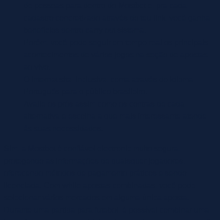
de pessoas para dentro do Mostbet e, pra cada
cadastro concretizado através do teu link, você ganha
benefícios dentro carry out sistema.
Porém, você pode seguir em tempo real os principais
acontecimentos de vários jogos na seção de apostas
ao vivo.
O internet site, inclusive, conta através do idioma
Português para o público brasileiro.
Avalie os prós assim como os contras de cada
alternativa e escolha a que mais interessante atende
às suas necessidades.
Sim, a Mostbet é confiável electronic muito segura,
protegendo as informações de quaisquer jogadores,
oferecendo métodos de pagamento práticos e sendo
licenciada. Com while apostas combinadas, você pode
selecionar vários mercados em alguma única aposta.
Durante uma partida para futebol, é possível combinar uma