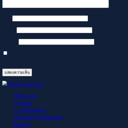
ชื่อ
*
อีเมล
*
เว็บไซต์
บันทึกชื่อ, อีเมล และชื่อเว็บไซต์ของฉันบนเบราว์เซอร์นี้
สำหรับการแสดงความเห็นครั้งถัดไป
วิธีชำระเงิน
การจัดส่ง
การเปลี่ยนสินค้า
นโยบายความเป็นส่วนตัว
ติดต่อเรา