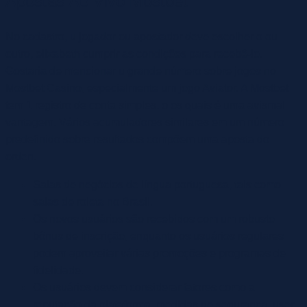
Apostas Ao Vivo Mostbet
No cadastro, u jogador ou apostador deve escolher o ou
outro, elizabeth cumprir as condições para recebê-lo.
Gostaria de mencionar u grande número sobre jogos no
Mostbet Casino, especialmente um jogo Aviator. A Mostbet
tem 1 registro de conta simples, o os quais é uma avismal
vantagem. Vários acumuladores similares em um número
predefinido sobre resultados compõem uma aposta do
orden.
Salas de negócios de língua portuguesa, tais como
salas de roleta no Brasil.
Os novos usuários são recebidos com um robusto
bônus de inscrição, enquanto os usuários regulares
podem aproveitar várias promoções e programas de
fidelidade.
Os usuários devem considerar fatores como a
reputação da plataforma, medidas de segurança, user