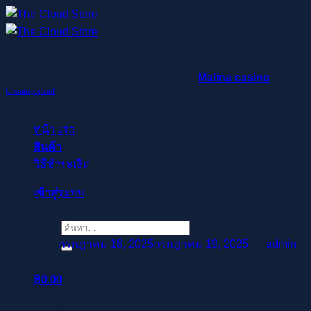
ข้าม
ไป
ยัง
Regisztrálj pillanatok alatt, élvezd a gyors
เนื้อหา
befizetéseket és kifizetéseket –
Malina casino
az élő
Uncategorized
osztók és slotok izgalmával vár, hogy a szerencse rád
mosolyogjon!
Mostbet Brasil: Internet Site
หน้าแรก
สินค้า
Oficial, Inscrição, Bônus 15
วิธีชำระเงิน
เข้าสู่ระบบ
000r$ Entrar
ค้นหา:
Posted on
กรกฎาคม 18, 2025
กรกฎาคม 19, 2025
by
admin
฿
0.00
ตะกร้าสินค้า