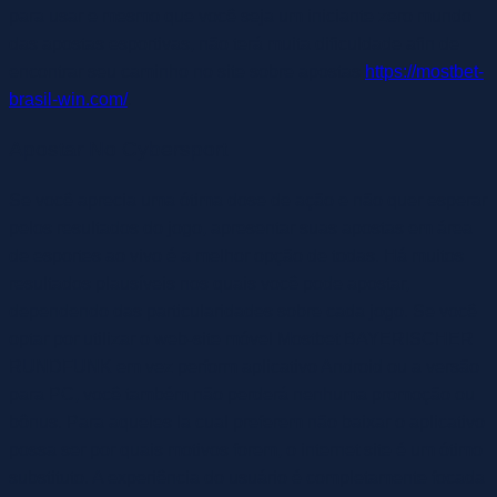
para usar e mesmo que você seja um iniciante zero mundo
das apostas esportivas, não terá muita dificuldade afin de
encontrar seu caminho no site sobre apostas
https://mostbet-
brasil-win.com/
.
Apostar No Cybersport
Se você aprecia uma ótima dose de ação e não quer esperar
pelos resultados do jogo, apresentar suas apostas em área
de esportes ao vivo é a melhor opção de todas. Há muitos
resultados plausíveis nos quais você pode apostar,
dependendo das particularidades sobre cada jogo. Se você
optar por utilizar o web-site móvel Mostbet BAYERISCHER
RUNDFUNK em vez perform aplicativo Android ou a versão
para PC, você também não perderá nenhuma promoção ou
bônus. Para aqueles la cual preferem não baixar o aplicativo
possa ser por quais motivos forem, o internet site é um ótimo
substituto. A experiência do usuário é completamente focada