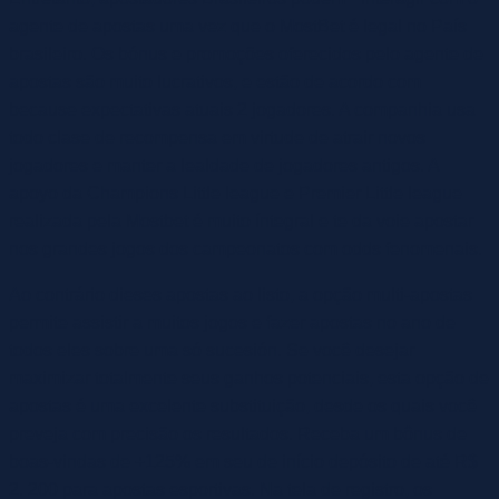
agente de apostas uma vez que o MostBet é legal no País
brasileiro. Os bónus e promoções oferecidos pelo agente de
apostas são muito lucrativos, e estão de acordo com
because expectativas atuais 2 jogadores. A companhia usa
todo clase de recompensa em virtude de atrair novos
jogadores e manter a lealdade de jogadores antigos. A
apoyo da Champions Little league e Premier Little league
realizada pela Mostbet é muito íntegral e te da voie apostar
nos grandes jogos dos campeonatos com odds fenomenais.
Ao contrário dieses apostas ao listo, a opção multi-apostas
permite assistir a muitos jogos e fazer apostas no ano de
todos eles sobre uma só sucesión. Se você desejar
maximizar totalmente seus ganhos potenciais, esta opção de
apostas é uma excelente substituição, desde os quais você
preveja com precisão os resultados. Receba um bônus de
boas-vindas de +125% em seu de início depósito de até R$
2. 200 para apostas esportivas. Na tela de registro, os