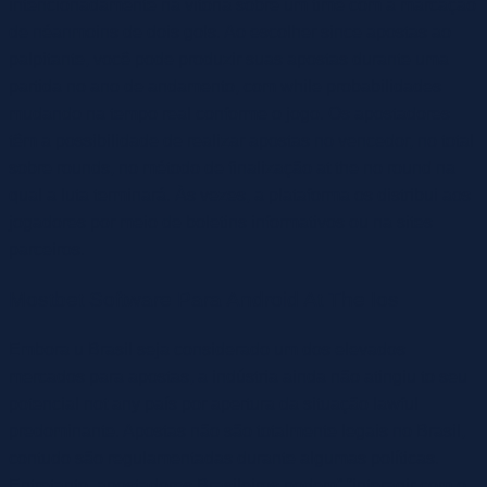
intencionadamente na vitória sobre um time com a marcação
de néanmoins de dois gols. Ao escolher since apostas ao
palpitante, você pode produzir suas apostas durante uma
partida no ano de andamento, com while probabilidades
mudando na tempo real conforme o jogo. Os apostadores
têm a possibilidade de realizar apostas no vencedor, no total
sobre rounds, no método de finalização at the no round na
qual a luta terminará. Às vezes, a plataforma os distribui aos
jogadores por meio de boletins informativos ou na sites
parceiros.
Mostbet Software Para Android At The Ios
Embora u Brasil seja considerado um dos elevados
mercados para apostas, a indústria ainda não atingiu to seu
potencial not any país por apertura da situação lawful
predominante. Apostas não são totalmente legais no Brasil,
contudo são regulamentadas durante algumas políticas.
Entretanto, apostadores Brasileiros podem” “interagir com o