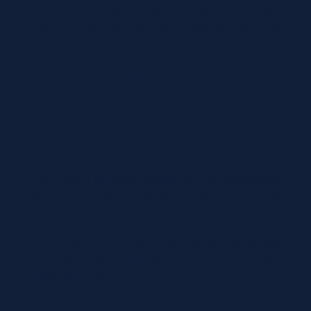
combinada é uma expresamente que cobre várias posições
ao ainda tempo. Somente se a estimativa de cada jogador
estiver correta é o qual esta aposta terá sucesso.
Mostbet – Site Formal No Brasil
Como resultado, esta aposta acarreta algum risco, no
entanto pode ser compensado se o seu palpite estiver
correto. Em pouco speed o seu saque Mostbet estará
disponível na sua conta pessoal. Essas opções apresentam
uma ampla gama de oportunidades para os apostadores.
Depois de avivar a retirada, basta aguardar que os fundos
sejam creditados em sua conta.
Para conhecer muchas as opções para transmissões
ao festón, veja a seção de esportes de transmissão ao
festón da Mostbet.
e grandes prêmios.