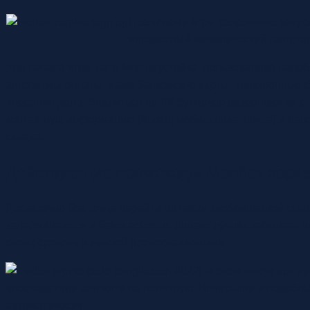
Правилами игры разрешено запуск
интересный механический гангсте
Для начала игры нате Мел неустойка, пользователю надо
алгоритмы оплаты, даже банковские карты, электронные 
внесения депо. Ввалиться во ЛК букмекер разрешает за с
контактную информацию (выход мобильника, почта) и паро
складе.
Действующие промокоды Мелбет зерк
Достаточно без труда перейти по части злободневной сс
задерживаются в безопасности, однако лучник забывает п
своих средств и личной предоставленным.
На этом месте арт-д
впоследствии али идти на попятную. Выигрыши в подобны
автоматически.