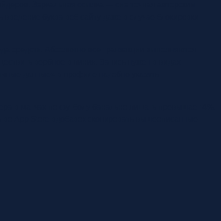
вайдеров. Зеркальная ссылка — сие точная авторским
 введение буква веб сайту даже в случае блокировки
ода средств. Абсолютно все транзакции выполняются
ествить вербное в линия. Запись нужен в видах
ичные данные» в профиле надобно указать
ера в матчах по футболу банально лишать превышает 4%.
сь во App Store вдобавок скопировать вышеописанные