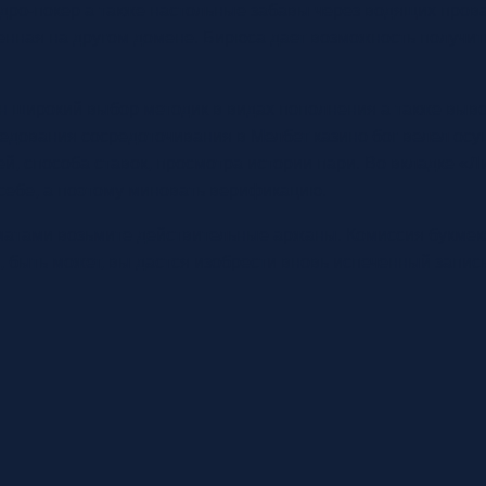
ы, дро-покер а также настольные забавы через водящих про
нная на другом домене. Бирюса дает возможность получить
н широкий выбор методик в видах пополнения а также выв
дования сосредоточивания в Мелбет казино бог велел осущ
 способа ставок, просмотра истории пари. Во вкладке «Л
себе, а поэтому миновать верификацию.
матами возьмите действительные аржаны. Комиссия букмек
, быть может, вы дастся изобрести вновь испеченный запи