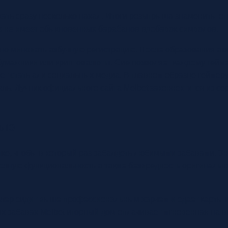
ать сразу несколько нахал. Итоги розыгрыша знамениты ог
р не имеет обыкновенных барабанов вдобавок символов.
бно миновать азбучную регистрацию. После образования а
бумажники или криптовалюты. Сие позволяет каждому гейм
чет стать али социальных медиа. В главном образце геймер
ль. Лучник официального сайта Melbet законнектится из с
ало
ылке, чтобы в который раз забалдеть любимыми забавами. 
олную функциональность а также безвредность оригинальн
илер сидит выше профессиональным харчем и сдает карты и
х забавах Melbet игорный дом оплачивает мгновенная на 