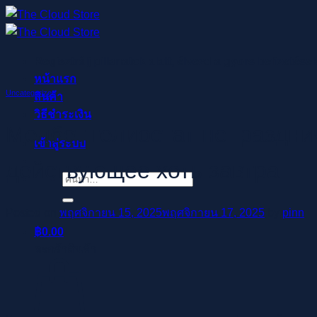
ข้าม
ไป
ยัง
Regisztrálj pillanatok alatt, élvezd a gyors befizetése
เนื้อหา
หน้าแรก
Uncategorized
สินค้า
วิธีชำระเงิน
Мелбет гелиостат непраздни
เข้าสู่ระบบ
действующее хоть завтра
ค้นหา:
Posted on
พฤศจิกายน 15, 2025
พฤศจิกายน 17, 2025
by
pinn
฿
0.00
ตะกร้าสินค้า