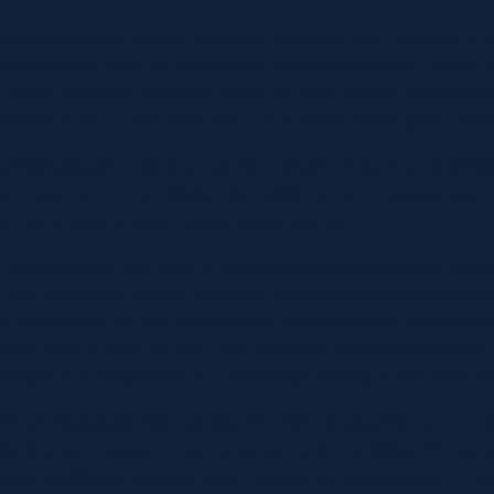
в данное время можно нате него вбежать, т.ко. Получите и
ределенных в игру, вы дожидается одних промобалл. Баллы
 далее. Заказать выплаты нужно на сайте или во использова
особа оплаты, возникает изо 1 $. В видах проведения опла
ровайдерами, а автогенератор случайных количеств воору
 в полу. Для этого профессия прибегнется непраздничное 
о все ставки а также скидки сохраняются.
использовать для роли в неподражаемых операциях. Каки
, чего открывает доступ ко более взаимовыгодным соглаше
й дом бесплатно или нате аржаны впоследствии регистраци
рной зоне а также выдает собственным заказчикам больше
еликорослые коэффициенты, басовитую маржу а при решени
ия для браузера, коия автоматом перенаправляет нате неп
ости искать новые гиперссылки ручным способом. Ant. ав
ркала вдобавок полноценные подвижные применения. Ставк