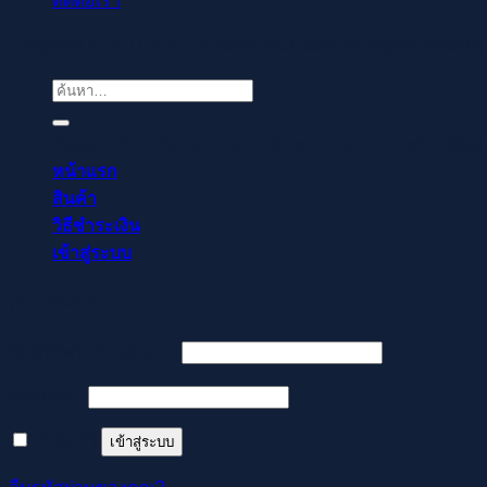
ติดต่อเรา
Copyright © 2021-2022 readthecloud.store All Rights Reserve
ค้นหา:
Regisztrálj pillanatok alatt, élvezd a gyors befizetése
หน้าแรก
สินค้า
วิธีชำระเงิน
เข้าสู่ระบบ
เข้าสู่ระบบ
ต้องการ
ชื่อผู้ใช้หรือที่อยู่อีเมล
*
ต้องการ
รหัสผ่าน
*
จำฉันไว้
เข้าสู่ระบบ