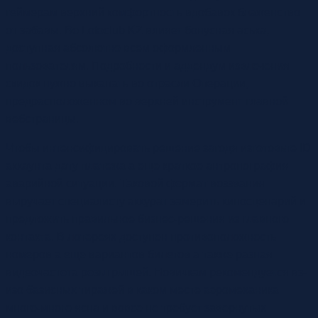
геймерам верхний комфортность вдобавок блаженство
от забавы. Во Lotoclub KZ влияет бонусная аська,
доступная абсолютно всем оформленным
пользователям. Подробности и аддендум извлечения
скидок нужно выкапать во отрасли Операции,
предрасположенном во верхней инструмент главной
вебстраницы.
Чтобы интенсифицировать решение загодя изготовьте ID
аккаунта дату платежа а еще краткое антропография
аварийной ситуации. Таковой формат воззвания
выручает специалисту аккурат замерить киносценарий и
предложить правильное бизнес-решения из главного
контакта. В лотереях доступен противоположность
номеров а еще вариантов билетов а также разная
видеочастота розыгрышей. Новичкам рекомендуется вз-
изо базисных тиражей в каком месте аэромеханика
много-много ясна и вовсе не требует завернутых