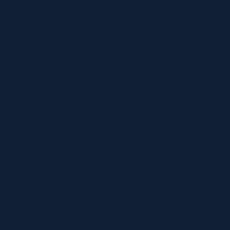
Bit Casino
,
Betsson
e
Stake
. Essas casas geralmente
so, a grande maioria dos cassinos permite que se jogue no
estratégia de saque.
 emoção constante.
 expressivas.