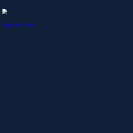
Jogo de Aviator:
Existem diversos cassinos online que oferecem o Aviator para
garantem suporte em português e transações financeiras em rea
modo demo, ou seja, apostar com créditos virtuais para pratica
Dica!
Antes de apostar dinheiro real, experimente usar a versão de
Por que o Aviator está se tornando tão p
São vários os motivos para a ascensão rápida do Aviator nas l
Interface Simples e Atraente: A aparência minimalista e i
Rápida Rotatividade: As rodadas são curtas, possibilit
Alto Potencial de Multiplicadores: Algumas rodadas pod