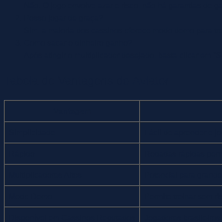
Não. O jogo envolve azar e risco, não há garantias de g
Posso jogar de graça?
Sim, a maioria dos cassinos oferece modo demo para tr
Como sacar o dinheiro ganho?
Após atingir o multiplicador desejado, basta clicar em “
Tabela de Vantagens do Aviator
Vantagem
Simplicidade
Fácil de aprender e jo
Rápido
Rodadas rápidas perm
Multiplicadores Altos
Potencial para grand
Modo Demo
Permite treinar sem ri
Disponível em Cassinos Reputados
Jogadores brasileiros