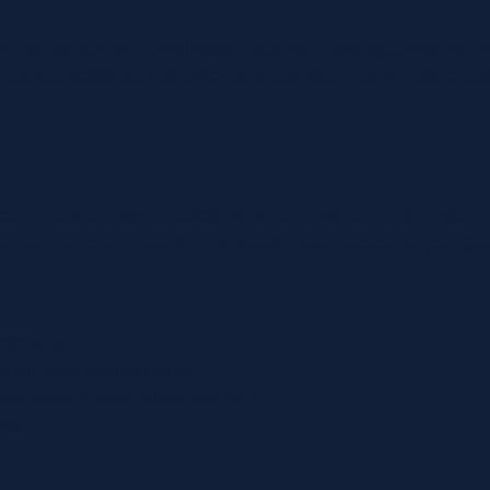
ra Spribe, que tem conquistado cada vez mais jogadores no Bras
 público brasileiro. Mas afinal, será que vale mesmo a pena ap
caça-níquel e jogos de cartas. Nele, um avião começa a voar e a
 ou caia, ou seja, antes do multiplicador desaparecer da tela. Q
 começar.
hos aumenta gradualmente.
nquanto o avião ainda está no ar.
ida.