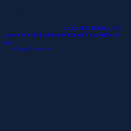
18 Finest Sex Toys For Beginners That Anybody Can Grasp
Increase dimension with a Penis sleeve by sporting the
system wherever you go. “I just acquired my first toy at
present. It arrived a day early
Heartley Lifelike Luxe Dual
Layered Realistic Feel Remote Control Vibrating Dildo 8
ไม่มีสินค้าในตะกร้า
Inch
, in discreet packaging, and with a Mr. Hankey’s sticker! I
กลับสู่หน้าร้านค้า
ordered Prince Charming. I am very impressed that the
transport was so fast.” Check out our ever-expanding
selection of Fantasy & Sci-Fi dildos. We make it some extent
to change it up in order that no two are ever the identical.
This one is pocket-sized and comes with ten different
vibration settings. It’s additionally totally waterproof and
cordless and comes with a bonus finger sleeve and journey
bag. Dame (also generally known as Dame Products) claims
it’s offered 10 million orgasms and counting.
But the perks are that it is simple to retailer discreetly, and