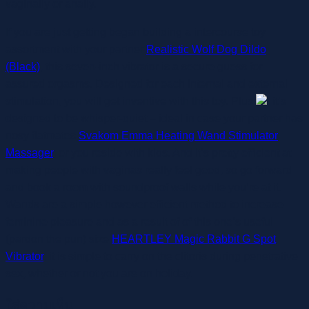
vaginally or anally.
If you are just getting began building a intercourse toy
assortment with your partner
Realistic Wolf Dog Dildo
(Black)
, this seven-inch vibrator is a secure guess for
assured orgasms. Designed for each internal and external
stimulation, you will get inventive with this toy. Plus
, it’s
designed to be whisper-quiet – ideal in case your partner has
nosy flatmates
Svakom Emma Heating Wand Stimulator
Massager
, or you reside with kids. And it’s pretty efficient at
making people with vaginas really feel good, so go forward
and book a room with soundproof walls while you’re at it.
Wands are a simple however efficient method to increase
feminine pleasure and as a result of of this one’s useful
(pardon the pun) size
HEARTLEY Magic Rabbit G Spot
Vibrator
, it is simple to carry on the clitoris during penetrative
sex, whether or not you are on holiday.
ใส่ความเห็น