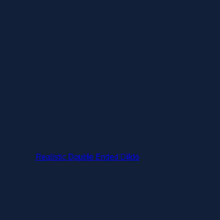
would not appear to be a typical Fleshlight, which isn’t
necessarily something you desire a informal hookup to
locate. If you’ve your eye on two (or three, or four) toys, join
Lelo’s mailing list to get notified about discounts—the brand
often runs sales and likewise offers free transport. Because
this category is not limited by visible styling to make it seem
like a real lady’s vagina, there are a quantity of unique
options that may be seen completely to sleeves similar to
beads in the tunnel, for example.
It will get loud on higher settings, so this isn’t the solely
option for many who reside with family or roommates. Soft,
easy, and further stretchy (it can stretch as much as seven
inches!!)
Realistic Double Ended Dildo
, this ring from
Unbound might help ya with endurance training or reaching a
extra intense climax. It’s made with medical-grade silicone,
so you realize it’s totally physique secure, and it’s also
completely waterproof, so you ought to use it in the bathe.