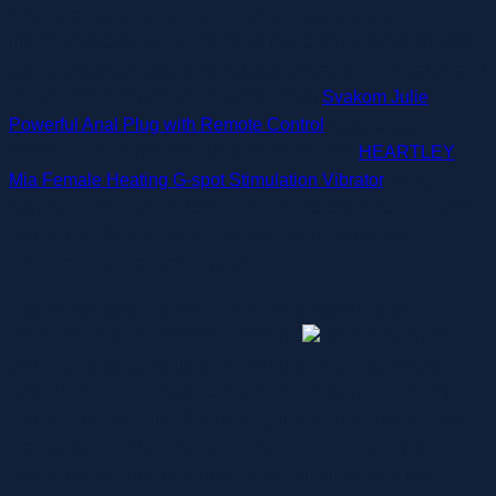
To ensure we’re recommending the most effective
intercourse toys, we do intensive research for every choose,
taking a look at customer evaluations, brand high quality, and
in each occasion we are in a position to
Svakom Julie
Powerful Anal Plug with Remote Control
, testing the
merchandise ourselves. We wish to be clear
HEARTLEY
Mia Female Heating G-spot Stimulation Vibrator
, we are
saying this with all the love in our hearts toward utilizing your
palms. Combine air stimulation with sonic pulses for
unprecedented ranges of pleasure.
User reviews point out the energy of orgasm this toy
produces and the ‘ergonomic design’
, whereas others
point out its steep value and very large size. Apply water-
based lube to the entrance of the toy, the within of the toy,
and your penis earlier than sliding inside. After use, remove
the sleeve from the case and rinse it out completely with
water. Apply a lube of your selection and insert the toy