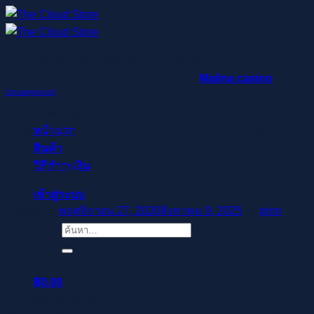
ข้าม
ไป
ยัง
Regisztrálj pillanatok alatt, élvezd a gyors
เนื้อหา
befizetéseket és kifizetéseket –
Malina casino
az élő
Uncategorized
osztók és slotok izgalmával vár, hogy a szerencse rád
mosolyogjon!
It’s made with medical-grade
หน้าแรก
สินค้า
silicone
วิธีชำระเงิน
เข้าสู่ระบบ
Posted on
พฤศจิกายน 27, 2020
สิงหาคม 9, 2025
by
pinn
ค้นหา:
฿
0.00
ตะกร้าสินค้า