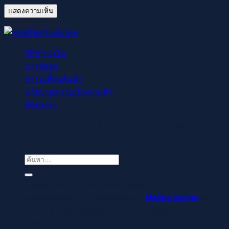
วิธีชำระเงิน
การจัดส่ง
การเปลี่ยนสินค้า
นโยบายความเป็นส่วนตัว
ติดต่อเรา
Copyright © 2021-2022 readthecloud.store All Rights
Reserved.
ค้นหา:
Regisztrálj pillanatok alatt, élvezd a gyors
befizetéseket és kifizetéseket –
Malina casino
az élő
osztók és slotok izgalmával vár, hogy a szerencse rád
mosolyogjon!