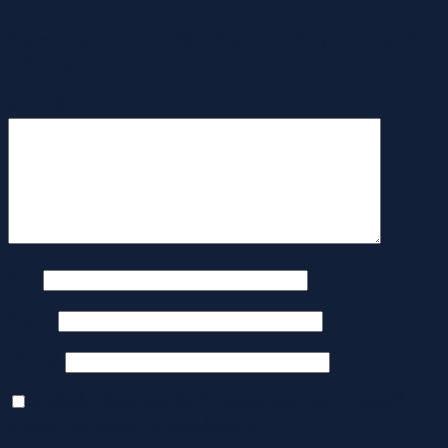
อีเมลของคุณจะไม่แสดงให้คนอื่นเห็น
ช่องข้อมูลจำเป็นถูกทำ
เครื่องหมาย
*
ความเห็น
*
ชื่อ
*
อีเมล
*
เว็บไซต์
บันทึกชื่อ, อีเมล และชื่อเว็บไซต์ของฉันบนเบราว์เซอร์นี้
สำหรับการแสดงความเห็นครั้งถัดไป