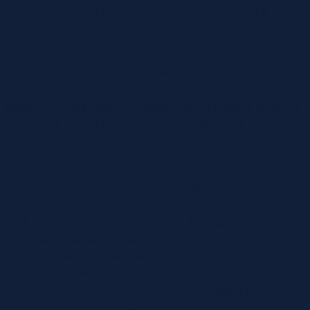
Analysez les méthodes de paiement
proposées
Les méthodes de paiement disponibles sur un site de casino
sont également révélatrices de sa fiabilité. Un casino
respectueux des joueurs proposera divers moyens de dépôt
et de retrait, incluant des options sécurisées. Voici ce que
vous devez examiner :
Vérifiez si le site propose des méthodes de paiement
reconnues telles que les cartes de crédit, PayPal, ou
d’autres portefeuilles électroniques.
Examinez les délais de retrait : des sites fiables traitent
les demandes rapidement.
Consultez les frais associés aux dépôts et retraits, des
frais excessifs pourraient être un signe d’alarme.
Assurez-vous que le site utilise le cryptage SSL pour
protéger vos informations bancaires.