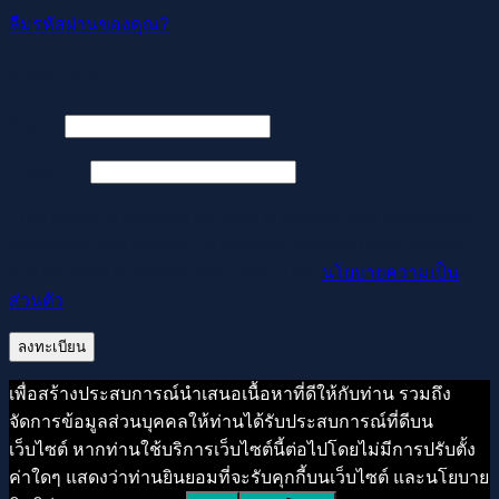
ลืมรหัสผ่านของคุณ?
ลงทะเบียน
ต้องการ
อีเมล
*
ต้องการ
รหัสผ่าน
*
Your personal data will be used to support your experience
throughout this website, to manage access to your account,
and for other purposes described in our
นโยบายความเป็น
ส่วนตัว
.
ลงทะเบียน
เพื่อสร้างประสบการณ์นำเสนอเนื้อหาที่ดีให้กับท่าน รวมถึง
จัดการข้อมูลส่วนบุคคลให้ท่านได้รับประสบการณ์ที่ดีบน
เว็บไซต์ หากท่านใช้บริการเว็บไซต์นี้ต่อไปโดยไม่มีการปรับตั้ง
ค่าใดๆ แสดงว่าท่านยินยอมที่จะรับคุกกี้บนเว็บไซต์ และนโยบาย