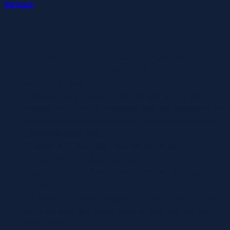
francais
.
FAQs
Comment savoir si un casino en ligne est sûr ?
Vérifiez les licences, l’historique des paiements et les
avis des utilisateurs.
Les casinos en ligne offrent-ils des bonus de
bienvenue ?
Oui, de nombreux casinos proposent des
bonus pour attirer de nouveaux joueurs, mais lisez les
conditions associées.
Quelles sont les méthodes de retrait les plus
rapides ?
Les portefeuilles électroniques comme
PayPal ou Skrill offrent souvent les retraits les plus
rapides.
Le jeu en ligne est-il légal en France ?
Oui, le jeu en
ligne est légal en France, mais uniquement sur les
sites agréés par l’ANJ.