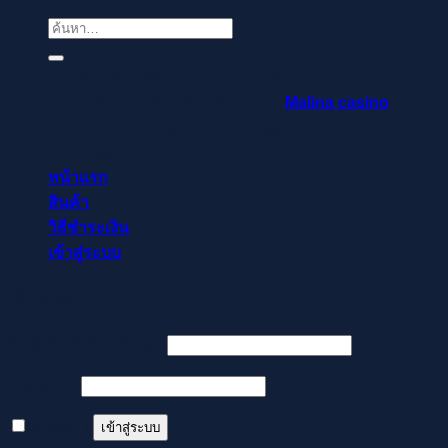
ค้นหา:
Regisztrálj pillanatok alatt, élvezd a gyors
befizetéseket és kifizetéseket –
Malina casino
az élő
osztók és slotok izgalmával vár, hogy a szerencse rád
mosolyogjon!
หน้าแรก
สินค้า
วิธีชำระเงิน
เข้าสู่ระบบ
เข้าสู่ระบบ
ต้องการ
ชื่อผู้ใช้หรือที่อยู่อีเมล
*
ต้องการ
รหัสผ่าน
*
จำฉันไว้
เข้าสู่ระบบ