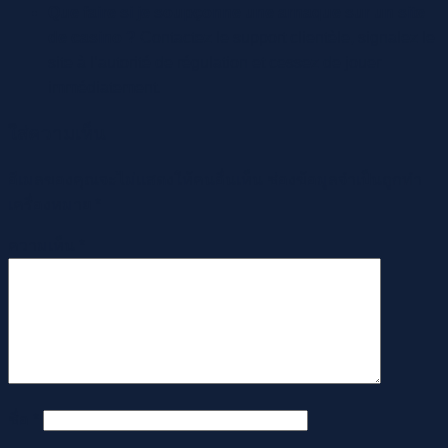
Que faire si je soupçonne une arnaque sur un site
de casino ?
Contactez le support clientèle, signalez le
site à l’autorité de régulation et cessez de jouer
immédiatement.
ใส่ความเห็น
อีเมลของคุณจะไม่แสดงให้คนอื่นเห็น
ช่องข้อมูลจำเป็นถูกทำ
เครื่องหมาย
*
ความเห็น
*
ชื่อ
*