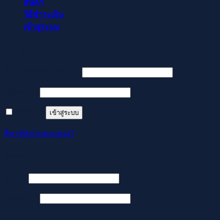
สินค้า
วิธีชำระเงิน
เข้าสู่ระบบ
เข้าสู่ระบบ
ต้องการ
ชื่อผู้ใช้หรือที่อยู่อีเมล
*
ต้องการ
รหัสผ่าน
*
จำฉันไว้
เข้าสู่ระบบ
ลืมรหัสผ่านของคุณ?
ลงทะเบียน
ต้องการ
อีเมล
*
ต้องการ
รหัสผ่าน
*
Your personal data will be used to support your experience