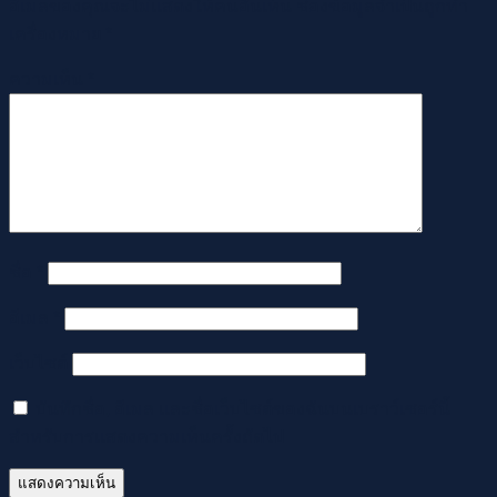
อีเมลของคุณจะไม่แสดงให้คนอื่นเห็น
ช่องข้อมูลจำเป็นถูกทำ
เครื่องหมาย
*
ความเห็น
*
ชื่อ
*
อีเมล
*
เว็บไซต์
บันทึกชื่อ, อีเมล และชื่อเว็บไซต์ของฉันบนเบราว์เซอร์นี้
สำหรับการแสดงความเห็นครั้งถัดไป