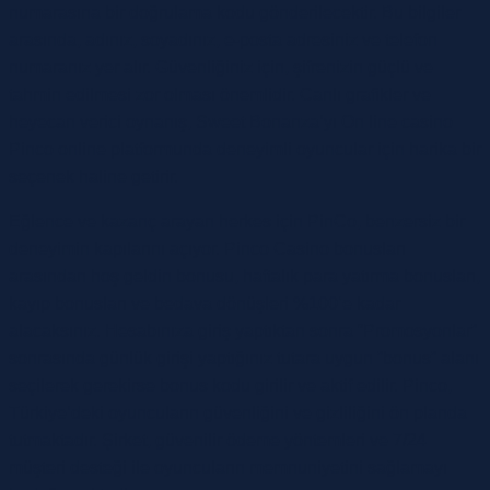
numarasına bir doğrulama kodu gönderilecektir. Bu bilgiler
arasında, adınız, soyadınız, e-posta adresiniz ve telefon
numaranız yer alır. Güvenliğiniz için, şifrenizin güçlü ve
tahmin edilmesi zor olması önemlidir. Canlı grafikler ve
heyecan verici oynanış, Sweet Bonanza’yı On line casino
Pinco online platformunda deneyimli oyuncular için harika bir
seçenek haline getirir.
Eğlence ve kazanç arayan herkes için PinCo, benzersiz bir
deneyimin kapılarını açıyor. Pinco Casino bonusları
arasından hoş geldin bonusu, haftalık para yatırma bonusları,
kayıp bonusları ve bedava dönüşleri %100‘e kadar
alacaksınız. Hesabınıza giriş yaptıktan sonra “Promosyonlar”
sonrasında günlük girişi yaptığınız tutara uygun ”bonus” alanı
seçilerek gerekirse bonus kodu girilir ve aktif edilir. Pinco,
Türkiye’deki oyuncuların güvenliğini ve gizliliğini ön planda
tutmaktadır. Şirket, güvenilir ödeme yöntemleri ve 7/24
müşteri desteği ile oyuncuların memnuniyetini sağlamayı