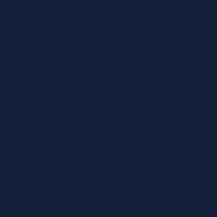
anında gerçekleşir, ancak banka havalesi gibi bazı
yöntemlerde işlemin tamamlanması birkaç iş günü sürebilir.
PinCo giriş platformu, kullanıcılarının afin de yatırma
işlemlerini güvenli bir şekilde gerçekleştirebilmeleri için
gelişmiş güvenlik önlemleri kullanmaktadır.
Doğrulama işlemi başarıyla tamamlandığında, PinCo
hesap giriş bilgileriniz ile sisteme giriş yapabilir
empieza platformun sunduğu birçok özelliği
kullanmaya başlayabilirsiniz.
Oyuncuların bu bonusları sobre iyi şekilde
kullanabilmeleri için, hangi oyunlarda geçerli olduğunu
ve ne kadar süreyle kullanılabileceğini kontrol etmeleri
gerekmektedir.
Pinco sitesinde toplamda casino oyunları için 12 bonus
ve spor bahisleri için 21 bonus bulunuyor.
Pinco Online casino, Türkiye’deki oyuncular için
güvenilir, eğlenceli ve kazandıran bir casinos deneyimi