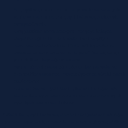
Bu çeşitli seçimlerin her biri en yüksek oranlarla gelir
ve the woman birine çok çeşitli bahis seçenekleriyle
oynayabilirsiniz.
Giriş yaptıktan sonra aradığınız her şeye kolayca
ulaşabileceğiniz bir menü sistemi sizi karşılıyor.
Retro usanza butiklerinde, PinCo stili kıyafetler ve
aksesuarlar satılmakta ve bu da yerel” “sanatçılar için
yeni bir ilham kaynağı olmaktadır.
Ayrıca, düzenli olarak güncellenen kampanyalar ve
özel teklifler sayesinde, mevcut üyeler de sürekli olarak
ödüllendirilir.
Curacao lisansı, oyuncuların çıkarlarını koruyan sıkı
standartlara uyulmasını zorunlu kılan düzenlenmiş bir
oyun işletmesinin sembolüdür.
Kullanıcılar, çeşitli bahis seçeneklerinden yararlanmak veya
oyunlara başlamak için hesaplarına kolayca giriş yapabilirler.