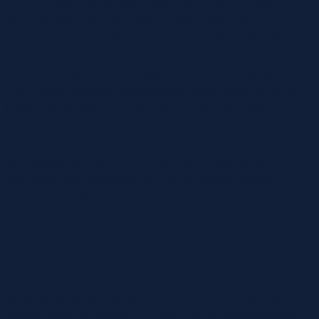
PinCo, kullanıcı güvenliğine büyük önem verir ve her
aşamada güçlü güvenlik önlemleriyle hesap bilgilerinin
korunmasını sağlar. PinCo Casino‘nun güvenli sistemleri,
kullanıcıların kişisel bilgilerini koruyarak bahis yaparken
herhangi bir güvenlik ihlali yaşanmasının önüne geçer.
PinCo giriş Gambling establishment, oyun çeşitliliği ile de
kullanıcılarını etkilemektedir. Slot oyunlarından masa
oyunlarına, canlı online casino seçeneklerinden farklı türde
bahis seçeneklerine kadar birçok oyun alternatifi
sunmaktadır. Bu weil kullanıcıların, kendi zevk ve tercihleri
doğrultusunda” “diledikleri oyunları oynayabilmelerine
olanak tanımaktadır.
Pinco Online Casino Nedir?
Ayrıca mevcut olan reload bonusları, bedava dönüşler ve
nakit iade kampanyaları arasında, oyuncuların
kazanmalarına de uma yardımcı olunmakta. Pinco online
casino platformuna katılım için sah internet sitesine giderek