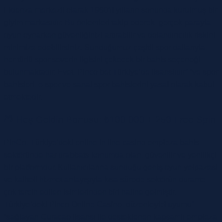
Fidenza merkezli olarak 1980’li yılların sonunda kurulmuş bir
giyim markasıdır. Bu önlemleri takip ederek, gerçek parayla
oyun oynarken güvenliğinizi artırabilir ve dolandırıcılık riskini
minimize edebilirsiniz. Sunduğumuz çeşitli spor dallarıyla,
her türlü spor severin ilgisini çekecek bir bahis seçeneği
bulunmaktadır. Evet, Pinco bet Türkiye’de lisanslıdır” “ve spor
bahisleri, e-spor ve sanal spor bahislerini yasal olarak kabul
etmektedir.
🎁 Hoş Geldin Bonusu: ₺100 000 + 250 Free Spin
PinCo, Türkiye’deki online in line casino empieza bahis
sektöründe har drabbats konumda olan, güvenilir ve yenilikçi
bir platformdur. Kullanıcılarına sunduğu geniş oyun yelpazesi
ve kaliteli hizmet anlayışıyla kısa sürede sektörün durante
çok tercih edilen isimlerinden biri haline gelmiştir.
Türkiye’deki Pinco Online Casino, düzenleyici uyumu”
“sağlayan Curacao lisansı ile desteklenen kapsamlı empieza