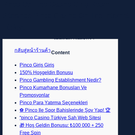
Pinco On Line Casino Giriş Resmi
Sitesinde Pinco Gazino On The Internet
Türkiye
ไม่มีสินค้าในตะกร้า
กลับสู่หน้าร้านค้า
Content
Pinco Giriş Giriş
150% Hoşgeldin Bonusu
Pinco Gambling Establishment Nedir?
Pinco Kumarhane Bonusları Ve
Promosyonlar
Pinсo Para Yatırma Seçenekleri
⚽ Pinco Ile Spor Bahislerinde Şov Yap! 🏆
“pinco Casino Türkiye Sah Web Sitesi
🎁 Hoş Geldin Bonusu: ₺100 000 + 250
Free Spin