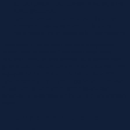
tüm ürün çeşitlerini, ürün özellikleri ve fiyat bilgileri ile
birlikte görebilecektir.
Ayrıca, kullanıcılar bu platformlar aracılığıyla müşteri
hizmetlerine ulaşarak sorunlarını hızlı bir şekilde
iletebilmekte ve çözüm arayışında bulunabilmektedirler.
Genel olarak, Pinсo sunduğu para yatırma seçenekleri
kullanıcı dostu ve esnektir. Pinco Mobil Uygulamasını
kullanarak, oyuncular, akıllı telefonları ya da tabletlerinden
geniş bir casino oyunu ve bahis hizmetlerine kesintisiz erişim
sağlayabilirler. Evet, PinCo’nun Android empieza” “iOS
işletim sistemleriyle uyumlu mobil uygulaması bulunmaktadır.
Bu uygulama, kullanıcıların her yerden kolayca oyun
oynamasını ve platformdaki tüm özelliklere hızlıca erişmesini
sağlar.
Pinco Kumarhane Bonusları Ve
Promosyonlar