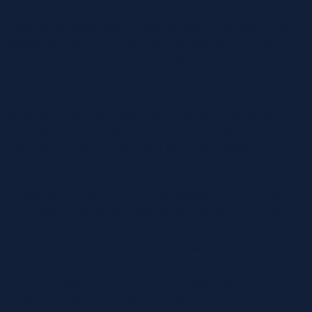
Pinco kumarhanesi kayıt ol işlemini resmî web sitesini üst
köşesinde bulunan butondan gerçekleştirebilirsiniz. Kişisel
bilginiz mailiniz ve şifrenizi belirledikten sonra contact form
aktif hale gelecektir. Mobil cihazlarınızdan tarayıcıyla siteye e
erişim sağlayabileceğiniz gibi özel Pinco kumarhane
uyugması ile çok daha optimize bir deneyime de sahip
olabilirsiniz. Pinco Türkiye, gambling establishment
endüstrisinde hizmet veren lider firmalardan biridir.
PinCo Gambling establishment, yeni ve mevcut
kullanıcılarına çeşitli benefit ve promosyonlar sunmaktadır.
Yeni üyelere özel ilk para yatırma bonusu gibi cazip teklifler
bulunmaktadır. Ayrıca, belirli oyunlarda kullanılabilen free
spinler, kayıp iadeleri ve diğer dönemsel promosyonlar ag
mevcuttur. Bonus empieza promosyonların koşullarını
empieza detaylarını PinCo Gambling establishment web
sitesinde bulunan promosyonlar sayfasından