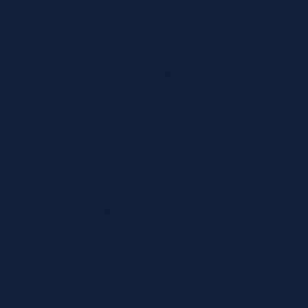
Online olarak kıyafet satın alırken kolay bir şekilde
kendi bedeninizi bulamıyor olabilirsiniz.
Özellikle İstanbul ve İzmir gibi büyük şehirlerde retro temalı
partiler, moda gösterileri ve sanatsal sergiler organize
edilmektedir. Bu tür etkinlikler, hem bu kültüre ilgi duyan
kişileri bir araya getirmekte sprained ankle treatment de
PinCo sanatını daha geniş kitlelere tanıtmaktadır. Ancak
PinCo kültürünün Türkiye’deki yansımaları, Batı
dünyasındaki kadar belirgin olmamıştır. Türkiye’de bu akım
daha çok sinema, müzik ve magazin gibi popüler kültür
unsurları aracılığıyla kendini göstermiştir. İstanbul, Ankara,
İzmir, Antalya ve Bursa gibi büyük şehirlerde Pinco’nun
ofisleri bulunmaktadır.
Pinco Türkiye’de Hangi Oyunlar Mevcut?
Bu noktada, verdiğiniz e-posta adresine veya telefon