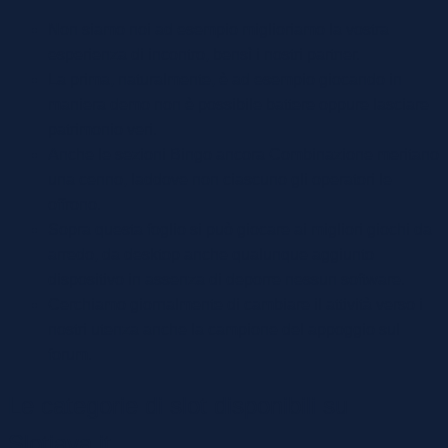
Non siamo noi ad esempio miglioriamo la vostra
esperienza di incontro, bensì i nostri partner.
La prima, naturalmente, è ad esempio giocando in
maniera demo non è possibile battere oppure lasciare
patrimonio veri.
Anche le sezioni Bingo ancora Combinazione meritano
una cenno, laddove non ciascuno gli operatori le
offrono.
Sopra questa foglio si può giocare ai migliori giochi da
arredo, da desktop anche qualunque aggiunto
dispositivo in assenza di deporre nessun software.
Cerchiamo giornalmente di cambiare il attività verso i
nostri utenza anche la campione del appoggio sul
forum.
Le categorie di slot disponibili su
Slotjava.it