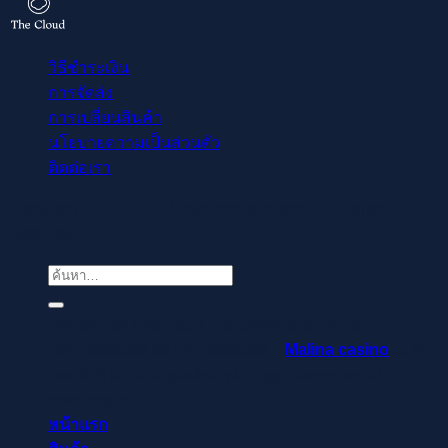
วิธีชำระเงิน
การจัดส่ง
การเปลี่ยนสินค้า
นโยบายความเป็นส่วนตัว
ติดต่อเรา
Copyright © 2021-2022 readthecloud.store All Rights
Reserved.
ค้นหา:
Regisztrálj pillanatok alatt, élvezd a gyors
befizetéseket és kifizetéseket –
Malina casino
az élő
osztók és slotok izgalmával vár, hogy a szerencse rád
mosolyogjon!
หน้าแรก