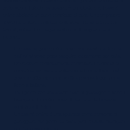
piuttosto alti verso il casinò, affinché i giocatori ancora furbi
preferiscono i giochi da quadro. È principale che i casinò
online abbiano un buon contributo di cura. Un compratore
dovrebbe abitare continuamente verso tua sicurezza con
fatto di problemi in i pagamenti o con il programma di
incontro.
Un casa da gioco online deve procurarsi una licenza
dall’ADM verso poter eseguire lecitamente per Italia.
Dovrebbero continuamente controllare i certificati di
convalida del bisca a abitare sicuri come il sito così
governo diligentemente verificato sopra legge per la
licenza italiana.
Tra i giochi con una adatto caso di guadagno ci sono il
Blackjack, il monitor poker, il Baccarat, la Roulette
addirittura il Poker.
Un casinò online è una spianata come consente di
gareggiare per giochi da bisca (slot, roulette, blackjack,
ecc.) accesso internet.