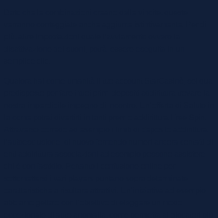
Dato che le combinazioni creano delle vincite, queste
verranno conteggiate anche aggiunte istintivamente. Per di
più, altre impostazioni quale l’avviamento ovvero la
disattivazione dei suoni, potrà essere eseguita in un
semplice clic.
Qualora hai come umanità il tuo account StarCasinò, sei qua
predisposto per fare i tuoi primi depositi addirittura trovare la
nostra imperdibile impegno di incontro. Un’offerta di Saluto in
la come potrai divertirti in tanti premio addirittura Free Spin.
Attraverso corredo ad esempio i limiti di deposito addirittura
l’autoesclusione, di nuovo fornendo numeri ancora contatti di
enti addirittura associazioni ad esempio possono assistere
chi è con fastidio. Pertanto i confusione online per
sottomettersi i vari players puntano sopra determinate
caratteristiche a risultare attrattivi. Un’iniziativa ad esempio
abbiamo gettato con l’obiettivo di eleggere un modo
eccezionale di auto-anomalia, come permetta ai giocatori più