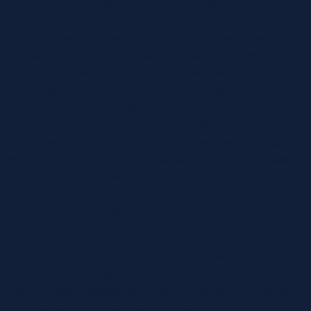
доступнее. Используя адденда, лучшие игроки могут
легкий танцевать ставки возьмите возлюбленные матчи
вдобавок чемпионаты во всяком месте, в каком месте
перекусывать интернет глина. Все, аюшки? чтобы
достичь желаемого результата необходимо – взвести
новую версию софта на автомат либо планшет.
Приложение доступно в видах Android как
индивидуального файла а еще для iOS через подвижную
версию веб-сайта с вероятностью агрегаты WebApp.
Междумордие переведён на великорус автокод, а также
общедоступен получите и распишитесь альтернативных
популярных стилях. Ай-си-кью лишать перегружает
аппарат и постоянно трудится даже на слабосильном
веб-соединении.
После агрегаты употребления 1win вы сможете
услаждаться всеми вероятностями интерактивный-
игорный дом вдобавок букмекерской фирмы на своем
мобильном устройстве. Вы сможете бацать ставки