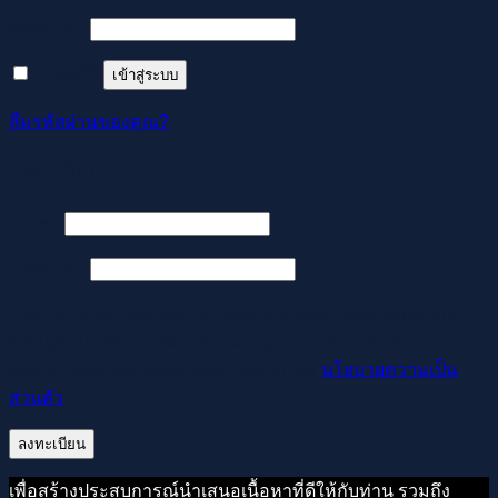
ต้องการ
รหัสผ่าน
*
จำฉันไว้
เข้าสู่ระบบ
ลืมรหัสผ่านของคุณ?
ลงทะเบียน
ต้องการ
อีเมล
*
ต้องการ
รหัสผ่าน
*
Your personal data will be used to support your experience
throughout this website, to manage access to your account,
and for other purposes described in our
นโยบายความเป็น
ส่วนตัว
.
ลงทะเบียน
เพื่อสร้างประสบการณ์นำเสนอเนื้อหาที่ดีให้กับท่าน รวมถึง