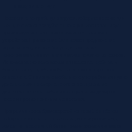
в каждом площади.
Перебегите во грабанул загрузки, изберите версию для
iOS вдобавок оперируйте аннотации. Это гарантирует
правильную инсталляцию и невинность вашего
устройства. Приложение 1win делает предложение
игрокам незаурядные бонусы, в том числе
неподражаемые внушения в видах подвижных юзеров.
Использование использования позволяет добывать
больше заслуг вдобавок быть в части во нарочных
операциях. С помощью мобильного употребления нужно
делать ставки на спорт а также спорт, делать во
диалоговый слоты, забавы из актуальным дилером,
покер и прочие прибыльные веселия.
Программа через букмекерской конторы1 Вин бегом
набирает внятность что, чего сие, в первую очередь,
делает интерактивный беттинг замедляемому а также