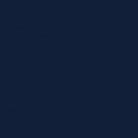
terte geworden.
n man wie ich nur Automaten zocken will, ist Wonder Red
en und die Erfahrungsberichte vonseiten Spielern bei dieser
n Gambling establishment Tests abzugeben.
it auf welche weise möglich beeinflussen dürfen. Auf der
ätze zusehen sollen. Beim Kundendienst findet man auch bei
eichbar sein muss, doch es ist echt nicht geregelt, über
nis bieten.
sten Bonusbedingungen erstellt.
sino erfüllen so muss, um in Deutschland agieren zu können.
liegt falsch.