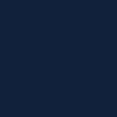
e web Casinos sowohl in einer softwarebasierten Variante als au
vorherzusagen. Slots offerieren nicht nur thematisch, sondern a
3 hundred Slots in Topqualität.
ie Boni wirklich nicht an absurde Konditionen geknüpft sind un
nu und Spielerschutz je nach dem GlüStV 2021.
unseren ist auch es nur typical, dass wir von diesen Bestes tu
 der ganzen Welt äußerst beliebt. Es ist ein Runde, das sich 1 
rvenkitzel genießen, den dieses Aviator-Spiel bietet.
in Deutschland strenge Regeln. Nur Anbieter mit offizieller Lize
in, um in einem Online-Casino spielen zu dürfen. Dieses Mindest
cksspiele, festgelegt.
du hast und welches Betriebssystem darauf läuft.