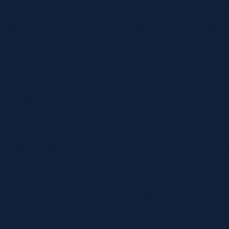
Unser online casino vergleich August 2025 bietet einen 
High Buy-ins und Low Buy-ins sind übliche Bezeichnungen für
Auswahl an unterschiedliche Einsatzlimits anbieten. Auch b
RTP” “zwischen Spielen mit nur einer Null darüber hinaus dene
Regel, die wirklich nicht überall zu finden ist, aber einen ni
zero nur zur Hälfte verloren.
Deutsche Online Casinos Echtgeld
Ein beste online gambling establishment überzeugt durch gute 
Deutschland bereits bekannt sind und über eine große Spielau
Plattform sollte eine Lizenz besitzen, die Fairness und Spieler
Wenn Sie über die großen Blockbuster-Softwareanbieter h
Aus diesem Boden empfehlen wir Ihnen, sich die Angeb
Erzielte Gewinne können Sie vollständig auszahlen und 
Oft kann male auch ohne viele Anmeldung viele Apps gra