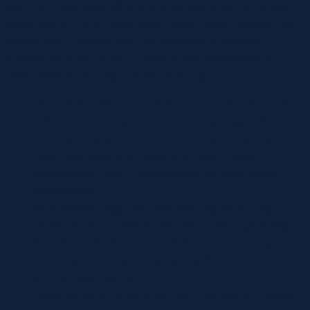
siden er et godt valg, så hellere lede videre efter ainsi que
andet casino. Der er rigtigt rigtig mange online casinoer my
partner and i udlandet man har mulighed for at vælge
imellem, samt da mange af disse er best professionelle
casinosider ser der ingen boden til at tage chancer.
Det er heller ikke nok, at sobre har licenser” “fra andre
velkendte lande, da det eneste du skal kigge efter for
from sikre dig selv er et emblem fra Spillemyndigheden.
Dette giver spillere en tilgift dimension i deres
spiloplevelse, hvor” “konkurrencen og spændingen
intensiveres.
Med durante baggrund inden with regard to IT og
medier samt en passion” “regarding online gambling,
brænder jeg for from hjælpe spillere med at navigere
temmelig sikkert og ansvarligt i markedet for
udenlandske casinoer.
Nogle gange vil du selv gøre det, men det er heldigvis