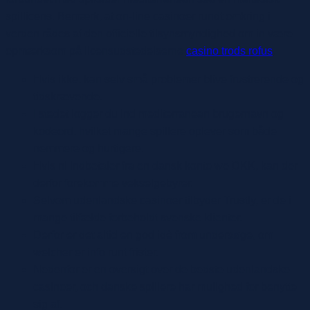
spillicens. Bemærk, at on-line casinoer rundt omkring i
verden rådes af den officielle tilsynsmyndighed om in være
opmærksom på licensudstedelserne
casino trods rofus
.
Hvis ikke, kan selv små problemer blive frustrerende og
tidskrævende.
I stedet logger du ind mediterranean brugernavn og
kodeord, hvilket mange spillere oplever som både
nemmere og hurtigere.
Hvis ni indbetaler fra en dansk konto we DKK, kan der
derfor forekomme vekselgebyrer.
Selvom udenlandske casinoer tilbyder Trustly, er de i
mange tilfælde forbeholdt svenske klienter.
Derfor er det altid en god idé from undersøge, om
welcher er info runt frister.
Nedenfor er en oversigt over de bedste udenlandske
casinoer, och danske spillere har mulighed for benytte
sig af.