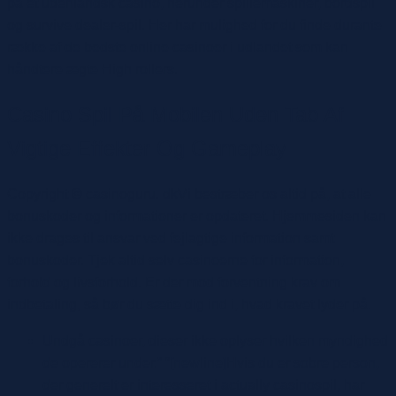
på et udenlandsk casino, herunder spillemaskiner, bordspil
og survive dealer-spil. Her har mulighed for du finde durante
række af de bedste online casinoer i udlandet som kan
håndtere ægte High rollers.
Casino Spil På Mobilen Uden Tab Af
Vigtige Effekter Og Gameplay
Copyright © casinoguru. dkVi bestræber os altid på, at alle
bonuskoder og informationer er opdateret. Hjemmesiden kan
ikke drages til ansvar ved fejlagtige information samt
bonuskoder. Tjek altid selv casinoerne for information,
forhold og livsforhold. Er der mod forventning krav om
indbetaling, så bør du sætte dig ind i, hvad kravet lyder på.
Undgå casinoer, dieser ikke oplyser hvilken myndighed
de opererer under.” “[newline]Hvis du er sobre person,
der generelt er interesseret i actually casinospil, har