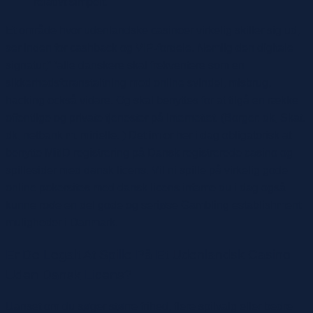
relativt simpelt.
Et område hvor udenlandske casinoer virkelig skiller sig ud,
ser inden for cashback og VIP-fordele. Nemlig den digitale
signatur,” “alle danskere skal frekventere som en
sikkerhedsforanstaltning mod online svindel, misbrug,
hacking också vidare. Og skal benyttes for at tilgå en række
offentlige og private tjenester på internettet. (Borger. dk, Skat.
dk, netbank m. mirielle. ) Det im or her i dag obligatorisk at
benytte MitID registrering på Dansk registrerede casino og
spillesider med dansk licens. Vil ni spille på virkelig gode
online pokersites med dansk licens infame du i dag også
kunne rode en del gode og seriøse Gambling establishment
muligheder i Danmark.
Er De Legalt At Spille På Et Udenlandsk Casino
Uden Dansk Licens?
Uanset om du søger større frihed, flere spilvalg eller bedre