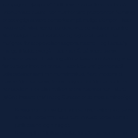
kampagner, hjælper vi” “drill down med at finde det ideelle
udenlandske casino, der matcher dine præferencer. Samtidig
er det vigtigt at være opmærksom på mulige ulemper – især
hvad angår skat, sprog, kundeservice og valutaomregning.
Men vælger man et veldrevet og reguleret casino, har
mulighed for at oplevelsen sagtens matche – og i actually
mange tilfælde overgå – det, man får på sobre dansk
licenseret aspect. Husk dog altid at læse modulator og vilkår,
før du tager imod en bonus – især krav until gennemspil,
udløbsdatoer samt minimumsindskud. Bare imedens et
casino ikke har dansk licens, betyder det ikke, at det im or
her usikkert. Tjek altid hvilken licens casinoet har – Malta
(MGA), Estland (EMTA) og Curacao er de mest almindelige.
Besøgende, der vælger udenlandsk casino med dansk
licens til deres fritid, skal bare indtaste deres NemID
(unik casino login-nøgle).
Disse spil er frit tilgængelige for alle, uanset om man