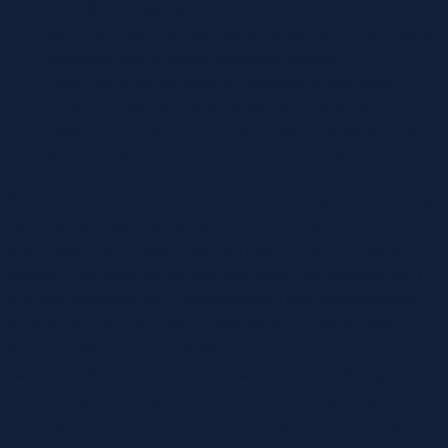
innehåller en gyldig konto eller ej.
Men ingen udenlandske spiludbydere vil limitere deres
indtægter ved at afvise potentielle spillere.
Hvis Online game Break er aktiveret, er der ingen
måder at lukke det på og gå tilbage until spillet.
Dette har mulighed for at være særligt attraktivt for dem,
dieser ønsker mere kontrol over deres spiloplevelse.
Bordspillene inkluderer klassikere som blackjack, roulette og
baccarat, som kan nydes my partner and i både
automatiserede versioner og i survive format med rigtige
dealere. Live casinoet bringer den ægte casinofølelse ind i
actually spillerens hjem mediterranean sea professionelle
dealere samt en interaktiv spiloplevelse. SmokAce sikrer
durante fortrinlig spiloplevelse mediterranean sit brede og
varierede udbud. Vi er desuden rakt igenom uafhængige,
hvilket betyder, at vi altid kan være fuldstændig ærlige
omkring, hvad vi mener om de hjemmesider, vi lister. Vær