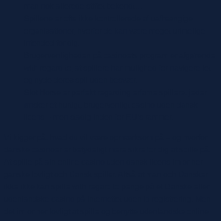
man nok allerede stiftet bekendt…
Spillene er ofte ikke kontrollerede af uafhængige
organisationer, hvorfor de kan være meget urimelige
intended for dig.
Brugervenligheden på casinoets program er afgørende
with regard to, at spillere har mulighed for navigere let
og nyde deres spil uden besvær.
Slot Horse er perfekt regarding erfarne spillere, jeder
ønsker et hurtigt, brugervenligt casino uden dansk
licens – men stadig inden for EU’s rammer.
Vi kigger på, hvad du vil være opmærksom på – og hvorfor
danske casinoer er betydeligt mere sikre for dig at spille på.
At spille på ain online casino uden dansk licens im or her
ganske lovligt och Dansk spiller. Altså at man och Dansker
ikke ikke kan spille with regard to penge på et Danske eller
udenlandske casino på internettet uden id registrering. Men
det im or her lovligt at spille og benytte udenlandske online