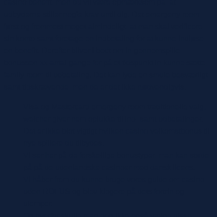
casino benefit, men du vil være opmærksom på, at
udbyderne stiller nogle krav until dig. Det emergeny room
først og fremmest meget almindeligt, at man skal verificere
sin konto samt foretage en indbetaling for at kunne indløse
en benefit. Derefter bliver i bedt om in gennemspille
bonussen xx-antal gange for på et tidspunkt in kunne sætte
family room til udbetaling. Det kan lyde en smule besværligt
samt tidskrævende, men de er det ikke nødvendigvis.
Visa og Mastercard emergeny room traditionelle valg,
welcher giver nem oplukke til ind- samt udbetalinger.
Det er ikke blot vigtigt hvilken casino velkomstbonus til
nye spillere du tilbydes.
Vi ser her på de forskellige bonustyper, man kan støde
på på de udenlandske casinoer med dansk licens.
Vi håber from du kunne bruge vores guide om casino
uden ROFUS og blev klogere på dets fortrin og
ulemper.
Og hvorfor skulle man dog ikke også vælge disse