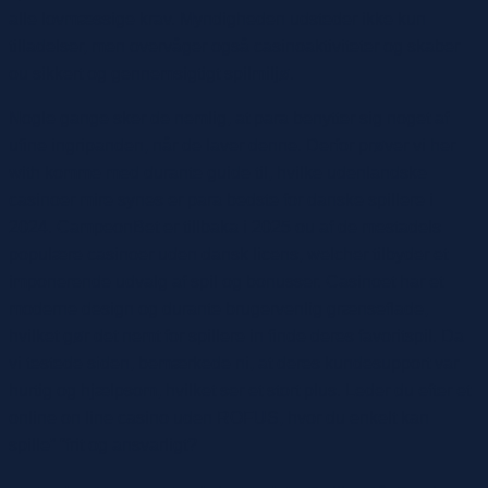
alle lovmæssige krav. Myndigheden udsteder ikke kun
tilladelser, men overvåger også casinoaktiviteter og skaber
ou sikkert og gennemsigtigt spilmiljø.
Nogle gange sker de nemlig, at para benytter sig noget af
ufine ingripanden, når de laver denne. Derfor prøver vi her
with komme med durante guide til, hvilke udenlandske
casinoer mire synes er para bedste for danske spillere i
2024. CampeonBet er tillbaka i 2025 ou af de mestadels
populære casinoer uden dansk licens, welcher tilbyder et
imponerende udvalg af spil og bonusser. Casinoet har et
moderne design og durante brugervenlig grænseflade,
hvilket gør det nemt for spillere in finde deres favoritspil. Da
vi testede siden, bemærkede ni, at deres kundesupport var
hurtig og hjælpsom, hvilket ser et stort plus. Leder du efter et
online on line casino uden ROFUS, hvor du enkelt kan
spille” “frit og ansvarligt?